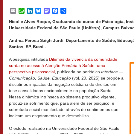
Email
WhatsApp
LinkedIn
Bluesky
Mastodon
Facebook
Share
Nicolle Alves Roque, Graduanda do curso de Psicologia, Inst
Universidade Federal de São Paulo (Unifesp), Campus Baixada 
Andrea Perosa Saigh Jurdi, Departamento de Saúde, Educaçã
Santos, SP, Brasil.
A pesquisa intitulada
Dilemas da vivência da comunidade
surda no acesso à Atenção Primária à Saúde: uma
perspectiva psicossocial
, publicada no periódico
Interface —
Comunicação, Saúde, Educação
(vol. 29, 2025) se propõe a
discutir os impactos da negação cotidiana de direitos em
tese consolidados nacionalmente na população Surda.
Nessa dinâmica intrínseca ao sistema produtivo vigente,
produz-se sofrimento que, para além de ser psíquico, é
sobretudo social manifestado através de sentimentos que
indicam um esgotamento que desmobiliza.
O estudo realizado na Universidade Federal de São Paulo