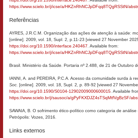
https://doi.org/10.1590/interface.240467
. Available from:
https://www.scielo.br/j/icse/a/HKZnRhNCJpDFqq8TQgRSStN/abstr
Referências
AYRES, J.R.C.M. Organização das ações de atenção à saúde: mo
[online]. 2009, vol. 18, Supl. 2, p.11-23 [viewed 27 November 2025
https://doi.org/10.1590/interface.240467
. Available from:
https://www.scielo.br/j/icse/a/HKZnRhNCJpDFqq8TQgRSStN/abstr
Brasil. Ministério da Saúde. Portaria nº 2.488, de 21 de Outubro 
IANNI, A. and PEREIRA, P.C.A. Acesso da comunidade surda à re
Soc.
[online]. 2009, vol. 18, Supl. 2, p. 89-92 [viewed 27 Novembe
https://doi.org/10.1590/S0104-12902009000600015
. Available fr
https://www.scielo.br/j/sausoc/a/gPyFKXDJZ4sTSqMtfVgBzSF/abst
SAWAIA, B. O sofrimento ético-político como categoria de análise 
Petrópolis: Vozes, 2016.
Links externos