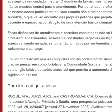
aos sujeitos um cuidado integral. O domínio da Libras, mesmo se
não se mostrou central para o atendimento. Por outro lado, profis
as necessidades particulares de cada usuário são a melhor estra
sucedida, o que vai ao encontro das próprias políticas que projet
paciente e equipe, na construção de uma atenção básica compart
Essas dinâmicas de atendimento e barreiras constatadas não s
produzem adoecimentos. Através de constantes negativas no laço 
sujeito vai sendo minada, sendo então tomados por sentimentos de
isolamento e cansaço.
Em um contexto em que as conquistas sociais podem sofrer des
preciso pensar em como fortalecer a Comunidade Surda em territó
da atenção básica de saúde acessível que permita a autonomia 
sujeitos de direitos.
Para ler o artigo, acesse
ROQUE, N.A., JURDI, A.P.S. and CASTRO-SILVA, C.R. Dilemas da
no acesso à Atenção Primária à Saúde: uma perspectiva psicosso
2025, vol. 29, e240467 [viewed 27 November 2025]. Available fro