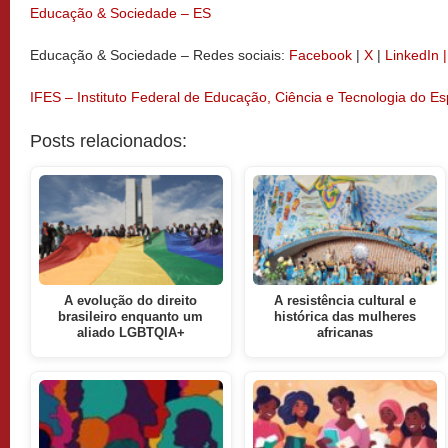
Educação & Sociedade – ES
Educação & Sociedade – Redes sociais:
Facebook
|
X
|
LinkedIn 
IFES – Instituto Federal de Educação, Ciência e Tecnologia do Es
Posts relacionados:
A evolução do direito
A resistência cultural e
brasileiro enquanto um
histórica das mulheres
aliado LGBTQIA+
africanas