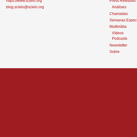
https://www.scielo.org
Press Releases
blog.scielo@scielo.org
Análises
Chamadas
Semanas Especi
Multimídia
Vídeos
Podcasts
Newsletter
Sobre