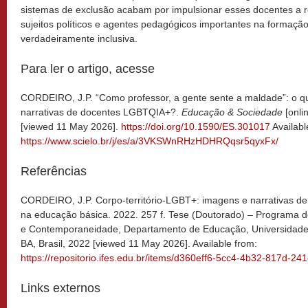
sistemas de exclusão acabam por impulsionar esses docentes a 
sujeitos políticos e agentes pedagógicos importantes na formaç
verdadeiramente inclusiva.
Para ler o artigo, acesse
CORDEIRO, J.P. “Como professor, a gente sente a maldade”: o q
narrativas de docentes LGBTQIA+?.
Educação & Sociedade
[onli
[viewed 11 May 2026].
https://doi.org/10.1590/ES.301017
Availabl
https://www.scielo.br/j/es/a/3VKSWnRHzHDHRQqsr5qyxFx/
Referências
CORDEIRO, J.P. Corpo-território-LGBT+: imagens e narrativas de
na educação básica. 2022. 257 f. Tese (Doutorado) – Programa
e Contemporaneidade, Departamento de Educação, Universidade 
BA, Brasil, 2022 [viewed 11 May 2026]. Available from:
https://repositorio.ifes.edu.br/items/d360eff6-5cc4-4b32-817d-2
Links externos