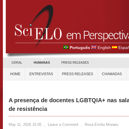
Português
English
Españ
GERAL
HUMANAS
PRESS RELEASES
HOME
ENTREVISTAS
PRESS RELEASES
CHAMADAS
A presença de docentes LGBTQIA+ nas sala
de resistência
May 11, 2026 15:05
,
Leave a Comment
,
Rosa Emilia Moraes