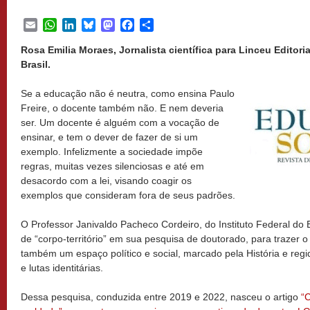
Email
WhatsApp
LinkedIn
Bluesky
Mastodon
Facebook
Share
Rosa Emilia Moraes, Jornalista científica para Linceu Editor
Brasil.
Se a educação não é neutra, como ensina Paulo
Freire, o docente também não. E nem deveria
ser. Um docente é alguém com a vocação de
ensinar, e tem o dever de fazer de si um
exemplo. Infelizmente a sociedade impõe
regras, muitas vezes silenciosas e até em
desacordo com a lei, visando coagir os
exemplos que consideram fora de seus padrões.
O Professor Janivaldo Pacheco Cordeiro, do Instituto Federal do E
de “corpo-território” em sua pesquisa de doutorado, para trazer 
também um espaço político e social, marcado pela História e regi
e lutas identitárias.
Dessa pesquisa, conduzida entre 2019 e 2022, nasceu o artigo
“