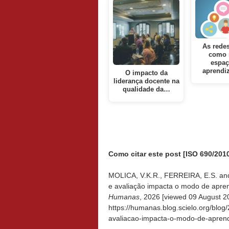
As redes
como 
espaç
aprendi
O impacto da
liderança docente na
qualidade da…
Como citar este post [ISO 690/2010
MOLICA, V.K.R., FERREIRA, E.S. an
e avaliação impacta o modo de apren
Humanas
, 2026 [viewed
09 August 20
https://humanas.blog.scielo.org/blo
avaliacao-impacta-o-modo-de-aprend