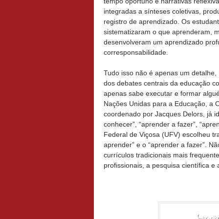
tempo oportuno e narrativas reflexiva
integradas a sínteses coletivas, pro
registro de aprendizado. Os estudan
sistematizaram o que aprenderam,
desenvolveram um aprendizado prof
corresponsabilidade.
Tudo isso não é apenas um detalhe,
dos debates centrais da educação c
apenas sabe executar e formar alg
Nações Unidas para a Educação, a C
coordenado por Jacques Delors, já id
conhecer”, “aprender a fazer”, “apre
Federal de Viçosa (UFV) escolheu tra
aprender” e o “aprender a fazer”. N
currículos tradicionais mais frequen
profissionais, a pesquisa científica e