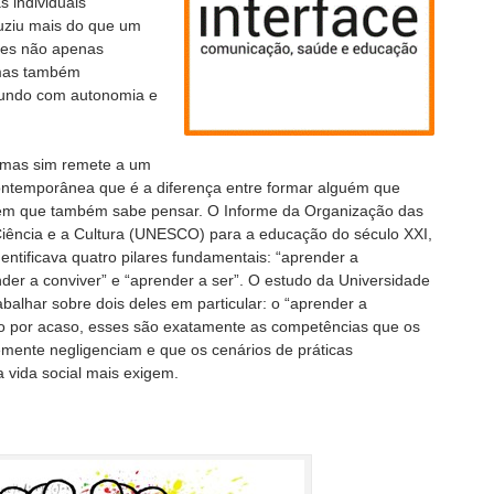
s individuais
duziu mais do que um
tes não apenas
 mas também
undo com autonomia e
 mas sim remete a um
ontemporânea que é a diferença entre formar alguém que
uém que também sabe pensar. O Informe da Organização das
iência e a Cultura (UNESCO) para a educação do século XXI,
entificava quatro pilares fundamentais: “aprender a
nder a conviver” e “aprender a ser”. O estudo da Universidade
balhar sobre dois deles em particular: o “aprender a
ão por acaso, esses são exatamente as competências que os
temente negligenciam e que os cenários de práticas
 a vida social mais exigem.