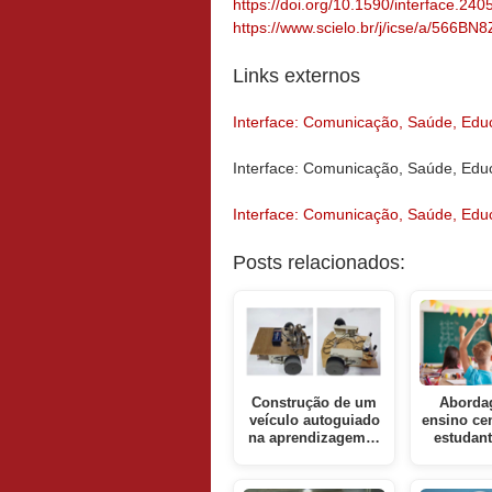
https://doi.org/10.1590/interface.240
https://www.scielo.br/j/icse/a/566
Links externos
Interface: Comunicação, Saúde, Edu
Interface: Comunicação, Saúde, Edu
Interface: Comunicação, Saúde, Edu
Posts relacionados:
Construção de um
Aborda
veículo autoguiado
ensino ce
na aprendizagem…
estudan