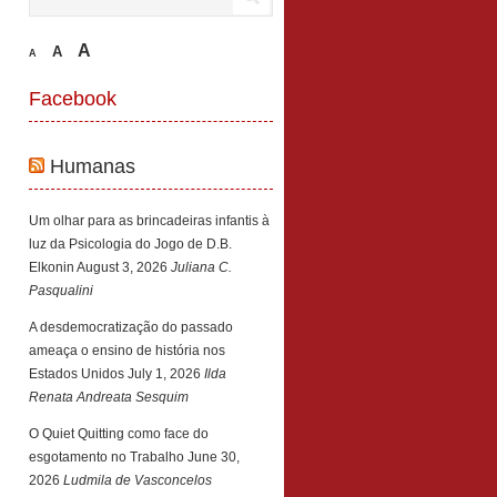
A
A
A
Facebook
Humanas
Um olhar para as brincadeiras infantis à
luz da Psicologia do Jogo de D.B.
Elkonin
August 3, 2026
Juliana C.
Pasqualini
A desdemocratização do passado
ameaça o ensino de história nos
Estados Unidos
July 1, 2026
Ilda
Renata Andreata Sesquim
O Quiet Quitting como face do
esgotamento no Trabalho
June 30,
2026
Ludmila de Vasconcelos