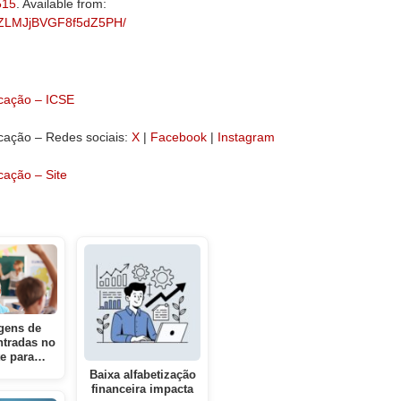
515
. Available from:
BN8ZLMJjBVGF8f5dZ5PH/
cação – ICSE
cação – Redes sociais:
X
|
Facebook
|
Instagram
cação – Site
gens de
ntradas no
te para…
Baixa alfabetização
financeira impacta