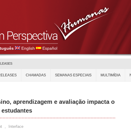
tuguês
English
Español
ELEASES
RELEASES
CHAMADAS
SEMANAS ESPECIAIS
MULTIMÍDIA
sino, aprendizagem e avaliação impacta o
 estudantes
t
,
Interface