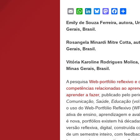
Email
WhatsApp
LinkedIn
Bluesky
Mastodon
Facebook
Share
Emily de Souza Ferreira, autora, U
Gerais, Brasil.
Rosangela Minardi Mitre Cotta, au
Gerais, Brasil.
Vitória Karoline Rodrigues Molica,
Minas Gerais, Brasil.
A pesquisa
Web-portfólio reflexivo e
competências relacionadas ao apren
aprender a fazer
, publicado pelo per
Comunicação, Saúde, Educação
(vol
o uso do Web-Portfólio Reflexivo (
ativa de ensino, aprendizagem e aval
é nova, portfólios existem há décad
versão reflexiva, digital, construída 
de um semestre inteiro, com feedba