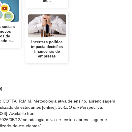
as…
 sociais
novos
os de
zado e…
Incerteza política
impacta decisões
financeiras de
empresas
]:
d COTTA, R.M.M. Metodologia ativa de ensino, aprendizagem
dizado de estudantes [online].
SciELO em Perspectiva:
26]. Available from:
g/2026/05/12/metodologia-ativa-de-ensino-aprendizagem-e-
izado-de-estudantes/