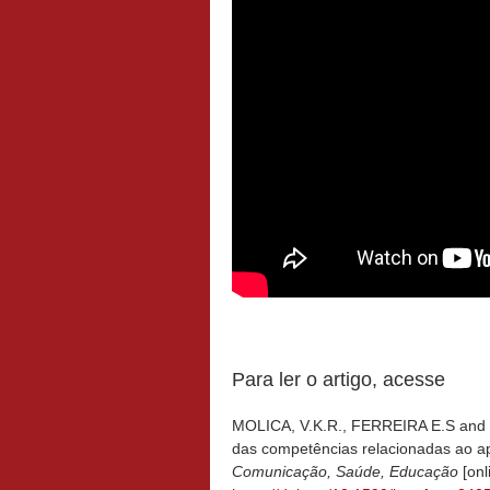
Para ler o artigo, acesse
MOLICA, V.K.R., FERREIRA E.S and C
das competências relacionadas ao ap
Comunicação, Saúde, Educação
[onl