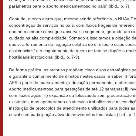
parâmetros para o aborto medicamentoso no país” (ibid., p. 7).
Contudo, o texto alerta que, mesmo sendo referência, o NUAVID
concentração de serviços no país, com fluxos frágeis de referên
que nem sempre consegue absorver o segmento, gerando um ciclo
cuidado na alta complexidade. Somado a isso temos a objeção de
que vira ferramenta de negação coletiva de direitos, e cujas con
assistenciais” e o esgotamento de quem de fato se dispõe a real
hostilidade institucional (ibid., p. 7-9).
De forma prática, as autorias propõem cinco eixos estratégicos p
e garantir o cumprimento de direitos nestes casos, a saber: i) for
APS a partir de matriciamento, educação permanente, e oferecendo
aborto medicamentoso para gestações de até 12 semanas; ii) inve
com fluxos ágeis; iii) expansão da telessaúde sem precarização d
existentes, mas aprimorando os vínculos trabalhistas e as condiçõe
instituição de protocolos de atendimento unificados para todas as
social com participação ativa de movimentos feministas (ibid., p. 1