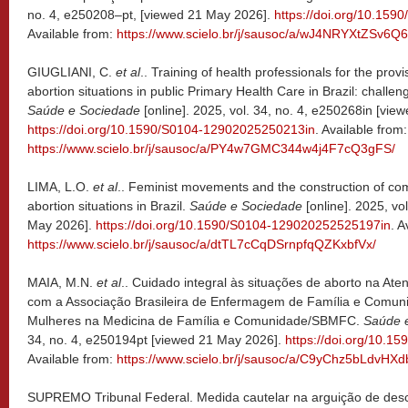
no. 4, e250208–pt, [viewed 21 May 2026].
https://doi.org/10.15
Available from:
https://www.scielo.br/j/sausoc/a/wJ4NRYXtZSv6Q
GIUGLIANI, C.
et al
.. Training of health professionals for the pro
abortion situations in public Primary Health Care in Brazil: challe
Saúde e Sociedade
[online]. 2025, vol. 34, no. 4, e250268in [vi
https://doi.org/10.1590/S0104-12902025250213in
. Available from:
https://www.scielo.br/j/sausoc/a/PY4w7GMC344w4j4F7cQ3gFS/
LIMA, L.O.
et al
.. Feminist movements and the construction of com
abortion situations in Brazil.
Saúde e Sociedade
[online]. 2025, vo
May 2026].
https://doi.org/10.1590/S0104-129020252525197in
. A
https://www.scielo.br/j/sausoc/a/dtTL7cCqDSrnpfqQZKxbfVx/
MAIA, M.N.
et al
.. Cuidado integral às situações de aborto na Ate
com a Associação Brasileira de Enfermagem de Família e Comun
Mulheres na Medicina de Família e Comunidade/SBMFC.
Saúde 
34, no. 4, e250194pt [viewed 21 May 2026].
https://doi.org/10.
Available from:
https://www.scielo.br/j/sausoc/a/C9yChz5bLdvH
SUPREMO Tribunal Federal. Medida cautelar na arguição de des