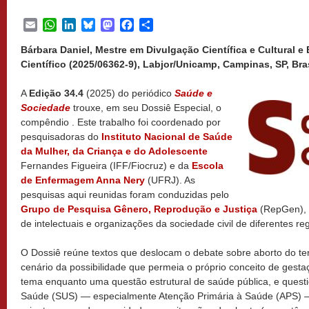
Email
WhatsApp
LinkedIn
Bluesky
Mastodon
Facebook
Share
Bárbara Daniel, Mestre em Divulgação Científica e Cultural e
Científico (2025/06362-9), Labjor/Unicamp, Campinas, SP, Bras
A
Edição 34.4
(2025) do periódico
Saúde e
Sociedade
trouxe, em seu Dossiê Especial, o
compêndio . Este trabalho foi coordenado por
pesquisadoras do
Instituto Nacional de Saúde
da Mulher, da Criança e do Adolescente
Fernandes Figueira (IFF/Fiocruz) e da
Escola
de Enfermagem Anna Nery
(UFRJ). As
pesquisas aqui reunidas foram conduzidas pelo
Grupo de Pesquisa Gênero, Reprodução e Justiça
(RepGen), 
de intelectuais e organizações da sociedade civil de diferentes re
O Dossiê reúne textos que deslocam o debate sobre aborto do te
cenário da possibilidade que permeia o próprio conceito de gest
tema enquanto uma questão estrutural de saúde pública, e ques
Saúde (SUS) — especialmente Atenção Primária à Saúde (APS) —