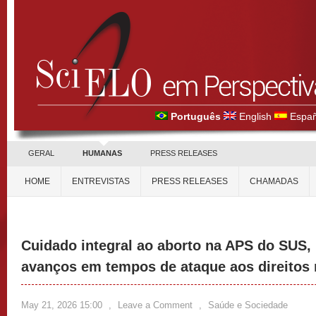
Português
English
Españ
GERAL
HUMANAS
PRESS RELEASES
HOME
ENTREVISTAS
PRESS RELEASES
CHAMADAS
Cuidado integral ao aborto na APS do SUS, 
avanços em tempos de ataque aos direitos 
May 21, 2026 15:00
,
Leave a Comment
,
Saúde e Sociedade