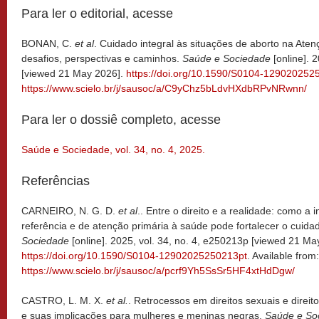
Para ler o editorial, acesse
BONAN, C.
et al
. Cuidado integral às situações de aborto na Ate
desafios, perspectivas e caminhos.
Saúde e Sociedade
[online]. 
[viewed 21 May 2026].
https://doi.org/10.1590/S0104-129020252
https://www.scielo.br/j/sausoc/a/C9yChz5bLdvHXdbRPvNRwnn/
Para ler o dossiê completo, acesse
Saúde e Sociedade, vol. 34, no. 4, 2025.
Referências
CARNEIRO, N. G. D.
et al
.. Entre o direito e a realidade: como a 
referência e de atenção primária à saúde pode fortalecer o cuida
Sociedade
[online]. 2025, vol. 34, no. 4, e250213p [viewed 21 Ma
https://doi.org/10.1590/S0104-12902025250213pt
. Available from:
https://www.scielo.br/j/sausoc/a/pcrf9Yh5SsSr5HF4xtHdDgw/
CASTRO, L. M. X.
et al.
. Retrocessos em direitos sexuais e direit
e suas implicações para mulheres e meninas negras.
Saúde e So