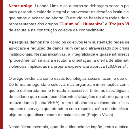
Neste artigo
,
Luanda Lima e co-autoras se debruçam sobre o pote
para garantir o cuidado integral e atravessar os desafios instituc
que tange o acesso ao aborto. O estudo se baseia em rodas de c
representantes dos grupos “
Curumim
”, “
Humaniza
” e “
Projeto V
de escuta e na construção coletiva de conhecimento.
A pesquisa demonstra como os coletivos têm sustentado redes de
advocacy
e redução de danos num cenário atravessado por crimin
institucionais. Nestas iniciativas, a integralidade é quase intrínse
“procedimento” se alia à escuta, à orientação, à oferta de alterna
violências implicadas na própria experiência abortiva (LIMA
et al.
,
O artigo evidencia como essas tecnologias sociais fazem o que o
De forma autogerida e coletiva, elas organizam informações confiá
que é deliberadamente tornado inacessível. Entre as estratégias 
de cuidado que reconhece diferentes situações de aborto para or
reduzir danos (Linha VERA), e um trabalho de acolhimento e “cost
equipes e serviços que atendem com respeito, além de identificar
objetores que discriminam e obstaculizam (Projeto Vivas).
Neste último exemplo, quando o bloqueio se impõe, entra a tática