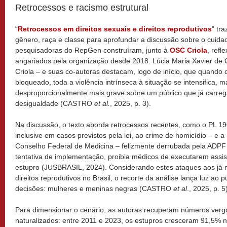
Retrocessos e racismo estrutural
“
Retrocessos em direitos sexuais e direitos reprodutivos
” tr
gênero, raça e classe para aprofundar a discussão sobre o cuida
pesquisadoras do RepGen construíram, junto à
OSC Criola
, ref
angariados pela organização desde 2018. Lúcia Maria Xavier de
Criola – e suas co-autoras destacam, logo de início, que quando 
bloqueado, toda a violência intrínseca à situação se intensifica, 
desproporcionalmente mais grave sobre um público que já carrega
desigualdade (CASTRO
et al.
, 2025, p. 3).
Na discussão, o texto aborda retrocessos recentes, como o PL 19
inclusive em casos previstos pela lei, ao crime de homicídio – e
Conselho Federal de Medicina – felizmente derrubada pela ADPF
tentativa de implementação, proibia médicos de executarem assist
estupro (JUSBRASIL, 2024). Considerando estes ataques aos já mui
direitos reprodutivos no Brasil, o recorte da análise lança luz ao 
decisões: mulheres e meninas negras (CASTRO
et al
., 2025, p. 5
Para dimensionar o cenário, as autoras recuperam números ver
naturalizados: entre 2011 e 2023, os estupros cresceram 91,5% 