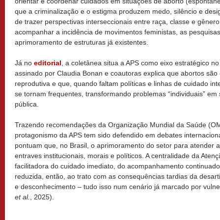
orientar e coordenar cuidados em situações de aborto (espontân
que a criminalização e o estigma produzem medo, silêncio e des
de trazer perspectivas interseccionais entre raça, classe e gêner
acompanhar a incidência de movimentos feministas, as pesquisas
aprimoramento de estruturas já existentes.
Já no
editorial
, a coletânea situa a APS como eixo estratégico no
assinado por Claudia Bonan e coautoras explica que abortos são
reprodutiva e que, quando faltam políticas e linhas de cuidado int
se tornam frequentes, transformando problemas “individuais” em 
pública.
Trazendo recomendações da Organização Mundial da Saúde (OMS
protagonismo da APS tem sido defendido em debates internacion
pontuam que, no Brasil, o aprimoramento do setor para atender
entraves institucionais, morais e políticos. A centralidade da Aten
facilitadora do cuidado imediato, do acompanhamento continuado,
reduzida, então, ao trato com as consequências tardias da desartic
e desconhecimento – tudo isso num cenário já marcado por vul
et al.
, 2025).