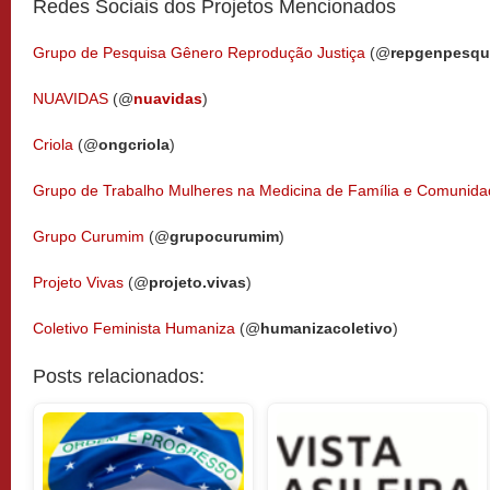
Redes Sociais dos Projetos Mencionados
Grupo de Pesquisa Gênero Reprodução Justiça
(@
repgenpesqu
NUAVIDAS
(@
nuavidas
)
Criola
(@
ongcriola
)
Grupo de Trabalho Mulheres na Medicina de Família e Comunid
Grupo Curumim
(@
grupocurumim
)
Projeto Vivas
(@
projeto.vivas
)
Coletivo Feminista Humaniza
(@
humanizacoletivo
)
Posts relacionados: