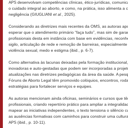
APS desenvolvam competências clínicas, ético-jurídicas, comunicac
o cuidado integral ao aborto, e como, na prática, isso alimenta a 
negligência (GIUGLIANI
et al.
, 2025).
Considerando as diretrizes mais recentes da OMS, as autoras ap
esperar que o atendimento primário “faça tudo”, mas sim de gara
profissionais desta em instância com base em evidências, reconh
sigilo, articulação de rede e remoção de barreiras, especialmen
violência sexual, medo e estigma (ibid., p. 6-7).
Como alternativa às lacunas deixadas pela formação institucional, 
inovadoras e auto-gestadas que podem ser incorporadas a proje
atualizações nas diretrizes pedagógicas da área da saúde. A pesqu
Fóruns de Aborto Legal têm promovido colóquios, encontros, roda
estratégias para fortalecer serviços e equipes.
As autoras mencionam ainda oficinas, seminários e cursos que t
profissionais, criando repertório prático para ampliar a integralidad
mapear as iniciativas independentes, o texto tensiona o silêncio c
as ausências formativas com caminhos para construir uma cultura
APS (ibid., p. 10-11).