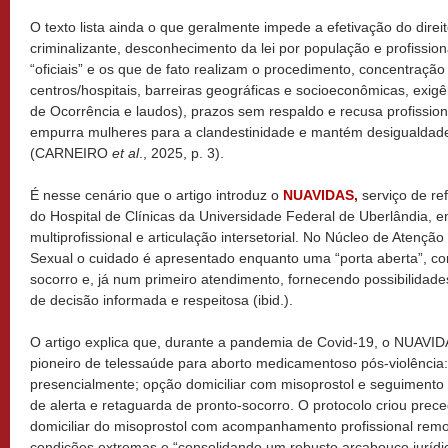
O texto lista ainda o que geralmente impede a efetivação do direito
criminalizante, desconhecimento da lei por população e profission
“oficiais” e os que de fato realizam o procedimento, concentraçã
centros/hospitais, barreiras geográficas e socioeconômicas, exigê
de Ocorrência e laudos), prazos sem respaldo e recusa profissi
empurra mulheres para a clandestinidade e mantém desigualdade
(CARNEIRO
et al
., 2025, p. 3).
É nesse cenário que o artigo introduz o
NUAVIDAS,
serviço de ref
do Hospital de Clínicas da Universidade Federal de Uberlândia, 
multiprofissional e articulação intersetorial. No Núcleo de Atençã
Sexual o cuidado é apresentado enquanto uma “porta aberta”, com
socorro e, já num primeiro atendimento, fornecendo possibilidad
de decisão informada e respeitosa (ibid.).
O artigo explica que, durante a pandemia de Covid-19, o NUAV
pioneiro de telessaúde para aborto medicamentoso pós-violência: 
presencialmente; opção domiciliar com misoprostol e seguimento 
de alerta e retaguarda de pronto-socorro. O protocolo criou preced
domiciliar do misoprostol com acompanhamento profissional rem
condições extremas e “consolidando um robusto arcabouço jurídic