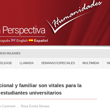
tuguês
English
Español
RESS RELEASES
RELEASE
LLAMADA
SEMANAS ESPECIALES
MULTIMIDIA
N
onal y familiar son vitales para la
 estudiantes universitarios
a Comment
,
Rosa Emilia Moraes