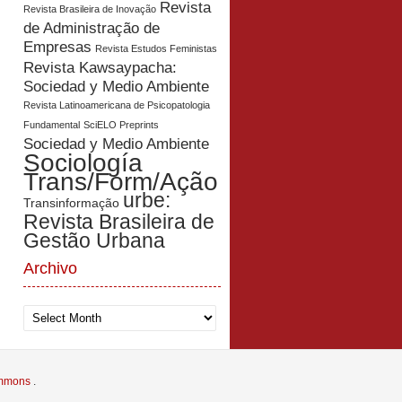
Revista
Revista Brasileira de Inovação
de Administração de
Empresas
Revista Estudos Feministas
Revista Kawsaypacha:
Sociedad y Medio Ambiente
Revista Latinoamericana de Psicopatologia
Fundamental
SciELO Preprints
Sociedad y Medio Ambiente
Sociología
Trans/Form/Ação
urbe:
Transinformação
Revista Brasileira de
Gestão Urbana
Archivo
Archivo
Commons
.