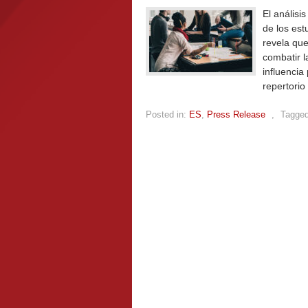
El análisi
de los est
revela que
combatir l
influencia
repertorio
Posted in:
ES
,
Press Release
,
Tagged