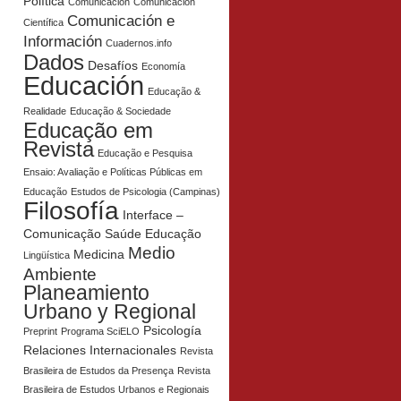
Política
Comunicación
Comunicación
Comunicación e
Científica
Información
Cuadernos.info
Dados
Desafíos
Economía
Educación
Educação &
Realidade
Educação & Sociedade
Educação em
Revista
Educação e Pesquisa
Ensaio: Avaliação e Políticas Públicas em
Educação
Estudos de Psicologia (Campinas)
Filosofía
Interface –
Comunicação Saúde Educação
Medio
Medicina
Lingüística
Ambiente
Planeamiento
Urbano y Regional
Psicología
Preprint
Programa SciELO
Relaciones Internacionales
Revista
Brasileira de Estudos da Presença
Revista
Brasileira de Estudos Urbanos e Regionais