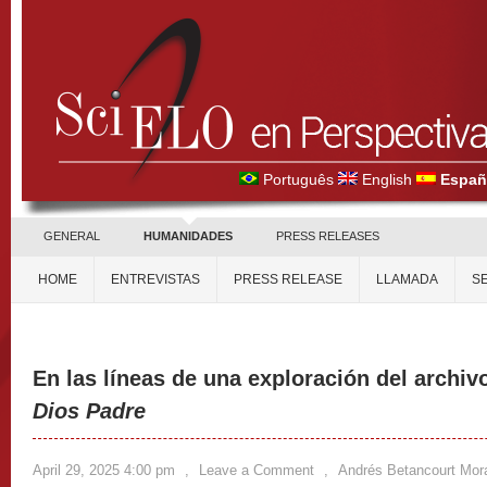
Português
English
Españ
GENERAL
HUMANIDADES
PRESS RELEASES
HOME
ENTREVISTAS
PRESS RELEASE
LLAMADA
S
En las líneas de una exploración del archi
Dios Padre
April 29, 2025 4:00 pm
,
Leave a Comment
,
Andrés Betancourt Mor