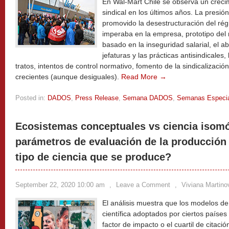
En Wal-Mart Chile se observa un crecim
sindical en los últimos años. La presión 
promovido la desestructuración del ré
imperaba en la empresa, prototipo del r
basado en la inseguridad salarial, el ab
jefaturas y las prácticas antisindicale
tratos, intentos de control normativo, fomento de la sindicalizació
crecientes (aunque desiguales).
Read More →
Posted in:
DADOS
,
Press Release
,
Semana DADOS
,
Semanas Especi
Ecosistemas conceptuales vs ciencia isomó
parámetros de evaluación de la producción 
tipo de ciencia que se produce?
September 22, 2020 10:00 am
,
Leave a Comment
,
Viviana Martino
El análisis muestra que los modelos de
científica adoptados por ciertos paíse
factor de impacto o el cuartil de citac