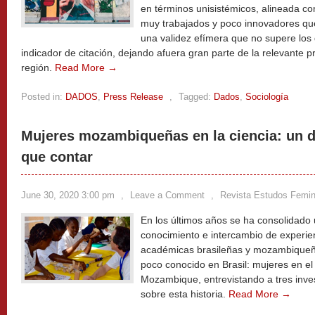
en términos unisistémicos, alineada c
muy trabajados y poco innovadores que
una validez efímera que no supere los 
indicador de citación, dejando afuera gran parte de la relevante p
región.
Read More →
Posted in:
DADOS
,
Press Release
,
Tagged:
Dados
,
Sociología
Mujeres mozambiqueñas en la ciencia: un de
que contar
June 30, 2020 3:00 pm
,
Leave a Comment
,
Revista Estudos Femin
En los últimos años se ha consolidado 
conocimiento e intercambio de experien
académicas brasileñas y mozambique
poco conocido en Brasil: mujeres en el
Mozambique, entrevistando a tres inv
sobre esta historia.
Read More →