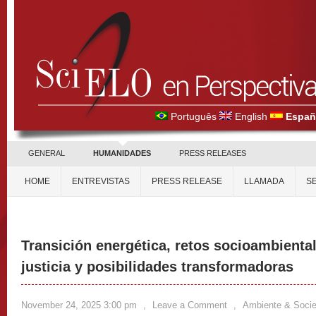
Português
English
Españ
GENERAL
HUMANIDADES
PRESS RELEASES
HOME
ENTREVISTAS
PRESS RELEASE
LLAMADA
S
Transición energética, retos socioambienta
justicia y posibilidades transformadoras
November 24, 2025 3:00 pm
,
Leave a Comment
,
Ambiente & Soci