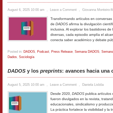
August 6, 2025 10:00 am
,
Leave a Comment
,
Giovanna Monteiro-
Transformando artículos en conversas 
de
DADOS
afirma la divulgación científ
inclusiva. Al explorar los bastidores de 
diversas, cada episodio amplía el alcan
conecta saber académico y debate púb
Posted in:
DADOS
,
Podcast
,
Press Release
,
Semana DADOS
,
Semana
Dados
,
Sociología
DADOS
y los
preprints
: avances hacia una 
August 5, 2025 10:00 am
,
Leave a Comment
,
Daniela Lisbôa
Desde 2020,
DADOS
publica artículos
fueron divulgados en la revista, trata
educacionales, sindicalismo y producció
La práctica fortalece la visibilidad y la