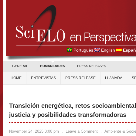
Português
English
Españ
GENERAL
HUMANIDADES
PRESS RELEASES
HOME
ENTREVISTAS
PRESS RELEASE
LLAMADA
S
Transición energética, retos socioambienta
justicia y posibilidades transformadoras
November 24, 2025 3:00 pm
,
Leave a Comment
,
Ambiente & Soci