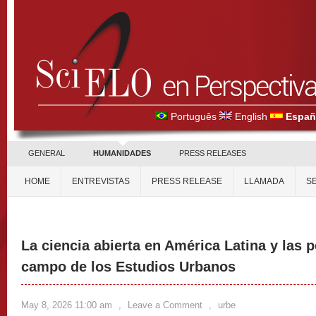
Português
English
Españ
GENERAL
HUMANIDADES
PRESS RELEASES
HOME
ENTREVISTAS
PRESS RELEASE
LLAMADA
S
La ciencia abierta en América Latina y las 
campo de los Estudios Urbanos
May 8, 2026 11:00 am
,
Leave a Comment
,
urbe