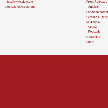
https://www.scielo.org
Press Releases
blog.scielo@scielo.org
Análisis
Lhamada para t
Semanas Especi
Multimídia
Videos
Podcasts
Newsletter
Sobre