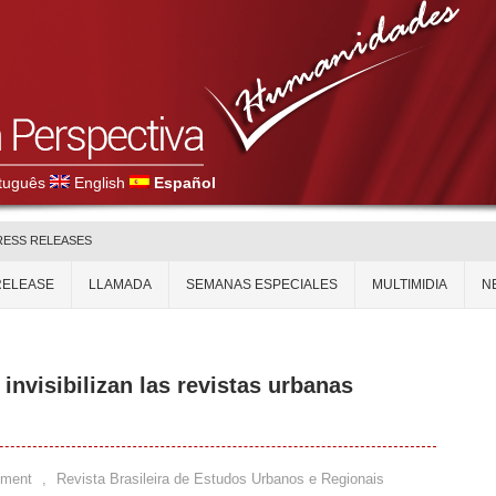
tuguês
English
Español
RESS RELEASES
RELEASE
LLAMADA
SEMANAS ESPECIALES
MULTIMIDIA
N
invisibilizan las revistas urbanas
mment
,
Revista Brasileira de Estudos Urbanos e Regionais