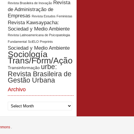
Revista
Revista Brasileira de Inovação
de Administração de
Empresas
Revista Estudos Feministas
Revista Kawsaypacha:
Sociedad y Medio Ambiente
Revista Latinoamericana de Psicopatologia
Fundamental
SciELO Preprints
Sociedad y Medio Ambiente
Sociología
Trans/Form/Ação
urbe:
Transinformação
Revista Brasileira de
Gestão Urbana
Archivo
Archivo
Commons
.