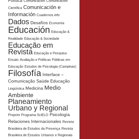
Política
Comunicación
Comunicación
Comunicación e
Científica
Información
Cuadernos.info
Dados
Desafíos
Economía
Educación
Educação &
Realidade
Educação & Sociedade
Educação em
Revista
Educação e Pesquisa
Ensaio: Avaliação e Políticas Públicas em
Educação
Estudos de Psicologia (Campinas)
Filosofía
Interface –
Comunicação Saúde Educação
Medio
Medicina
Lingüística
Ambiente
Planeamiento
Urbano y Regional
Psicología
Preprint
Programa SciELO
Relaciones Internacionales
Revista
Brasileira de Estudos da Presença
Revista
Brasileira de Estudos Urbanos e Regionais