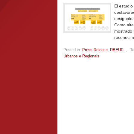
El estudio
desfavorec
desigualda
Como alte
mostrado p
reconocimi
Posted in:
Press Release
,
RBEUR
,
T
Urbanos e Regionais