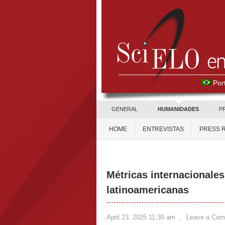
Por
GENERAL
HUMANIDADES
P
HOME
ENTREVISTAS
PRESS 
Métricas internacionales 
latinoamericanas
April 23, 2025 11:30 am
,
Leave a Co