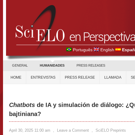
Português
English
Españ
GENERAL
HUMANIDADES
PRESS RELEASES
HOME
ENTREVISTAS
PRESS RELEASE
LLAMADA
S
Chatbots
de IA y simulación de diálogo: ¿Qu
bajtiniana?
April 30, 2025 11:00 am
,
Leave a Comment
,
SciELO Preprints