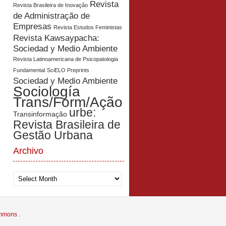
Revista
Revista Brasileira de Inovação
de Administração de
Empresas
Revista Estudos Feministas
Revista Kawsaypacha:
Sociedad y Medio Ambiente
Revista Latinoamericana de Psicopatologia
Fundamental
SciELO Preprints
Sociedad y Medio Ambiente
Sociología
Trans/Form/Ação
urbe:
Transinformação
Revista Brasileira de
Gestão Urbana
Archivo
Archivo
Commons
.