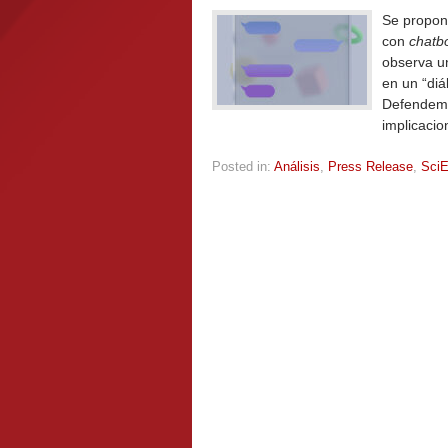
Se propone
con
chatb
observa un
en un “di
Defendemos
implicacio
Posted in:
Análisis
,
Press Release
,
SciE