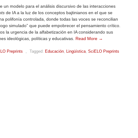
 un modelo para el análisis discursivo de las interacciones
ots
de IA a la luz de los conceptos bajtinianos en el que se
a polifonía controlada, donde todas las voces se reconcilian
álogo simulado” que puede empobrecer el pensamiento crítico.
 la urgencia de la alfabetización en IA considerando sus
nes ideológicas, políticas y educativas.
Read More →
LO Preprints
,
Tagged:
Educación
,
Lingüística
,
SciELO Preprints