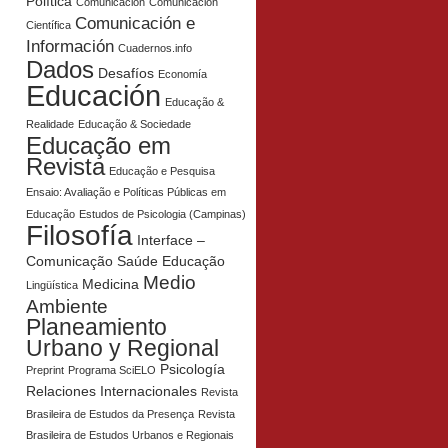
Política
Comunicación
Comunicación
Comunicación e
Científica
Información
Cuadernos.info
Dados
Desafíos
Economía
Educación
Educação &
Realidade
Educação & Sociedade
Educação em
Revista
Educação e Pesquisa
Ensaio: Avaliação e Políticas Públicas em
Educação
Estudos de Psicologia (Campinas)
Filosofía
Interface –
Comunicação Saúde Educação
Medio
Medicina
Lingüística
Ambiente
Planeamiento
Urbano y Regional
Psicología
Preprint
Programa SciELO
Relaciones Internacionales
Revista
Brasileira de Estudos da Presença
Revista
Brasileira de Estudos Urbanos e Regionais