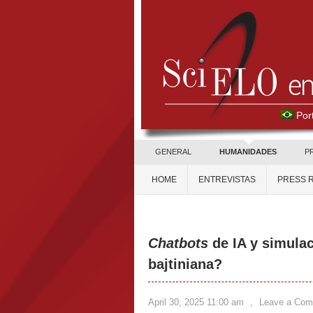
Por
GENERAL
HUMANIDADES
P
HOME
ENTREVISTAS
PRESS 
Chatbots
de IA y simulac
bajtiniana?
April 30, 2025 11:00 am
,
Leave a Co