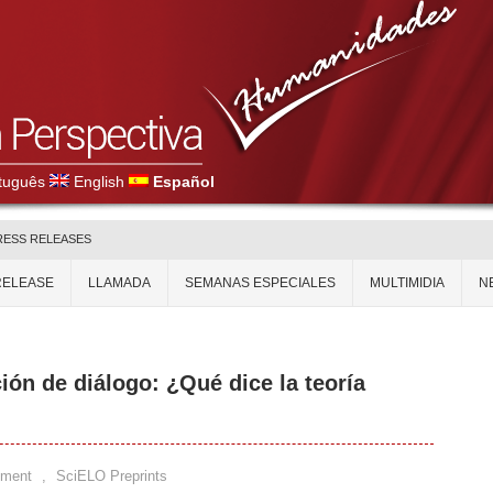
tuguês
English
Español
RESS RELEASES
RELEASE
LLAMADA
SEMANAS ESPECIALES
MULTIMIDIA
N
ión de diálogo: ¿Qué dice la teoría
mment
,
SciELO Preprints