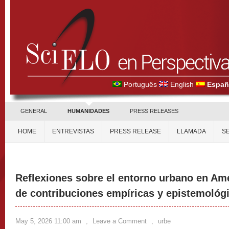
Português
English
Españ
GENERAL
HUMANIDADES
PRESS RELEASES
HOME
ENTREVISTAS
PRESS RELEASE
LLAMADA
S
Reflexiones sobre el entorno urbano en Amé
de contribuciones empíricas y epistemológ
May 5, 2026 11:00 am
,
Leave a Comment
,
urbe