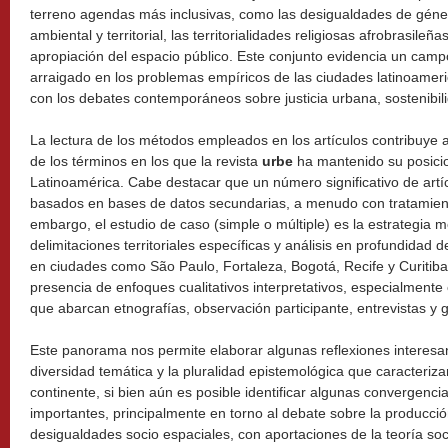
terreno agendas más inclusivas, como las desigualdades de géner
ambiental y territorial, las territorialidades religiosas afrobrasileñ
apropiación del espacio público. Este conjunto evidencia un cam
arraigado en los problemas empíricos de las ciudades latinoamer
con los debates contemporáneos sobre justicia urbana, sostenibili
La lectura de los métodos empleados en los artículos contribuy
de los términos en los que la revista
urbe
ha mantenido su posicio
Latinoamérica. Cabe destacar que un número significativo de artícul
basados ​​en bases de datos secundarias, a menudo con tratamient
embargo, el estudio de caso (simple o múltiple) es la estrategia
delimitaciones territoriales específicas y análisis en profundida
en ciudades como São Paulo, Fortaleza, Bogotá, Recife y Curitib
presencia de enfoques cualitativos interpretativos, especialmente 
que abarcan etnografías, observación participante, entrevistas y 
Este panorama nos permite elaborar algunas reflexiones interesan
diversidad temática y la pluralidad epistemológica que caracteriza
continente, si bien aún es posible identificar algunas convergenci
importantes, principalmente en torno al debate sobre la producció
desigualdades socio espaciales, con aportaciones de la teoría socia