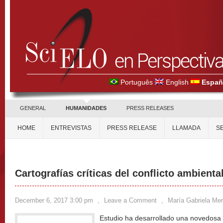
Português
English
Españ
GENERAL
HUMANIDADES
PRESS RELEASES
HOME
ENTREVISTAS
PRESS RELEASE
LLAMADA
S
Cartografías críticas del conflicto ambienta
December 6, 2017 3:00 pm
,
Leave a Comment
,
María Gabriela Mer
Estudio ha desarrollado una novedosa 