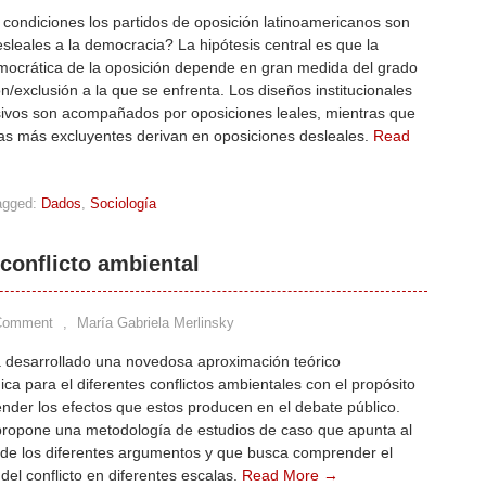
condiciones los partidos de oposición latinoamericanos son
esleales a la democracia? La hipótesis central es que la
emocrática de la oposición depende en gran medida del grado
ón/exclusión a la que se enfrenta. Los diseños institucionales
sivos son acompañados por oposiciones leales, mientras que
mas más excluyentes derivan en oposiciones desleales.
Read
agged:
Dados
,
Sociología
 conflicto ambiental
Comment
,
María Gabriela Merlinsky
a desarrollado una novedosa aproximación teórico
ca para el diferentes conflictos ambientales con el propósito
der los efectos que estos producen en el debate público.
 propone una metodología de estudios de caso que apunta al
 de los diferentes argumentos y que busca comprender el
 del conflicto en diferentes escalas.
Read More →