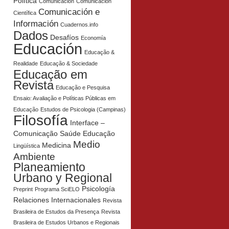
Política
Comunicación
Comunicación
Comunicación e
Científica
Información
Cuadernos.info
Dados
Desafíos
Economía
Educación
Educação &
Realidade
Educação & Sociedade
Educação em
Revista
Educação e Pesquisa
Ensaio: Avaliação e Políticas Públicas em
Educação
Estudos de Psicologia (Campinas)
Filosofía
Interface –
Comunicação Saúde Educação
Medio
Medicina
Lingüística
Ambiente
Planeamiento
Urbano y Regional
Psicología
Preprint
Programa SciELO
Relaciones Internacionales
Revista
Brasileira de Estudos da Presença
Revista
Brasileira de Estudos Urbanos e Regionais