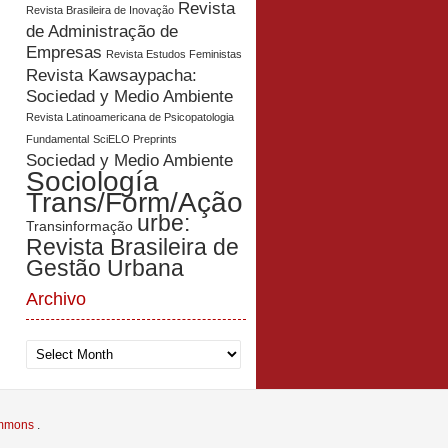
Revista
Revista Brasileira de Inovação
de Administração de
Empresas
Revista Estudos Feministas
Revista Kawsaypacha:
Sociedad y Medio Ambiente
Revista Latinoamericana de Psicopatologia
Fundamental
SciELO Preprints
Sociedad y Medio Ambiente
Sociología
Trans/Form/Ação
urbe:
Transinformação
Revista Brasileira de
Gestão Urbana
Archivo
Archivo
Commons
.