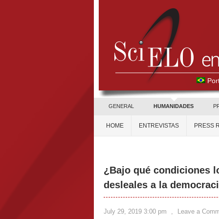
Por
GENERAL
HUMANIDADES
P
HOME
ENTREVISTAS
PRESS 
¿Bajo qué condiciones l
desleales a la democrac
July 29, 2019 3:00 pm
,
Leave a Comm