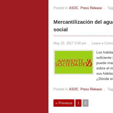
Posted in:
ASOC
,
Press Release
,
Tag
Mercantilización del agu
social
May 22, 2017 3:00 pm
,
Leave a Com
Los habit
suficiente
puede mant
sobre el 
sus hábita
¿Dónde es
Posted in:
ASOC
,
Press Release
,
Tag
« Previous
1
2