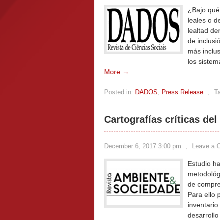
¿Bajo qué 
leales o d
lealtad d
de inclusi
más inclu
los siste
More →
Posted in:
DADOS
,
Press Release
,
T
Cartografías críticas del
December 6, 2017 3:00 pm
,
Leave a 
Estudio h
metodológi
de compren
Para ello
inventario
desarrollo