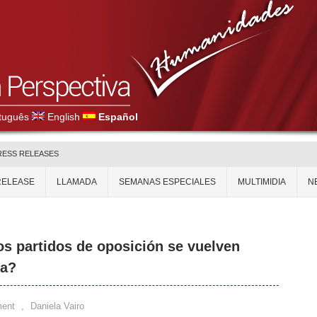
tuguês
English
Español
RESS RELEASES
RELEASE
LLAMADA
SEMANAS ESPECIALES
MULTIMIDIA
N
os partidos de oposición se vuelven
ia?
ent
,
Daniela Vairo