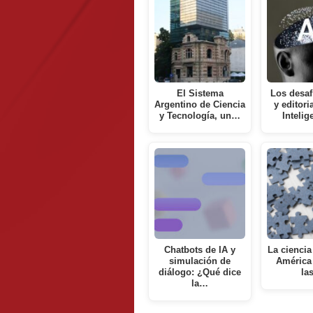
El Sistema
Los desaf
Argentino de Ciencia
y editori
y Tecnología, un…
Inteli
Chatbots de IA y
La ciencia
simulación de
América 
diálogo: ¿Qué dice
la
la…