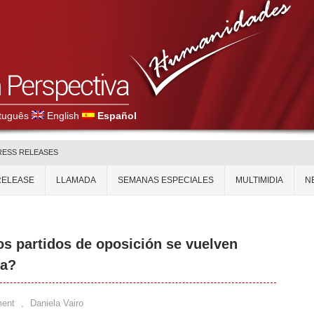
tuguês
English
Español
RESS RELEASES
RELEASE
LLAMADA
SEMANAS ESPECIALES
MULTIMIDIA
N
os partidos de oposición se vuelven
ia?
ent
,
Daniela Vairo