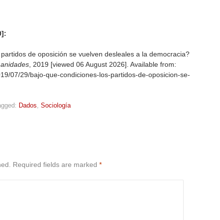
]:
partidos de oposición se vuelven desleales a la democracia?
manidades
, 2019 [viewed
06 August 2026]. Available from:
019/07/29/bajo-que-condiciones-los-partidos-de-oposicion-se-
agged:
Dados
,
Sociología
hed.
Required fields are marked
*