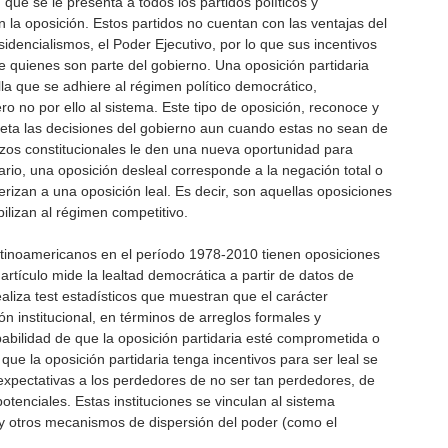
que se le presenta a todos los partidos políticos y
 la oposición. Estos partidos no cuentan con las ventajas del
sidencialismos, el Poder Ejecutivo, por lo que sus incentivos
 quienes son parte del gobierno. Una oposición partidaria
lla que se adhiere al régimen político democrático,
o no por ello al sistema. Este tipo de oposición, reconoce y
speta las decisiones del gobierno aun cuando estas no sean de
azos constitucionales le den una nueva oportunidad para
ario, una oposición desleal corresponde a la negación total o
erizan a una oposición leal. Es decir, son aquellas oposiciones
lizan al régimen competitivo.
tinoamericanos en el período 1978-2010 tienen oposiciones
artículo mide la lealtad democrática a partir de datos de
aliza test estadísticos que muestran que el carácter
ón institucional, en términos de arreglos formales y
obabilidad de que la oposición partidaria esté comprometida o
ue la oposición partidaria tenga incentivos para ser leal se
expectativas a los perdedores de no ser tan perdedores, de
tenciales. Estas instituciones se vinculan al sistema
e y otros mecanismos de dispersión del poder (como el