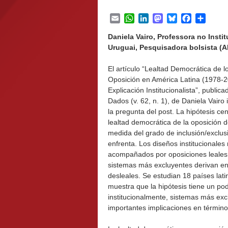
Email
WhatsApp
LinkedIn
Mastodon
Bluesky
Facebook
Share
Daniela Vairo, Professora no Insti
Uruguai, Pesquisadora bolsista (AN
El artículo “Lealtad Democrática de l
Oposición en América Latina (1978-
Explicación Institucionalista”, publica
Dados (v. 62, n. 1), de Daniela Vairo
la pregunta del post. La hipótesis cen
lealtad democrática de la oposición
medida del grado de inclusión/exclus
enfrenta. Los diseños institucionales
acompañados por oposiciones leales,
sistemas más excluyentes derivan en
desleales. Se estudian 18 países lati
muestra que la hipótesis tiene un pod
institucionalmente, sistemas más exc
importantes implicaciones en término