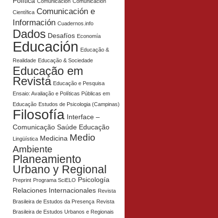
Política
Comunicación
Comunicación
Comunicación e
Científica
Información
Cuadernos.info
Dados
Desafíos
Economía
Educación
Educação &
Realidade
Educação & Sociedade
Educação em
Revista
Educação e Pesquisa
Ensaio: Avaliação e Políticas Públicas em
Educação
Estudos de Psicologia (Campinas)
Filosofía
Interface –
Comunicação Saúde Educação
Medio
Medicina
Lingüística
Ambiente
Planeamiento
Urbano y Regional
Psicología
Preprint
Programa SciELO
Relaciones Internacionales
Revista
Brasileira de Estudos da Presença
Revista
Brasileira de Estudos Urbanos e Regionais