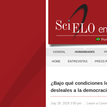
Por
GENERAL
HUMANIDADES
P
HOME
ENTREVISTAS
PRESS 
¿Bajo qué condiciones l
desleales a la democrac
July 29, 2019 3:00 pm
,
Leave a Comm