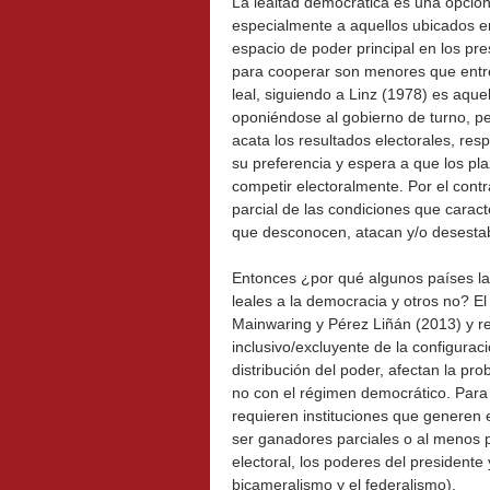
La lealtad democrática es una opción 
especialmente a aquellos ubicados en
espacio de poder principal en los pre
para cooperar son menores que entre
leal, siguiendo a Linz (1978) es aque
oponiéndose al gobierno de turno, per
acata los resultados electorales, re
su preferencia y espera a que los pl
competir electoralmente. Por el contr
parcial de las condiciones que caract
que desconocen, atacan y/o desestabi
Entonces ¿por qué algunos países la
leales a la democracia y otros no? El 
Mainwaring y Pérez Liñán (2013) y re
inclusivo/excluyente de la configuraci
distribución del poder, afectan la pr
no con el régimen democrático. Para q
requieren instituciones que generen 
ser ganadores parciales o al menos po
electoral, los poderes del president
bicameralismo y el federalismo).