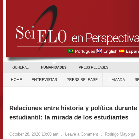
Português
English
Españ
GENERAL
HUMANIDADES
PRESS RELEASES
HOME
ENTREVISTAS
PRESS RELEASE
LLAMADA
S
Relaciones entre historia y política durante
estudiantil: la mirada de los estudiantes
October 28, 2020 10:00 am
,
Leave a Comment
,
Rodrigo Mayorga