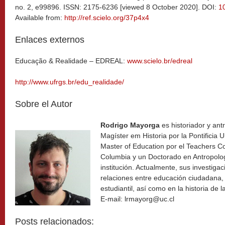
no. 2, e99896. ISSN: 2175-6236 [viewed 8 October 2020]. DOI:
1
Available from:
http://ref.scielo.org/37p4x4
Enlaces externos
Educação & Realidade – EDREAL:
www.scielo.br/edreal
http://www.ufrgs.br/edu_realidade/
Sobre el Autor
Rodrigo Mayorga
es historiador y an
Magíster em Historia por la Pontificia 
Master of Education por el Teachers Co
Columbia y un Doctorado en Antropolo
institución. Actualmente, sus investiga
relaciones entre educación ciudadana, 
estudiantil, así como en la historia de 
E-mail: lrmayorg@uc.cl
Posts relacionados: