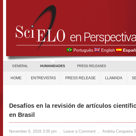
Português
English
Españ
GENERAL
HUMANIDADES
PRESS RELEASES
HOME
ENTREVISTAS
PRESS RELEASE
LLAMADA
S
Desafíos en la revisión de artículos científ
en Brasil
November 6, 2018 3:00 pm
,
Leave a Comment
,
Andréa Cerqueira 