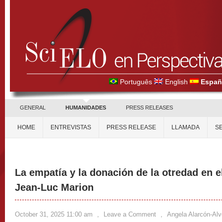
Português
English
Españ
GENERAL
HUMANIDADES
PRESS RELEASES
HOME
ENTREVISTAS
PRESS RELEASE
LLAMADA
S
La empatía y la donación de la otredad en 
Jean-Luc Marion
October 31, 2025 11:00 am
,
Leave a Comment
,
Angela Alarcón-Alv