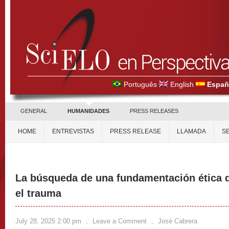
Português
English
Españ
GENERAL
HUMANIDADES
PRESS RELEASES
HOME
ENTREVISTAS
PRESS RELEASE
LLAMADA
S
La búsqueda de una fundamentación ética d
el trauma
July 28, 2025 2:00 pm
,
Leave a Comment
,
José Cabrera