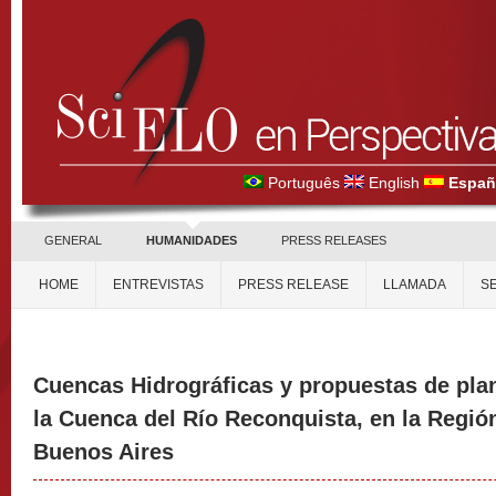
Português
English
Españ
GENERAL
HUMANIDADES
PRESS RELEASES
HOME
ENTREVISTAS
PRESS RELEASE
LLAMADA
S
Cuencas Hidrográficas y propuestas de planif
la Cuenca del Río Reconquista, en la Regió
Buenos Aires