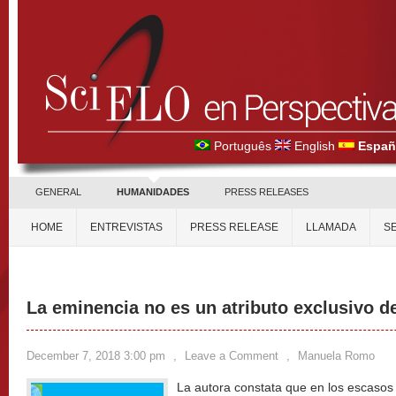
Português
English
Españ
GENERAL
HUMANIDADES
PRESS RELEASES
HOME
ENTREVISTAS
PRESS RELEASE
LLAMADA
S
La eminencia no es un atributo exclusivo d
December 7, 2018 3:00 pm
,
Leave a Comment
,
Manuela Romo
La autora constata que en los escasos