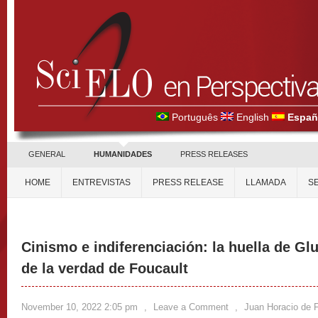
Português
English
Españ
GENERAL
HUMANIDADES
PRESS RELEASES
HOME
ENTREVISTAS
PRESS RELEASE
LLAMADA
S
Cinismo e indiferenciación: la huella de G
de la verdad de Foucault
November 10, 2022 2:05 pm
,
Leave a Comment
,
Juan Horacio de F