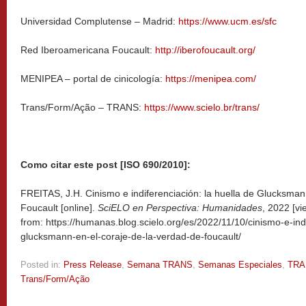
Universidad Complutense – Madrid:
https://www.ucm.es/sfc
Red Iberoamericana Foucault:
http://iberofoucault.org/
MENIPEA – portal de cinicología:
https://menipea.com/
Trans/Form/Ação – TRANS:
https://www.scielo.br/trans/
Como citar este post [ISO 690/2010]:
FREITAS, J.H. Cinismo e indiferenciación: la huella de Glucksman
Foucault [online].
SciELO en Perspectiva: Humanidades
, 2022 [v
from: https://humanas.blog.scielo.org/es/2022/11/10/cinismo-e-ind
glucksmann-en-el-coraje-de-la-verdad-de-foucault/
Posted in:
Press Release
,
Semana TRANS
,
Semanas Especiales
,
TRA
Trans/Form/Ação