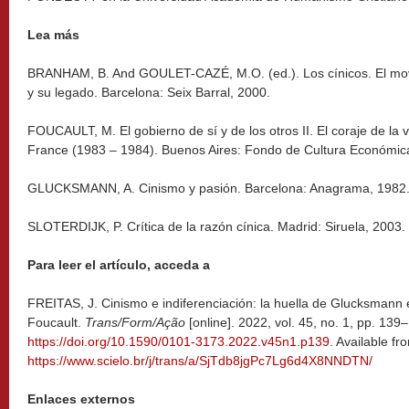
Lea más
BRANHAM, B. And GOULET-CAZÉ, M.O. (ed.). Los cínicos. El movi
y su legado. Barcelona: Seix Barral, 2000.
FOUCAULT, M. El gobierno de sí y de los otros II. El coraje de la 
France (1983 – 1984). Buenos Aires: Fondo de Cultura Económic
GLUCKSMANN, A. Cinismo y pasión. Barcelona: Anagrama, 1982
SLOTERDIJK, P. Crítica de la razón cínica. Madrid: Siruela, 2003.
Para leer el artículo, acceda a
FREITAS, J. Cinismo e indiferenciación: la huella de Glucksmann 
Foucault.
Trans/Form/Ação
[online]. 2022, vol. 45, no. 1, pp. 1
https://doi.org/10.1590/0101-3173.2022.v45n1.p139
. Available fr
https://www.scielo.br/j/trans/a/SjTdb8jgPc7Lg6d4X8NNDTN/
Enlaces externos