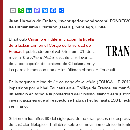
Email
WhatsApp
LinkedIn
Mastodon
Bluesky
Facebook
Share
Juan Horacio de Freitas, investigador posdoctoral FONDECY
de Humanismo Cristiano (UAHC), Santiago, Chile.
El artículo
Cinismo e indiferenciación: la huella
de Glucksmann en el Coraje de la verdad de
Foucault
publicado en el vol. 05, núm. 01, de la
revista
Trans/Form/Ação
, discute la relevancia
de la concepción del cinismo de Glucksmann y
los paralelismos con una de las últimas obras de Foucault.
En la segunda mitad de
Le courage de la vérité
(FOUCAULT, 2010),
impartidos por Michel Foucault en el Collège de France, se manif
un estudio en torno a la posteridad del cinismo, siendo ésta justif
investigaciones que al respecto se habían hecho hasta 1984, fech
seminario.
Si bien en los años 80 del siglo pasado no eran pocos ni despreci
de carácter filológico– hallables sobre el movimiento cínico helenís