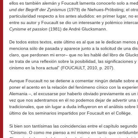
ellos es también alemán y Foucault lamenta conocerlo solo a me
und der Begriff der Zynismus
(1979) de Niehues-Pröbsting; el otro
particularidad respecto a los antes aludidos: en primer lugar, no e
entre su autor y Foucault se dio un interesante y polémico interca
Cynisme et passion
(1981) de André Glucksmann.
De todos estos textos, este último es al que se le dedican menos 
menciona sólo de pasada y aparece junto a la solicitud de una dis
claro, que perdonen mi error– que no les hablé del libro de Gluc
se trata de una reflexión sobre la posibilidad, las significaciones y
cinismo en la hora actual” (FOUCAULT, 2010, p. 207).
Aunque Foucault no se detiene a comentar ningún detalle sobre e
poner el acento en la relación del fenómeno cínico con la experi
Alemania –, el excusarse por haberlo obviado previamente es un i
vez que nos adentramos en él no podemos dejar de advertir una 
tradicionales, que sin lugar a duda influyeron en el análisis sobre
último de los seminarios impartidos por Foucault en el Collège.
Si bien son tantísimas las coincidencias entre el capítulo segundo
“Cinismo. O como me pienso a mí mismo en tanto que certidumbre