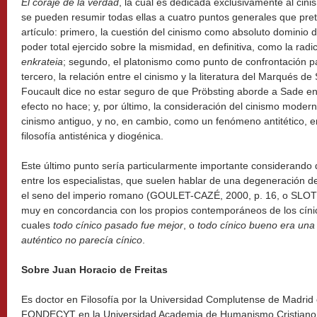
El coraje de la verdad
, la cual es dedicada exclusivamente al cin
se pueden resumir todas ellas a cuatro puntos generales que pr
artículo: primero, la cuestión del cinismo como absoluto dominio d
poder total ejercido sobre la mismidad, en definitiva, como la radic
enkrateia
; segundo, el platonismo como punto de confrontación p
tercero, la relación entre el cinismo y la literatura del Marqués d
Foucault dice no estar seguro de que Pröbsting aborde a Sade en
efecto no hace; y, por último, la consideración del cinismo mode
cinismo antiguo, y no, en cambio, como un fenómeno antitético, en
filosofía antisténica y diogénica.
Este último punto sería particularmente importante considerando 
entre los especialistas, que suelen hablar de una degeneración de
el seno del imperio romano (GOULET-CAZÉ, 2000, p. 16, o SLOT
muy en concordancia con los propios contemporáneos de los cínic
cuales
todo cínico pasado fue mejor
, o
todo cínico bueno era una
auténtico no parecía cínico
.
Sobre Juan Horacio de Freitas
Es doctor en Filosofía por la Universidad Complutense de Madrid 
FONDECYT en la Universidad Academia de Humanismo Cristiano