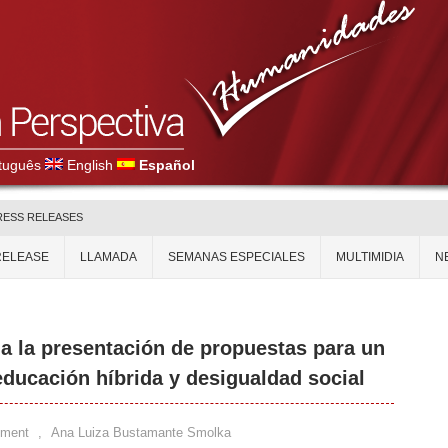
tuguês
English
Español
RESS RELEASES
RELEASE
LLAMADA
SEMANAS ESPECIALES
MULTIMIDIA
N
 la presentación de propuestas para un
ducación híbrida y desigualdad social
mment
,
Ana Luiza Bustamante Smolka