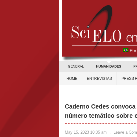
Por
GENERAL
HUMANIDADES
P
HOME
ENTREVISTAS
PRESS 
Caderno Cedes convoca a
número temático sobre e
May 15, 2023 10:05 am
,
Leave a Co