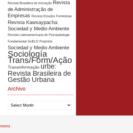
Revista
Revista Brasileira de Inovação
de Administração de
Empresas
Revista Estudos Feministas
Revista Kawsaypacha:
Sociedad y Medio Ambiente
Revista Latinoamericana de Psicopatologia
Fundamental
SciELO Preprints
Sociedad y Medio Ambiente
Sociología
Trans/Form/Ação
urbe:
Transinformação
Revista Brasileira de
Gestão Urbana
Archivo
Archivo
Commons
.