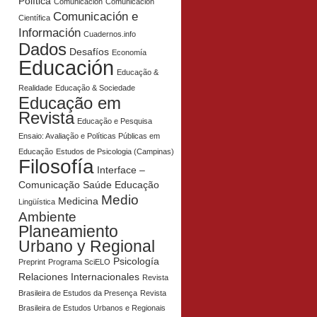
Política
Comunicación
Comunicación
Comunicación e
Científica
Información
Cuadernos.info
Dados
Desafíos
Economía
Educación
Educação &
Realidade
Educação & Sociedade
Educação em
Revista
Educação e Pesquisa
Ensaio: Avaliação e Políticas Públicas em
Educação
Estudos de Psicologia (Campinas)
Filosofía
Interface –
Comunicação Saúde Educação
Medio
Medicina
Lingüística
Ambiente
Planeamiento
Urbano y Regional
Psicología
Preprint
Programa SciELO
Relaciones Internacionales
Revista
Brasileira de Estudos da Presença
Revista
Brasileira de Estudos Urbanos e Regionais