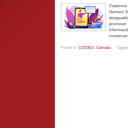
Cadernos 
Número Te
desigualda
promover e
Informació
consecuenc
Posted in:
CCEDES
,
Llamada
,
Tagged