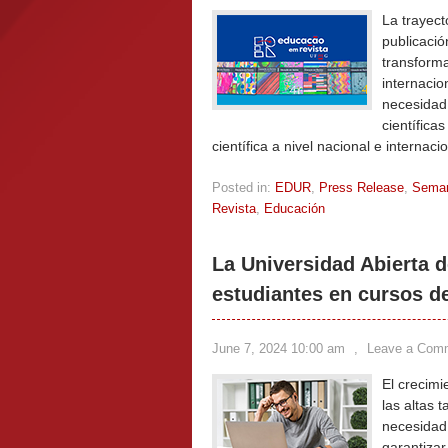
La trayect
publicació
transforma
internacio
necesidad 
científica
científica a nivel nacional e internaci
Posted in:
EDUR
,
Press Release
,
Sema
Revista
,
Educación
La Universidad Abierta d
estudiantes en cursos d
June 7, 2024 10:00 am
,
Leave a Com
El crecimi
las altas 
necesidad 
garantizar