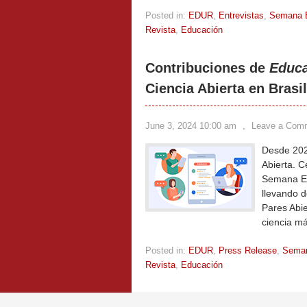
Posted in:
EDUR
,
Entrevistas
,
Semana
Revista
,
Educación
Contribuciones de
Educa
Ciencia Abierta en Brasil
June 3, 2024 10:00 am
,
Leave a Com
Desde 202
Abierta. C
Semana Es
llevando d
Pares Abi
ciencia má
Posted in:
EDUR
,
Press Release
,
Sema
Revista
,
Educación