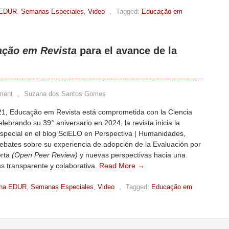
 EDUR
,
Semanas Especiales
,
Video
,
Tagged:
Educação em
ção em Revista
para el avance de la
ment
,
Suzana dos Santos Gomes
1, Educação em Revista está comprometida con la Ciencia
elebrando su 39° aniversario en 2024, la revista inicia la
pecial en el blog SciELO en Perspectiva | Humanidades,
ebates sobre su experiencia de adopción de la Evaluación por
erta
(Open Peer Review)
y nuevas perspectivas hacia una
s transparente y colaborativa.
Read More →
na EDUR
,
Semanas Especiales
,
Video
,
Tagged:
Educação em