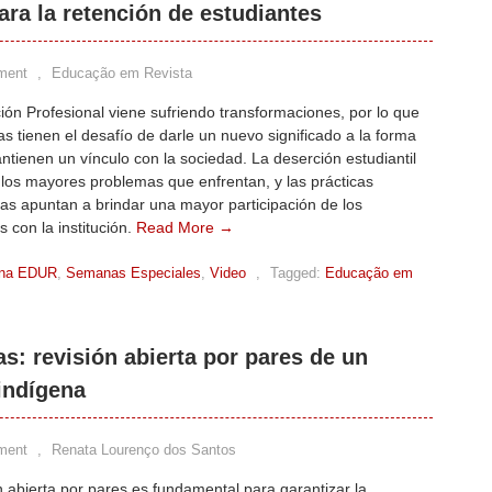
ra la retención de estudiantes
ment
,
Educação em Revista
ón Profesional viene sufriendo transformaciones, por lo que
as tienen el desafío de darle un nuevo significado a la forma
tienen un vínculo con la sociedad. La deserción estudiantil
los mayores problemas que enfrentan, y las prácticas
s apuntan a brindar una mayor participación de los
s con la institución.
Read More →
na EDUR
,
Semanas Especiales
,
Video
,
Tagged:
Educação em
s: revisión abierta por pares de un
 indígena
ment
,
Renata Lourenço dos Santos
n abierta por pares es fundamental para garantizar la