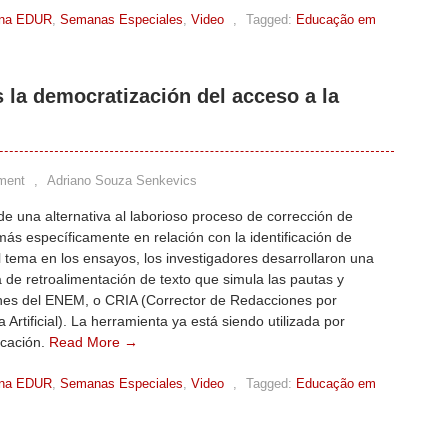
na EDUR
,
Semanas Especiales
,
Video
,
Tagged:
Educação em
 la democratización del acceso a la
ment
,
Adriano Souza Senkevics
e una alternativa al laborioso proceso de corrección de
ás específicamente en relación con la identificación de
l tema en los ensayos, los investigadores desarrollaron una
 de retroalimentación de texto que simula las pautas y
iones del ENEM, o CRIA (Corrector de Redacciones por
a Artificial). La herramienta ya está siendo utilizada por
ucación.
Read More →
na EDUR
,
Semanas Especiales
,
Video
,
Tagged:
Educação em