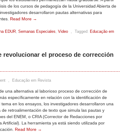
isis de los cursos de pedagogía de la Universidad Abierta de
s investigadores desarrollaron pautas alternativas para
antes.
Read More →
na EDUR
,
Semanas Especiales
,
Video
,
Tagged:
Educação em
 revolucionar el proceso de corrección
ent
,
Educação em Revista
e una alternativa al laborioso proceso de corrección de
ás específicamente en relación con la identificación de
l tema en los ensayos, los investigadores desarrollaron una
 de retroalimentación de texto que simula las pautas y
iones del ENEM, o CRIA (Corrector de Redacciones por
a Artificial). La herramienta ya está siendo utilizada por
ucación.
Read More →