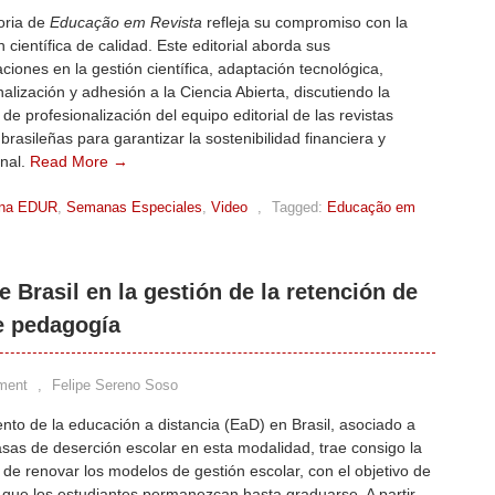
oria de
Educação em Revista
refleja su compromiso con la
n científica de calidad. Este editorial aborda sus
ciones en la gestión científica, adaptación tecnológica,
nalización y adhesión a la Ciencia Abierta, discutiendo la
de profesionalización del equipo editorial de las revistas
s brasileñas para garantizar la sostenibilidad financiera y
onal.
Read More →
na EDUR
,
Semanas Especiales
,
Video
,
Tagged:
Educação em
e Brasil en la gestión de la retención de
e pedagogía
ment
,
Felipe Sereno Soso
ento de la educación a distancia (EaD) en Brasil, asociado a
tasas de deserción escolar en esta modalidad, trae consigo la
de renovar los modelos de gestión escolar, con el objetivo de
 que los estudiantes permanezcan hasta graduarse. A partir