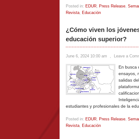
Posted in:
EDUR
,
Press Release
,
Sema
Revista
,
Educación
¿Cómo viven los jóvenes
educación superior?
June 6, 2024 10:00 am
,
Leave a Com
En busca d
ensayos, m
salidas de
plataforma
calificac
Inteligenci
estudiantes y profesionales de la ed
Posted in:
EDUR
,
Press Release
,
Sema
Revista
,
Educación