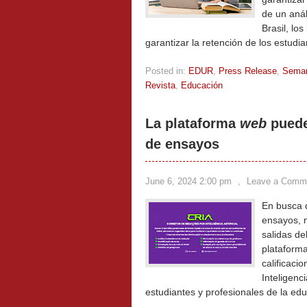
de un anál
Brasil, lo
garantizar la retención de los estudi
Posted in:
EDUR
,
Press Release
,
Sema
Revista
,
Educación
La plataforma
web
puede
de ensayos
June 6, 2024 2:00 pm
,
Leave a Comm
En busca d
ensayos, m
salidas de
plataforma
calificac
Inteligenci
estudiantes y profesionales de la ed