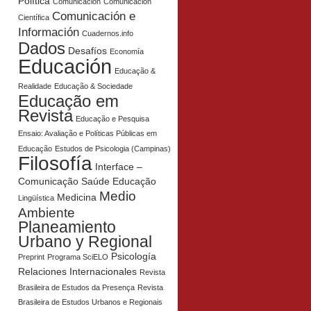
Política
Comunicación
Comunicación
Comunicación e
Científica
Información
Cuadernos.info
Dados
Desafíos
Economía
Educación
Educação &
Realidade
Educação & Sociedade
Educação em
Revista
Educação e Pesquisa
Ensaio: Avaliação e Políticas Públicas em
Educação
Estudos de Psicologia (Campinas)
Filosofía
Interface –
Comunicação Saúde Educação
Medio
Medicina
Lingüística
Ambiente
Planeamiento
Urbano y Regional
Psicología
Preprint
Programa SciELO
Relaciones Internacionales
Revista
Brasileira de Estudos da Presença
Revista
Brasileira de Estudos Urbanos e Regionais