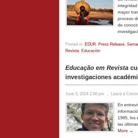
integridad
mayor tran
proceso de
de conocim
investigac
Posted in:
EDUR
,
Press Release
,
Sema
Revista
,
Educación
Educação em Revista
cu
investigaciones académic
June 3, 2024 2:00 pm
,
Leave a Comm
En entrevis
informació
1985, los 
las última
More →