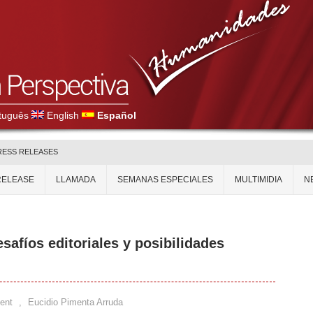
tuguês
English
Español
RESS RELEASES
RELEASE
LLAMADA
SEMANAS ESPECIALES
MULTIMIDIA
N
safíos editoriales y posibilidades
ent
,
Eucidio Pimenta Arruda