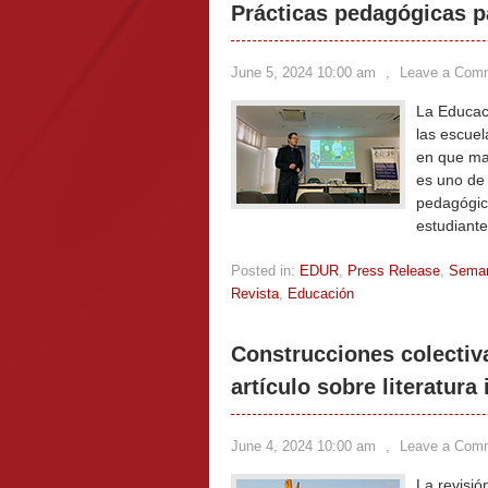
Prácticas pedagógicas pa
June 5, 2024 10:00 am
,
Leave a Com
La Educaci
las escuel
en que man
es uno de 
pedagógica
estudiante
Posted in:
EDUR
,
Press Release
,
Sema
Revista
,
Educación
Construcciones colectiva
artículo sobre literatura
June 4, 2024 10:00 am
,
Leave a Com
La revisió