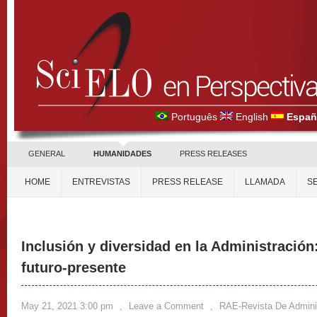
Português
English
Españ
GENERAL
HUMANIDADES
PRESS RELEASES
HOME
ENTREVISTAS
PRESS RELEASE
LLAMADA
S
Inclusión y diversidad en la Administración
futuro-presente
May 21, 2021 3:00 pm
,
Leave a Comment
,
RAE-Revista De Admin