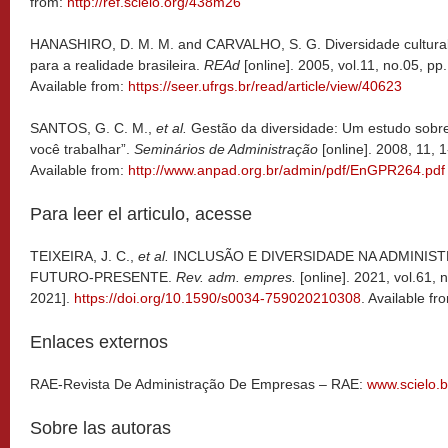
from:
http://ref.scielo.org/438m26
HANASHIRO, D. M. M. and CARVALHO, S. G. Diversidade cultural:
para a realidade brasileira.
REAd
[online]. 2005, vol.11, no.05, p
Available from:
https://seer.ufrgs.br/read/article/view/40623
SANTOS, G. C. M.,
et al.
Gestão da diversidade: Um estudo sobr
você trabalhar”.
Seminários de Administração
[online]. 2008, 11, 
Available from:
http://www.anpad.org.br/admin/pdf/EnGPR264.pdf
Para leer el articulo, acesse
TEIXEIRA, J. C.,
et al.
INCLUSÃO E DIVERSIDADE NA ADMINIS
FUTURO-PRESENTE.
Rev. adm. empres.
[online]. 2021, vol.61,
2021].
https://doi.org/10.1590/s0034-759020210308
. Available fr
Enlaces externos
RAE-Revista De Administração De Empresas – RAE:
www.scielo.b
Sobre las autoras