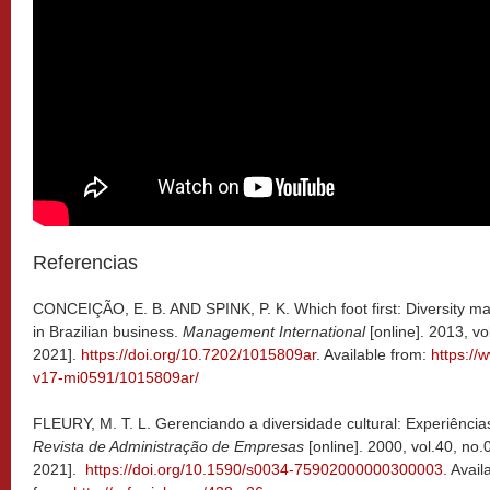
Referencias
CONCEIÇÃO, E. B. AND SPINK, P. K. Which foot first: Diversity m
in Brazilian business.
Management International
[online]. 2013, v
2021].
https://doi.org/10.7202/1015809ar
. Available from:
https://
v17-mi0591/1015809ar/
FLEURY, M. T. L. Gerenciando a diversidade cultural: Experiência
Revista de Administração de Empresas
[online]. 2000, vol.40, no
2021].
https://doi.org/10.1590/s0034-75902000000300003
. Avail