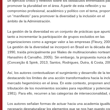
un ejercicio crítico y reflexivo sobre los obstáculos enfrentados pa
promover la pluralidad en el área. A partir de esta reflexión y su
compromiso profesional, académico y político con el tema, propo
un “manifiesto” para promover la diversidad y la inclusión en el
ámbito de la Administración.
La gestión de la diversidad es un conjunto de prácticas que apun
tanto a incrementar la participación de grupos excluidos en las
organizaciones como a agregar valor a las empresas (Fleury, 200
La gestión de la diversidad se incorporó en Brasil en la década de
1990, traída principalmente por filiales de multinacionales nortea
Hanashiro & Carvalho, 2005). Sin embargo, la propuesta nunca d
(Conceição & Spink, 2013; Santos, Rodrigues, Dutra, & Costa, 20
Así, los autores contextualizan el surgimiento y desarrollo de la t
destacando los límites de una acción transformadora hacia la inclu
mercado hegemónico en el área. En este contexto, proponen ancla
tributación de los movimientos sociales para repolitizar y potenc
1981). Para ello, recurren a las categorías de interseccionalidad, 
Los autores señalan formas de actuar hacia una academia igualitar
necesario desnaturalizar los elementos que se nos han puesto c