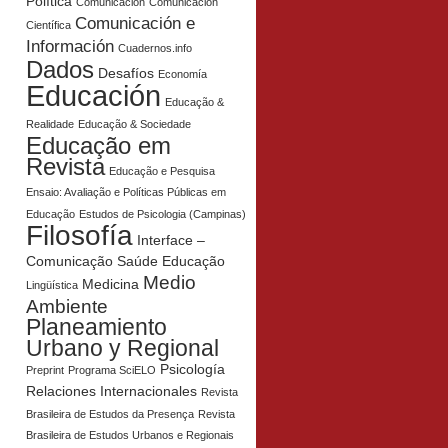
Política
Comunicación
Comunicación
Comunicación e
Científica
Información
Cuadernos.info
Dados
Desafíos
Economía
Educación
Educação &
Realidade
Educação & Sociedade
Educação em
Revista
Educação e Pesquisa
Ensaio: Avaliação e Políticas Públicas em
Educação
Estudos de Psicologia (Campinas)
Filosofía
Interface –
Comunicação Saúde Educação
Medio
Medicina
Lingüística
Ambiente
Planeamiento
Urbano y Regional
Psicología
Preprint
Programa SciELO
Relaciones Internacionales
Revista
Brasileira de Estudos da Presença
Revista
Brasileira de Estudos Urbanos e Regionais