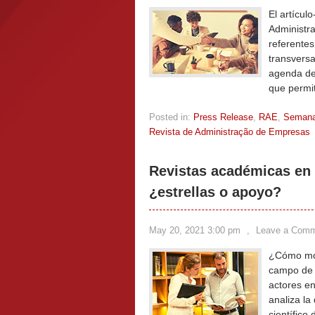
El artícul
Administra
referentes
transversa
agenda de 
que permit
Posted in:
Press Release
,
RAE
,
Seman
Revista de Administração de Empresas
Revistas académicas en e
¿estrellas o apoyo?
May 20, 2021 3:00 pm
,
Leave a Com
¿Cómo moni
campo de 
actores en
analiza la
científico 