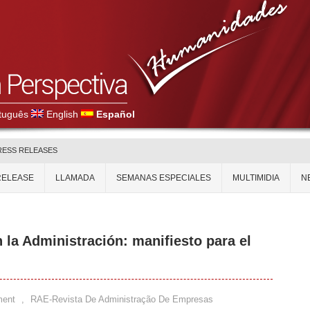
tuguês
English
Español
RESS RELEASES
RELEASE
LLAMADA
SEMANAS ESPECIALES
MULTIMIDIA
N
n la Administración: manifiesto para el
ment
,
RAE-Revista De Administração De Empresas