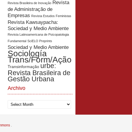
Revista
Revista Brasileira de Inovação
de Administração de
Empresas
Revista Estudos Feministas
Revista Kawsaypacha:
Sociedad y Medio Ambiente
Revista Latinoamericana de Psicopatologia
Fundamental
SciELO Preprints
Sociedad y Medio Ambiente
Sociología
Trans/Form/Ação
urbe:
Transinformação
Revista Brasileira de
Gestão Urbana
Archivo
Archivo
Commons
.