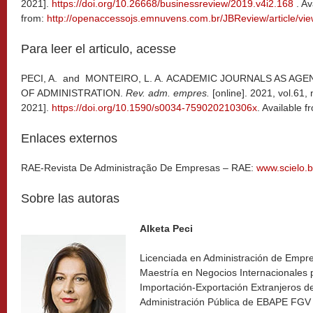
2021].
https://doi.org/10.26668/businessreview/2019.v4i2.168
. Av
from:
http://openaccessojs.emnuvens.com.br/JBReview/article/vi
Para leer el articulo, acesse
PECI, A. and MONTEIRO, L. A.
ACADEMIC JOURNALS AS AGENT
OF ADMINISTRATION.
Rev. adm. empres.
[online]. 2021, vol.61, 
2021].
https://doi.org/10.1590/s0034-759020210306x
. Available 
Enlaces externos
RAE-Revista De Administração De Empresas – RAE:
www.scielo.b
Sobre las autoras
Alketa Peci
Licenciada en Administración de Empre
Maestría en Negocios Internacionales
Importación-Exportación Extranjeros de
Administración Pública de EBAPE FGV 