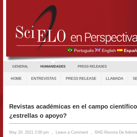
Português
English
Españ
GENERAL
HUMANIDADES
PRESS RELEASES
HOME
ENTREVISTAS
PRESS RELEASE
LLAMADA
S
Revistas académicas en el campo científico
¿estrellas o apoyo?
May 20, 2021 3:00 pm
,
Leave a Comment
,
RAE-Revista De Admin