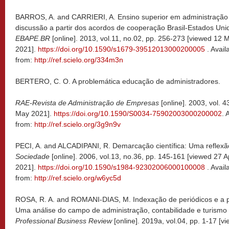
BARROS, A. and CARRIERI, A. Ensino superior em administração
discussão a partir dos acordos de cooperação Brasil-Estados Uni
EBAPE.BR
[online]. 2013, vol.11, no.02, pp. 256-273 [viewed 12 
2021].
https://doi.org/10.1590/s1679-39512013000200005
. Avail
from:
http://ref.scielo.org/334m3n
BERTERO, C. O. A problemática educação de administradores.
RAE-Revista de Administração de Empresas
[online]. 2003, vol. 
May 2021].
https://doi.org/10.1590/S0034-75902003000200002
. 
from:
http://ref.scielo.org/3g9n9v
PECI, A. and ALCADIPANI, R. Demarcação científica: Uma reflexão
Sociedade
[online]. 2006, vol.13, no.36, pp. 145-161 [viewed 27 Ap
2021].
https://doi.org/10.1590/s1984-92302006000100008
. Avail
from:
http://ref.scielo.org/w6yc5d
ROSA, R. A. and ROMANI-DIAS, M. Indexação de periódicos e a polí
Uma análise do campo de administração, contabilidade e turismo 
Professional Business Review
[online]. 2019a, vol.04, pp. 1-17 [vi