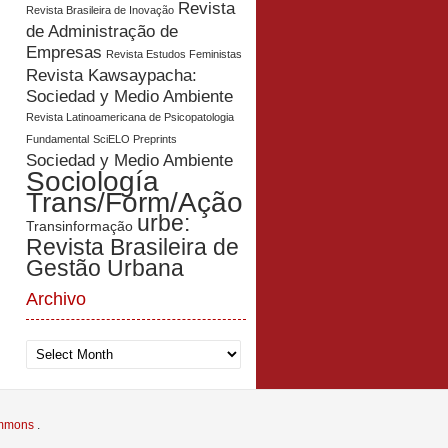
Revista
Revista Brasileira de Inovação
de Administração de
Empresas
Revista Estudos Feministas
Revista Kawsaypacha:
Sociedad y Medio Ambiente
Revista Latinoamericana de Psicopatologia
Fundamental
SciELO Preprints
Sociedad y Medio Ambiente
Sociología
Trans/Form/Ação
urbe:
Transinformação
Revista Brasileira de
Gestão Urbana
Archivo
Archivo
Commons
.