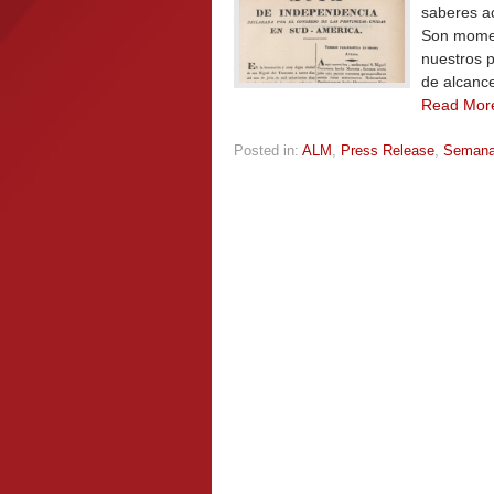
saberes ac
Son momen
nuestros 
de alcance
Read Mor
Posted in:
ALM
,
Press Release
,
Seman