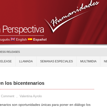
tuguês
English
Español
RESS RELEASES
RELEASE
LLAMADA
SEMANAS ESPECIALES
MULTIMIDIA
N
n los bicentenarios
a Comment
,
Valentina Ayrolo
enarios son oportunidades únicas para poner en diálogo los