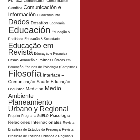
Política
Comunicación
Comunicación
Comunicación e
Científica
Información
Cuadernos.info
Dados
Desafíos
Economía
Educación
Educação &
Realidade
Educação & Sociedade
Educação em
Revista
Educação e Pesquisa
Ensaio: Avaliação e Políticas Públicas em
Educação
Estudos de Psicologia (Campinas)
Filosofía
Interface –
Comunicação Saúde Educação
Medio
Medicina
Lingüística
Ambiente
Planeamiento
Urbano y Regional
Psicología
Preprint
Programa SciELO
Relaciones Internacionales
Revista
Brasileira de Estudos da Presença
Revista
Brasileira de Estudos Urbanos e Regionais