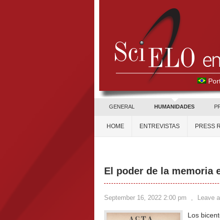
Por
GENERAL
HUMANIDADES
P
HOME
ENTREVISTAS
PRESS 
El poder de la memoria e
September 16, 2022 2:00 pm
,
Leave 
Los bicent