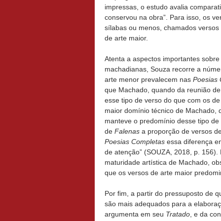
impressas, o estudo avalia comparat
conservou na obra”. Para isso, os v
sílabas ou menos, chamados versos d
de arte maior.
Atenta a aspectos importantes sobre 
machadianas, Souza recorre a númer
arte menor prevalecem nas
Poesias
que Machado, quando da reunião de s
esse tipo de verso do que com os d
maior domínio técnico de Machado, 
manteve o predomínio desse tipo d
de
Falenas
a proporção de versos de 
Poesias Completas
essa diferença en
de atenção” (SOUZA, 2018, p. 156).
maturidade artística de Machado, ob
que os versos de arte maior predom
Por fim, a partir do pressuposto de 
são mais adequados para a elaboraçã
argumenta em seu
Tratado
, e da co