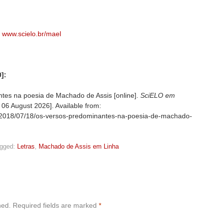
:
www.scielo.br/mael
]:
tes na poesia de Machado de Assis [online].
SciELO em
d
06 August 2026]. Available from:
og/2018/07/18/os-versos-predominantes-na-poesia-de-machado-
gged:
Letras
,
Machado de Assis em Linha
hed.
Required fields are marked
*