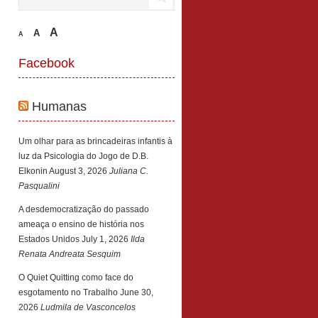
A
A
A
Facebook
Humanas
Um olhar para as brincadeiras infantis à
luz da Psicologia do Jogo de D.B.
Elkonin
August 3, 2026
Juliana C.
Pasqualini
A desdemocratização do passado
ameaça o ensino de história nos
Estados Unidos
July 1, 2026
Ilda
Renata Andreata Sesquim
O Quiet Quitting como face do
esgotamento no Trabalho
June 30,
2026
Ludmila de Vasconcelos