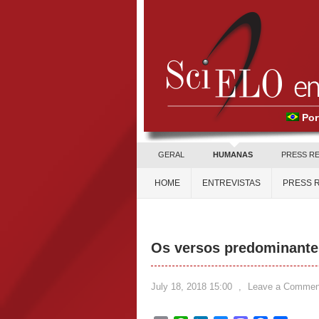
Por
GERAL
HUMANAS
PRESS R
HOME
ENTREVISTAS
PRESS 
Os versos predominante
July 18, 2018 15:00
,
Leave a Commen