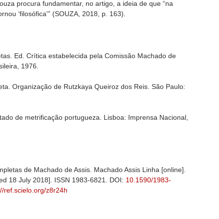
uza procura fundamentar, no artigo, a ideia de que “na
rnou ‘filosófica'” (SOUZA, 2018, p. 163).
as. Ed. Crítica estabelecida pela Comissão Machado de
sileira, 1976.
ta. Organização de Rutzkaya Queiroz dos Reis. São Paulo:
tado de metrificação portugueza. Lisboa: Imprensa Nacional,
pletas de Machado de Assis. Machado Assis Linha [online].
ewed 18 July 2018]. ISSN 1983-6821. DOI:
10.1590/1983-
://ref.scielo.org/z8r24h