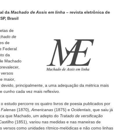
ial da
Machado de Assis em linha
– revista eletrônica de
P, Brasil
etas de
chado de
es de
e Federal
nto da
 de Machado
prevalecer,
 versos
e maior,
r devido, principalmente, a uma adequação da métrica mais
 cunho cada vez mais reflexivo.
 o estudo percorre os quatro livros de poesia publicados por
,
Falenas
(1870),
Americanas
(1875) e
Ocidentais
, que saiu já
aca que Machado, um adepto do
Tratado de versificação
 Castilho (1851), variou nas medidas e nas maneiras de
s versos como unidades rítmico-melódicas e não como linhas