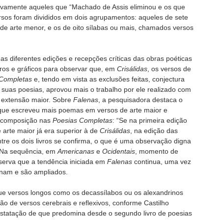
ivamente aqueles que “Machado de Assis eliminou e os que
ersos foram divididos em dois agrupamentos: aqueles de sete
e arte menor, e os de oito sílabas ou mais, chamados versos
as diferentes edições e recepções críticas das obras poéticas
os e gráficos para observar que, em
Crisálidas
, os versos de
 Completas
e, tendo em vista as exclusões feitas, conjectura
uas poesias, aprovou mais o trabalho por ele realizado com
e extensão maior. Sobre
Falenas
, a pesquisadora destaca o
que escreveu mais poemas em versos de arte maior e
e composição nas
Poesias Completas
: “Se na primeira edição
arte maior já era superior à de
Crisálidas
, na edição das
tre os dois livros se confirma, o que é uma observação digna
 Na sequência, em
Americanas
e
Ocidentais
, momento de
serva que a tendência iniciada em
Falenas
continua, uma vez
inam e são ampliados.
que versos longos como os decassílabos ou os alexandrinos
o de versos cerebrais e reflexivos, conforme Castilho
nstatação de que predomina desde o segundo livro de poesias