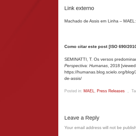
Link externo
Machado de Assis em Linha – MAEL
Como citar este post [ISO 690/2010
SEMINATTI, T. Os versos predominan
Perspectiva: Humanas
, 2018 [viewe
https://humanas.blog.scielo.org/bl
de-assis/
Posted in:
MAEL
,
Press Releases
,
Ta
Leave a Reply
Your email address will not be publis