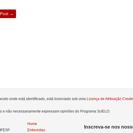
 Post
→
xceto onde está identificado, está licenciado sob uma
Licença de Atribuição Crea
res e não necessariamente expressam opiniões do Programa SciELO.
Home
Inscreva-se nos nosso
NIFESP
Entrevistas