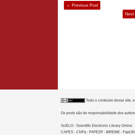
←
Previous Post
Next
Todo o conteúdo desse site, e
Os posts são de responsabilidade dos auto
SciELO - Scientific Electronic Library Online
CAPES - CNPq - FAPESP - BIREME - FapU