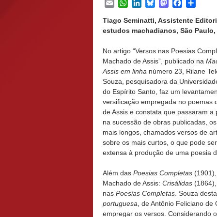
Email
WhatsApp
LinkedIn
Bluesky
Mastodon
Facebook
Share
Tiago Seminatti, Assistente Editor
estudos machadianos, São Paulo, S
No artigo “Versos nas Poesias Compl
Machado de Assis”, publicado na
Ma
Assis em linha
número 23, Rilane Tel
Souza, pesquisadora da Universidad
do Espírito Santo, faz um levantame
versificação empregada no poemas
de Assis e constata que passaram a 
na sucessão de obras publicadas, os
mais longos, chamados versos de art
sobre os mais curtos, o que pode se
extensa à produção de uma poesia de
Além das
Poesias Completas
(1901),
Machado de Assis:
Crisálidas
(1864)
nas
Poesias Completas
. Souza dest
portuguesa
, de Antônio Feliciano de
empregar os versos. Considerando o