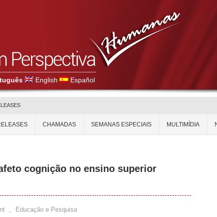
tuguês
English
Español
ELEASES
RELEASES
CHAMADAS
SEMANAS ESPECIAIS
MULTIMÍDIA
afeto cognição no ensino superior
nt
,
Educação e Pesquisa