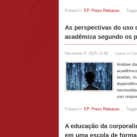
Posted in:
EP
,
Press Releases
,
Tagge
As perspectivas do uso d
acadêmica segundo os 
December 5, 2025 15:00
,
Leave a Co
Análise d
acadêmica
tarefas, m
dependênc
necessidad
uso respo
Posted in:
EP
,
Press Releases
,
Tagge
A educação da corporali
em uma escola de form