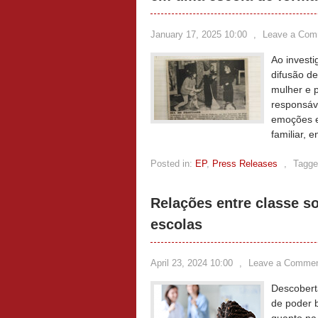
January 17, 2025 10:00
,
Leave a Com
Ao investi
difusão d
mulher e 
responsáve
emoções e
familiar, 
Posted in:
EP
,
Press Releases
,
Tagge
Relações entre classe so
escolas
April 23, 2024 10:00
,
Leave a Comme
Descobert
de poder 