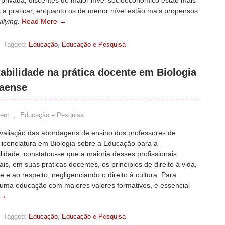
 privada, discentes de maior nível socioeconômico estão mais
 a praticar, enquanto os de menor nível estão mais propensos
llying
.
Read More →
,
Tagged:
Educação
,
Educação e Pesquisa
abilidade na prática docente em Biologia
raense
ent
,
Educação e Pesquisa
aliação das abordagens de ensino dos professores de
licenciatura em Biologia sobre a Educação para a
lidade, constatou-se que a maioria desses profissionais
ais, em suas práticas docentes, os princípios de direito à vida,
e e ao respeito, negligenciando o direito à cultura. Para
uma educação com maiores valores formativos, é essencial
 →
,
Tagged:
Educação
,
Educação e Pesquisa