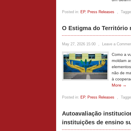
Posted in:
EP
,
Press Releases
,
Tagge
O Estigma do Território 
May 27, 2026 15:00
,
Leave a Commen
Como a vul
moldam as
elementos
não de ma
à coopera
More →
Posted in:
EP
,
Press Releases
,
Tagge
Autoavaliação institucio
instituições de ensino s