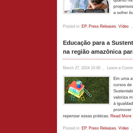
quanto na
propensos
a sofrer
bu
Posted in:
EP
,
Press Releases
,
Vídeo
Educação para a Sustent
na região amazônica pa
March 27, 2024 10:00
,
Leave a Comm
Em uma av
cursos de 
Sustentabi
valoriza m
à igualdad
promover 
repensar essas práticas.
Read More
Posted in:
EP
,
Press Releases
,
Vídeo