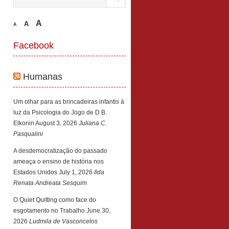
A
A
A
Facebook
Humanas
Um olhar para as brincadeiras infantis à
luz da Psicologia do Jogo de D.B.
Elkonin
August 3, 2026
Juliana C.
Pasqualini
A desdemocratização do passado
ameaça o ensino de história nos
Estados Unidos
July 1, 2026
Ilda
Renata Andreata Sesquim
O Quiet Quitting como face do
esgotamento no Trabalho
June 30,
2026
Ludmila de Vasconcelos