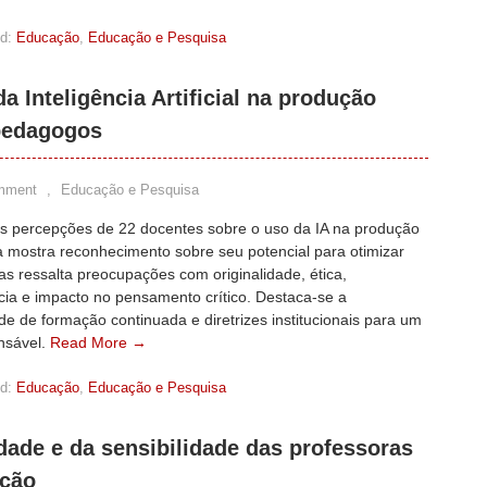
d:
Educação
,
Educação e Pesquisa
a Inteligência Artificial na produção
pedagogos
mment
,
Educação e Pesquisa
as percepções de 22 docentes sobre o uso da IA na produção
 mostra reconhecimento sobre seu potencial para otimizar
as ressalta preocupações com originalidade, ética,
ia e impacto no pensamento crítico. Destaca-se a
e de formação continuada e diretrizes institucionais para um
nsável.
Read More →
d:
Educação
,
Educação e Pesquisa
dade e da sensibilidade das professoras
ação