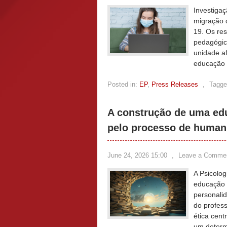
Investiga
migração 
19. Os re
pedagógico
unidade a
educação 
Posted in:
EP
,
Press Releases
,
Tagge
A construção de uma edu
pelo processo de human
June 24, 2026 15:00
,
Leave a Comme
A Psicolo
educação 
personali
do profes
ética cen
um determ