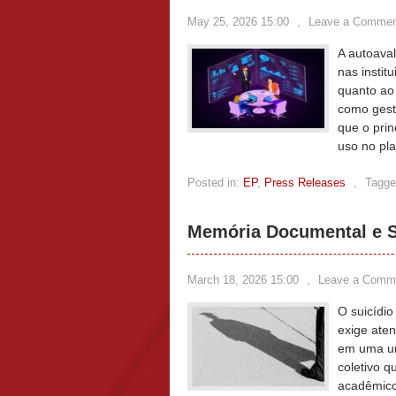
May 25, 2026 15:00
,
Leave a Commen
A autoaval
nas instit
quanto ao 
como gesto
que o pri
uso no pl
Posted in:
EP
,
Press Releases
,
Tagge
Memória Documental e S
March 18, 2026 15:00
,
Leave a Comm
O suicídio
exige aten
em uma uni
coletivo q
acadêmic