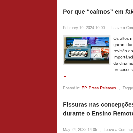
Por que “caímos” em
fa
February 19, 2024 10:00
,
Leave a Co
Os altos n
garantidor
revisão d
importânc
da dinâmi
processos
→
Posted in:
EP
,
Press Releases
,
Tagge
Fissuras nas concepções
durante o Ensino Remot
May 24, 2023 14:05
,
Leave a Commen