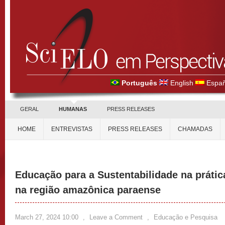
Português
English
Españ
GERAL
HUMANAS
PRESS RELEASES
HOME
ENTREVISTAS
PRESS RELEASES
CHAMADAS
Educação para a Sustentabilidade na prátic
na região amazônica paraense
March 27, 2024 10:00
,
Leave a Comment
,
Educação e Pesquisa