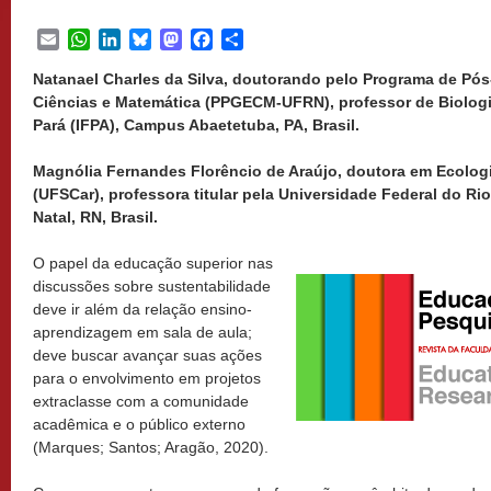
Email
WhatsApp
LinkedIn
Bluesky
Mastodon
Facebook
Share
Natanael Charles da Silva, doutorando pelo Programa de Pó
Ciências e Matemática (PPGECM-UFRN), professor de Biologia
Pará (IFPA), Campus Abaetetuba, PA, Brasil.
Magnólia Fernandes Florêncio de Araújo, doutora em Ecolog
(UFSCar), professora titular pela Universidade Federal do Ri
Natal, RN, Brasil.
O papel da educação superior nas
discussões sobre sustentabilidade
deve ir além da relação ensino-
aprendizagem em sala de aula;
deve buscar avançar suas ações
para o envolvimento em projetos
extraclasse com a comunidade
acadêmica e o público externo
(Marques; Santos; Aragão, 2020).