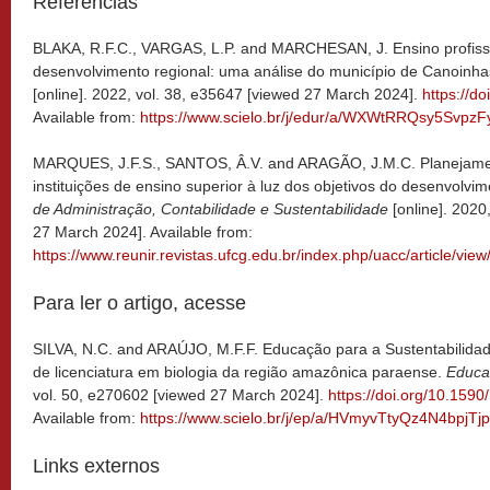
Referências
BLAKA, R.F.C., VARGAS, L.P. and MARCHESAN, J. Ensino profiss
desenvolvimento regional: uma análise do município de Canoinh
[online]. 2022, vol. 38, e35647 [viewed 27 March 2024].
https://d
Available from:
https://www.scielo.br/j/edur/a/WXWtRRQsy5Svpz
MARQUES, J.F.S., SANTOS, Â.V. and ARAGÃO, J.M.C. Planejamen
instituições de ensino superior à luz dos objetivos do desenvolvi
de Administração, Contabilidade e Sustentabilidade
[online]. 2020,
27 March 2024]. Available from:
https://www.reunir.revistas.ufcg.edu.br/index.php/uacc/article/vie
Para ler o artigo, acesse
SILVA, N.C. and ARAÚJO, M.F.F. Educação para a Sustentabilidad
de licenciatura em biologia da região amazônica paraense.
Educa
vol. 50, e270602 [viewed 27 March 2024].
https://doi.org/10.15
Available from:
https://www.scielo.br/j/ep/a/HVmyvTtyQz4N4bpjTj
Links externos