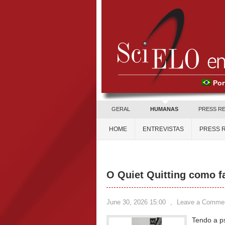
Por
GERAL
HUMANAS
PRESS R
HOME
ENTREVISTAS
PRESS 
O Quiet Quitting como f
June 30, 2026 15:00
,
Leave a Comme
Tendo a ps