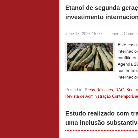
Etanol de segunda geraçã
investimento internacion
June 18, 2026 15:00
,
Leave a Comme
Este caso
internacio
conflito e
Agenda 20
sustentabi
internaci
Posted in:
Press Releases
,
RAC
,
Sema
Revista de Administração Contemporân
Estudo realizado com tr
uma inclusão substantiv