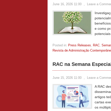
June 16, 2026 11:00
,
Leave a Comme
Investigaç
potencialm
benefícios
e como pra
potenciais
Posted in:
Press Releases
,
RAC
,
Sema
Revista de Administração Contemporân
RAC na Semana Especial
June 15, 2026 11:00
,
Leave a Comme
A RAC des
dissemina
artigos te
cartas exe
os múltipl