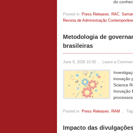
do conhec
Posted in:
Press Releases
,
RAC
,
Sema
Revista de Administração Contemporân
Metodologia de governa
brasileiras
June 9, 2026 15:00
,
Leave a Commen
Investiga
inovação 
Science R
Inovação B
processos
Posted in:
Press Releases
,
RAM
,
Tag
Impacto das divulgações