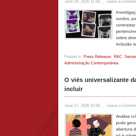
June 18, 2026 11:00
,
Leave a Comme
Investigaç
surdos, po
contrastar
pertencime
sobre div
inclusão s
Posted in:
Press Releases
,
RAC
,
Sema
Administração Contemporânea
O viés universalizante d
incluir
June 17, 2026 15:00
,
Leave a Comme
Análise cr
pode gerar
abertura d
só é viáve