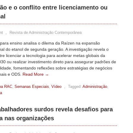
o e o conflito entre licenciamento ou
al
nt
,
Revista de Administração Contemporânea
 para ensino analisa o dilema da Raízen na expansão
nal do etanol de segunda geração. A investigação revela o
ntre licenciar a tecnologia para acelerar metas globais da
30 ou realizar investimento direto para assegurar padrões de
lidade, fomentando reflexões sobre estratégias de negócios
onais e ODS.
Read More →
na RAC
,
Semanas Especiais
,
Vídeo
,
Tagged:
Administração
,
ea
abalhadores surdos revela desafios para
a nas organizações