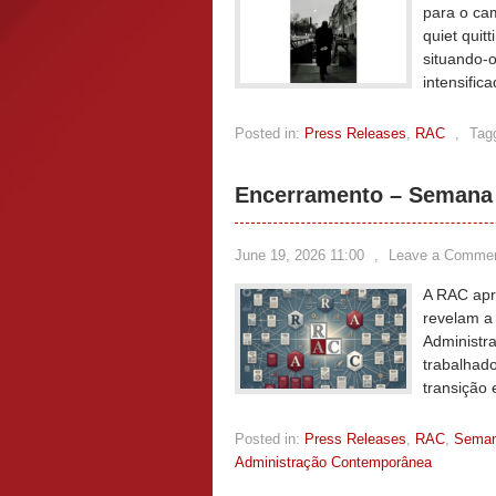
para o ca
quiet quit
situando-o
intensifi
Posted in:
Press Releases
,
RAC
,
Tag
Encerramento – Semana 
June 19, 2026 11:00
,
Leave a Comme
A RAC apr
revelam a
Administra
trabalhado
transição 
Posted in:
Press Releases
,
RAC
,
Sema
Administração Contemporânea