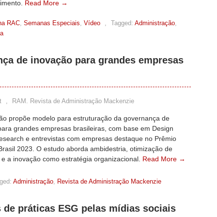
imento.
Read More →
na RAC
,
Semanas Especiais
,
Vídeo
,
Tagged:
Administração
,
ea
nça de inovação para grandes empresas
t
,
RAM. Revista de Administração Mackenzie
ção propõe modelo para estruturação da governança de
para grandes empresas brasileiras, com base em Design
esearch e entrevistas com empresas destaque no Prêmio
rasil 2023. O estudo aborda ambidestria, otimização de
 e a inovação como estratégia organizacional.
Read More →
ged:
Administração
,
Revista de Administração Mackenzie
 de práticas ESG pelas mídias sociais