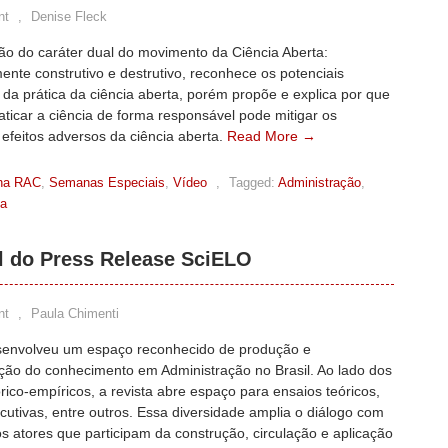
nt
,
Denise Fleck
ão do caráter dual do movimento da Ciência Aberta:
ente construtivo e destrutivo, reconhece os potenciais
 da prática da ciência aberta, porém propõe e explica por que
ticar a ciência de forma responsável pode mitigar os
 efeitos adversos da ciência aberta.
Read More →
na RAC
,
Semanas Especiais
,
Vídeo
,
Tagged:
Administração
,
ea
 do Press Release SciELO
nt
,
Paula Chimenti
envolveu um espaço reconhecido de produção e
ção do conhecimento em Administração no Brasil. Ao lado dos
órico-empíricos, a revista abre espaço para ensaios teóricos,
cutivas, entre outros. Essa diversidade amplia o diálogo com
os atores que participam da construção, circulação e aplicação