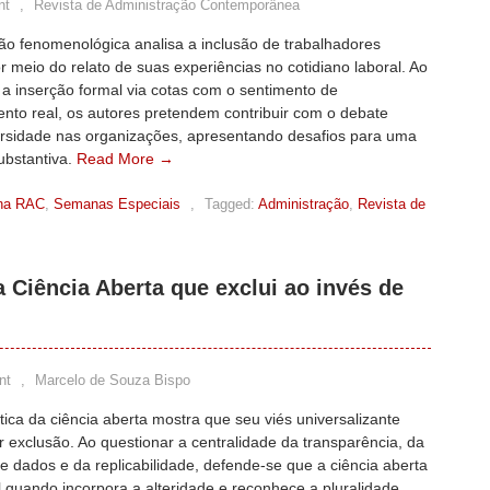
nt
,
Revista de Administração Contemporânea
ão fenomenológica analisa a inclusão de trabalhadores
r meio do relato de suas experiências no cotidiano laboral. Ao
 a inserção formal via cotas com o sentimento de
nto real, os autores pretendem contribuir com o debate
ersidade nas organizações, apresentando desafios para uma
ubstantiva.
Read More →
na RAC
,
Semanas Especiais
,
Tagged:
Administração
,
Revista de
a Ciência Aberta que exclui ao invés de
nt
,
Marcelo de Souza Bispo
ítica da ciência aberta mostra que seu viés universalizante
 exclusão. Ao questionar a centralidade da transparência, da
e dados e da replicabilidade, defende-se que a ciência aberta
l quando incorpora a alteridade e reconhece a pluralidade