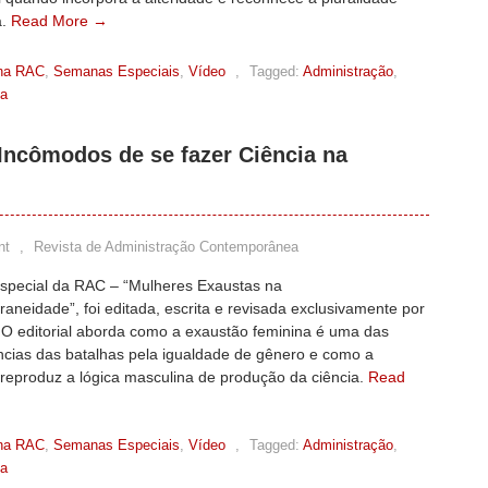
a.
Read More →
na RAC
,
Semanas Especiais
,
Vídeo
,
Tagged:
Administração
,
ea
Incômodos de se fazer Ciência na
nt
,
Revista de Administração Contemporânea
especial da RAC – “Mulheres Exaustas na
neidade”, foi editada, escrita e revisada exclusivamente por
 O editorial aborda como a exaustão feminina é uma das
cias das batalhas pela igualdade de gênero e como a
reproduz a lógica masculina de produção da ciência.
Read
na RAC
,
Semanas Especiais
,
Vídeo
,
Tagged:
Administração
,
ea