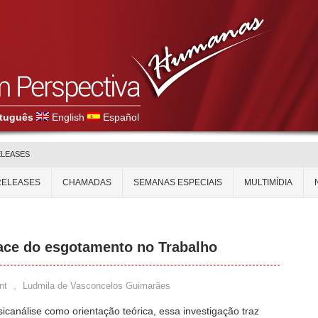
tuguês
English
Español
ELEASES
RELEASES
CHAMADAS
SEMANAS ESPECIAIS
MULTIMÍDIA
ace do esgotamento no Trabalho
nt
,
Ludmila de Vasconcelos Guimarães
icanálise como orientação teórica, essa investigação traz