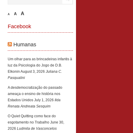
A
A
A
Facebook
Humanas
Um olhar para as brincadeiras infantis à
luz da Psicologia do Jogo de D.B.
Elkonin
August 3, 2026
Juliana C.
Pasqualini
A desdemocratização do passado
ameaça o ensino de história nos
Estados Unidos
July 1, 2026
Ilda
Renata Andreata Sesquim
O Quiet Quitting como face do
esgotamento no Trabalho
June 30,
2026
Ludmila de Vasconcelos