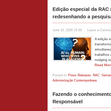
Edição especial da RAC m
redesenhando a pesquis
June 16, 2026 15:00
,
Leave a Comme
A edição e
transform
simultane
trabalhos 
nudging su
Read Mor
Posted in:
Press Releases
,
RAC
,
Sema
Administração Contemporânea
Fazendo o conhecimento 
Responsável