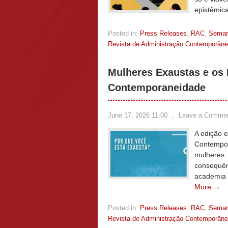
epistêmic
Posted in:
Press Releases
,
RAC
,
Sema
Revista de Administração Contemporân
Mulheres Exaustas e os 
Contemporaneidade
June 17, 2026 11:00
,
Leave a Comme
A edição 
Contempora
mulheres.
consequên
academia 
More →
Posted in:
Press Releases
,
RAC
,
Sema
Revista de Administração Contemporân