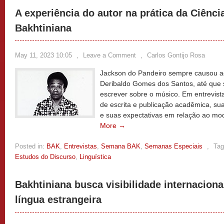
A experiência do autor na prática da Ciênci
Bakhtiniana
May 11, 2023 10:05
,
Leave a Comment
,
Carlos Gontijo Rosa
Jackson do Pandeiro sempre causou ad
Deribaldo Gomes dos Santos, até que 
escrever sobre o músico. Em entrevista
de escrita e publicação acadêmica, sua
e suas expectativas em relação ao mod
More →
Posted in:
BAK
,
Entrevistas
,
Semana BAK
,
Semanas Especiais
,
Tag
Estudos do Discurso
,
Linguística
Bakhtiniana busca visibilidade internacion
língua estrangeira