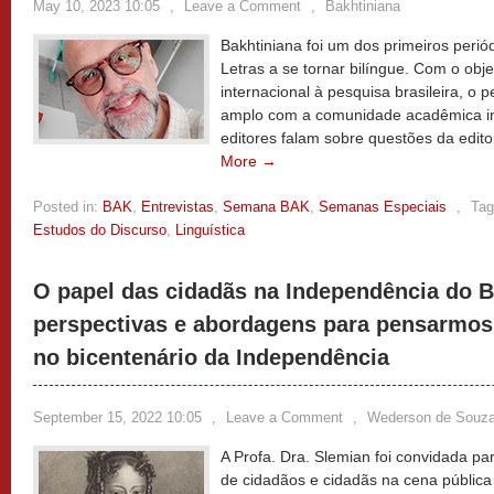
May 10, 2023 10:05
,
Leave a Comment
,
Bakhtiniana
Bakhtiniana foi um dos primeiros periód
Letras a se tornar bilíngue. Com o obje
internacional à pesquisa brasileira, o 
amplo com a comunidade acadêmica int
editores falam sobre questões da edito
More →
Posted in:
BAK
,
Entrevistas
,
Semana BAK
,
Semanas Especiais
,
Tag
Estudos do Discurso
,
Linguística
O papel das cidadãs na Independência do B
perspectivas e abordagens para pensarmos
no bicentenário da Independência
September 15, 2022 10:05
,
Leave a Comment
,
Wederson de Souz
A Profa. Dra. Slemian foi convidada pa
de cidadãos e cidadãs na cena pública