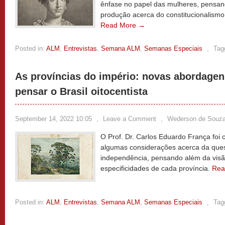
ênfase no papel das mulheres, pensa
produção acerca do constitucionalismo
Read More →
Posted in:
ALM
,
Entrevistas
,
Semana ALM
,
Semanas Especiais
,
Tag
As províncias do império: novas abordagen
pensar o Brasil oitocentista
September 14, 2022 10:05
,
Leave a Comment
,
Wederson de Souz
O Prof. Dr. Carlos Eduardo França foi
algumas considerações acerca da quest
independência, pensando além da visã
especificidades de cada província.
Rea
Posted in:
ALM
,
Entrevistas
,
Semana ALM
,
Semanas Especiais
,
Tag