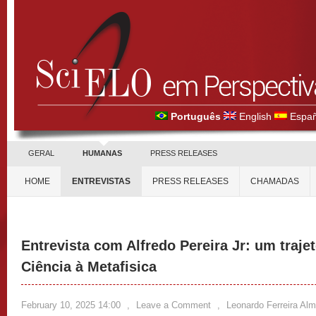
Português
English
Españ
GERAL
HUMANAS
PRESS RELEASES
HOME
ENTREVISTAS
PRESS RELEASES
CHAMADAS
Entrevista com Alfredo Pereira Jr: um trajet
Ciência à Metafisica
February 10, 2025 14:00
,
Leave a Comment
,
Leonardo Ferreira Al