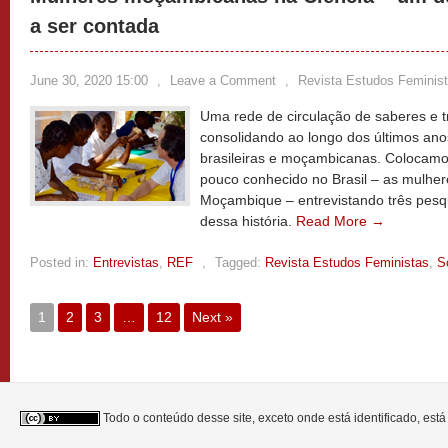
a ser contada
June 30, 2020 15:00
,
Leave a Comment
,
Revista Estudos Feminis
Uma rede de circulação de saberes e t
consolidando ao longo dos últimos ano
brasileiras e moçambicanas. Colocam
pouco conhecido no Brasil – as mulhe
Moçambique – entrevistando três pes
dessa história.
Read More →
Posted in:
Entrevistas
,
REF
,
Tagged:
Revista Estudos Feministas
,
S
1
2
3
…
12
Next »
Todo o conteúdo desse site, exceto onde está identificado, est