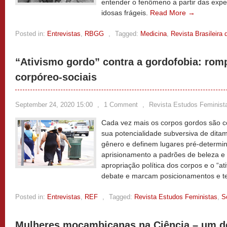
entender o fenômeno a partir das expe
idosas frágeis.
Read More →
Posted in:
Entrevistas
,
RBGG
,
Tagged:
Medicina
,
Revista Brasileira 
“Ativismo gordo” contra a gordofobia: ro
corpóreo-sociais
September 24, 2020 15:00
,
1 Comment
,
Revista Estudos Feminist
Cada vez mais os corpos gordos são 
sua potencialidade subversiva de dita
gênero e definem lugares pré-determi
aprisionamento a padrões de beleza e 
apropriação política dos corpos e o “a
debate e marcam posicionamentos e t
Posted in:
Entrevistas
,
REF
,
Tagged:
Revista Estudos Feministas
,
S
Mulheres moçambicanas na Ciência – um de