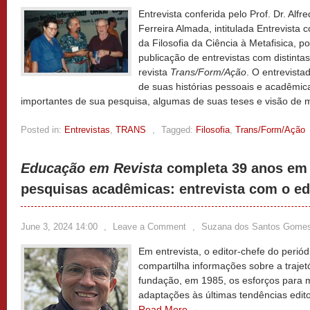
Entrevista conferida pelo Prof. Dr. Alfr
Ferreira Almada, intitulada Entrevista c
da Filosofia da Ciência à Metafisica, 
publicação de entrevistas com distintas/
revista
Trans/Form/Ação
. O entrevist
de suas histórias pessoais e acadêmic
importantes de sua pesquisa, algumas de suas teses e visão de
Posted in:
Entrevistas
,
TRANS
,
Tagged:
Filosofia
,
Trans/Form/Ação
Educação em Revista
completa 39 anos em 
pesquisas acadêmicas: entrevista com o ed
June 3, 2024 14:00
,
Leave a Comment
,
Suzana dos Santos Gome
Em entrevista, o editor-chefe do perió
compartilha informações sobre a trajet
fundação, em 1985, os esforços para ma
adaptações às últimas tendências editor
Read More →