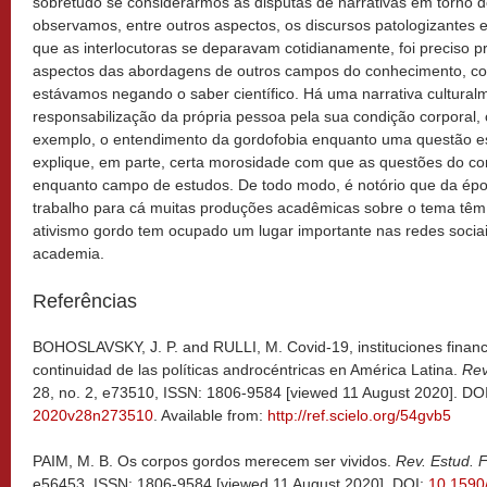
sobretudo se considerarmos as disputas de narrativas em torno 
observamos, entre outros aspectos, os discursos patologizantes
que as interlocutoras se deparavam cotidianamente, foi preciso 
aspectos das abordagens de outros campos do conhecimento, co
estávamos negando o saber científico. Há uma narrativa cultural
responsabilização da própria pessoa pela sua condição corporal, o 
exemplo, o entendimento da gordofobia enquanto uma questão estr
explique, em parte, certa morosidade com que as questões do cor
enquanto campo de estudos. De todo modo, é notório que da ép
trabalho para cá muitas produções acadêmicas sobre o tema têm
ativismo gordo tem ocupado um lugar importante nas redes socia
academia.
Referências
BOHOSLAVSKY, J. P. and RULLI, M. Covid-19, instituciones financi
continuidad de las políticas androcéntricas en América Latina.
Rev
28, no. 2, e73510, ISSN: 1806-9584 [viewed 11 August 2020]. DO
2020v28n273510
. Available from:
http://ref.scielo.org/54gvb5
PAIM, M. B. Os corpos gordos merecem ser vividos.
Rev. Estud. 
e56453, ISSN: 1806-9584 [viewed 11 August 2020]. DOI:
10.1590