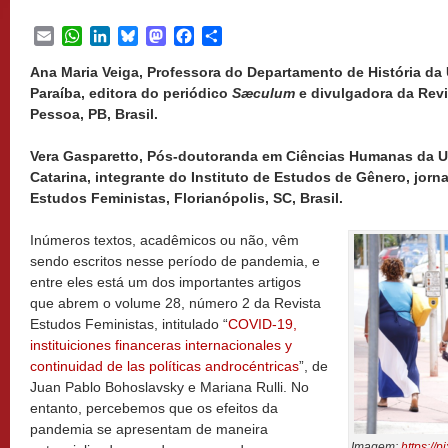
Email
WhatsApp
LinkedIn
Bluesky
Mastodon
Facebook
Share
Ana Maria Veiga, Professora do Departamento de História da
Paraíba, editora do periódico
Sæculum
e divulgadora da Revi
Pessoa, PB, Brasil.
Vera Gasparetto, Pós-doutoranda em Ciências Humanas da U
Catarina, integrante do Instituto de Estudos de Gênero, jorna
Estudos Feministas, Florianópolis, SC, Brasil.
Inúmeros textos, acadêmicos ou não, vêm
sendo escritos nesse período de pandemia, e
entre eles está um dos importantes artigos
que abrem o volume 28, número 2 da Revista
Estudos Feministas, intitulado “
COVID-19,
instituiciones financeras internacionales y
continuidad de las políticas androcéntricas
”, de
Juan Pablo Bohoslavsky e Mariana Rulli. No
entanto, percebemos que os efeitos da
pandemia se apresentam de maneira
Imagem:
https://