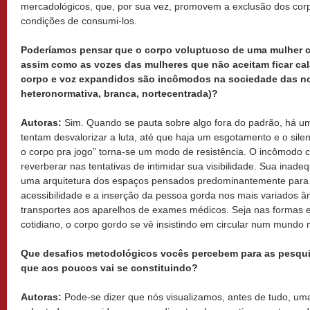
mercadológicos, que, por sua vez, promovem a exclusão dos cor
condições de consumi-los.
Poderíamos pensar que o corpo voluptuoso de uma mulher 
assim como as vozes das mulheres que não aceitam ficar ca
corpo e voz expandidos são incômodos na sociedade das nor
heteronormativa, branca, nortecentrada)
?
Autoras:
Sim. Quando se pauta sobre algo fora do padrão, há u
tentam desvalorizar a luta, até que haja um esgotamento e o sile
o corpo pra jogo” torna-se um modo de resistência. O incômodo 
reverberar nas tentativas de intimidar sua visibilidade. Sua inad
uma arquitetura dos espaços pensados predominantemente para co
acessibilidade e a inserção da pessoa gorda nos mais variados â
transportes aos aparelhos de exames médicos. Seja nas formas e
cotidiano, o corpo gordo se vê insistindo em circular num mundo
Que desafios metodológicos vocês percebem para as pesqu
que aos poucos vai se constituindo?
Autoras:
Pode-se dizer que nós visualizamos, antes de tudo, uma