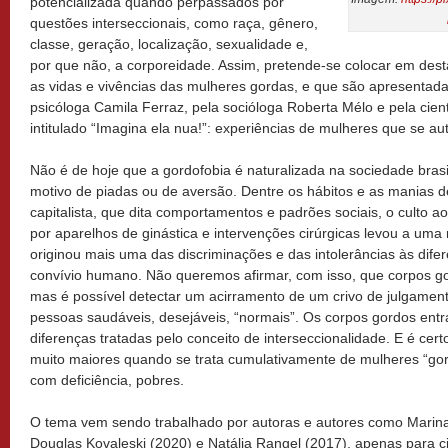
potencializada quando perpassados por
questões interseccionais, como raça, gênero,
classe, geração, localização, sexualidade e,
por que não, a corporeidade. Assim, pretende-se colocar em des
as vidas e vivências das mulheres gordas, e que são apresentadas
psicóloga Camila Ferraz, pela socióloga Roberta Mélo e pela cient
intitulado “Imagina ela nua!”: experiências de mulheres que se a
Não é de hoje que a gordofobia é naturalizada na sociedade bras
motivo de piadas ou de aversão. Dentre os hábitos e as manias 
capitalista, que dita comportamentos e padrões sociais, o culto
por aparelhos de ginástica e intervenções cirúrgicas levou a um
originou mais uma das discriminações e das intolerâncias às dif
convívio humano. Não queremos afirmar, com isso, que corpos g
mas é possível detectar um acirramento de um crivo de julgamen
pessoas saudáveis, desejáveis, “normais”. Os corpos gordos entra
diferenças tratadas pelo conceito de interseccionalidade. E é cer
muito maiores quando se trata cumulativamente de mulheres “gord
com deficiência, pobres.
O tema vem sendo trabalhado por autoras e autores como Marina
Douglas Kovaleski (2020) e Natália Rangel (2017), apenas para c