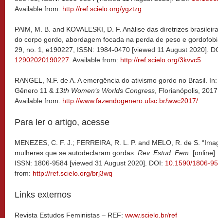
Available from:
http://ref.scielo.org/ygztzg
PAIM, M. B. and KOVALESKI, D. F. Análise das diretrizes brasilei
do corpo gordo, abordagem focada na perda de peso e gordofob
29, no. 1, e190227, ISSN: 1984-0470 [viewed 11 August 2020]. D
12902020190227
. Available from:
http://ref.scielo.org/3kvvc5
RANGEL, N.F. de A. A emergência do ativismo gordo no Brasil. In
Gênero 11 &
13th Women’s Worlds Congress
, Florianópolis, 201
Available from:
http://www.fazendogenero.ufsc.br/wwc2017/
Para ler o artigo, acesse
MENEZES, C. F. J.; FERREIRA, R. L. P. and MELO, R. de S. “Imagi
mulheres que se autodeclaram gordas.
Rev. Estud. Fem
. [online]
ISSN: 1806-9584 [viewed 31 August 2020]. DOI:
10.1590/1806-9
from:
http://ref.scielo.org/brj3wq
Links externos
Revista Estudos Feministas – REF:
www.scielo.br/ref