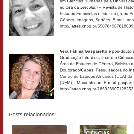
em Ciências Humanas pela Universidad
editora da
Sæculum
– Revista de Histór
Estudos Feministas e líder do grupo Pr
Gênero, Imagens, Sertões. E-mail: an
http://lattes.cnpq.br/550784987818699
Vera Fátima Gasparetto
é pós-doutor
Graduação Interdisciplinar em Ciênc
Área de Estudos de Gênero, Bolsista 
Doutorado/Capes, Pesquisadora do Ins
Centro de Estudos Africanos (CEA) da
(UEM) – Moçambique. E-mail: gaspare
http://lattes.cnpq.br/186923907128252
Posts relacionados: