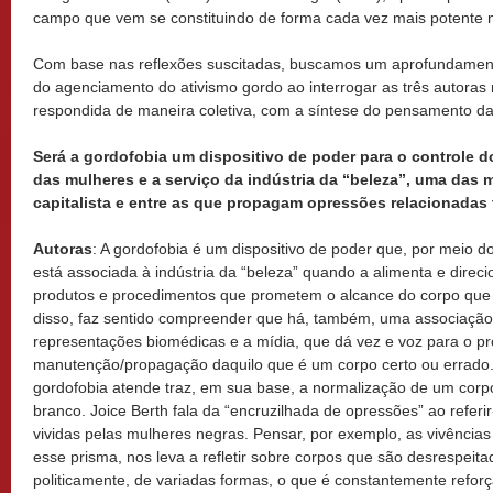
campo que vem se constituindo de forma cada vez mais potente n
Com base nas reflexões suscitadas, buscamos um aprofundament
do agenciamento do ativismo gordo ao interrogar as três autoras 
respondida de maneira coletiva, com a síntese do pensamento da
Será a gordofobia um dispositivo de poder para o controle d
das mulheres e a serviço da indústria da “beleza”, uma das
capitalista e entre as que propagam opressões relacionadas
Autoras
: A gordofobia é um dispositivo de poder que, por meio 
está associada à indústria da “beleza” quando a alimenta e direc
produtos e procedimentos que prometem o alcance do corpo que 
disso, faz sentido compreender que há, também, uma associação e
representações biomédicas e a mídia, que dá vez e voz para o p
manutenção/propagação daquilo que é um corpo certo ou errado.
gordofobia atende traz, em sua base, a normalização de um co
branco. Joice Berth fala da “encruzilhada de opressões” ao refer
vividas pelas mulheres negras. Pensar, por exemplo, as vivência
esse prisma, nos leva a refletir sobre corpos que são desrespeitado
politicamente, de variadas formas, o que é constantemente refor