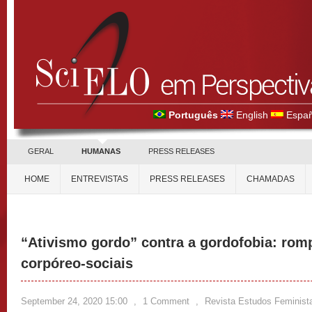
Português
English
Españ
GERAL
HUMANAS
PRESS RELEASES
HOME
ENTREVISTAS
PRESS RELEASES
CHAMADAS
“Ativismo gordo” contra a gordofobia: ro
corpóreo-sociais
September 24, 2020 15:00
,
1 Comment
,
Revista Estudos Feminist