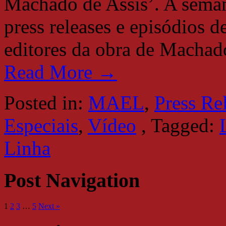
Machado de Assis’. A seman
press releases e episódios 
editores da obra de Machad
Read More →
Posted in:
MAEL
,
Press Re
Especiais
,
Vídeo
,
Tagged:
Linha
Post Navigation
1
2
3
…
5
Next »