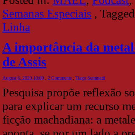
Semanas Especiais
,
Tagged
Linha
A importância da metal
de Assis
August 6, 2020 10:00
,
2 Comments
,
Tiago Seminatti
Pesquisa propõe reflexão so
para explicar um recurso me
ficção machadiana: a metal
aponta, se por um lado a pre