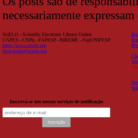
Os posts são de responsabil
necessariamente expressam
SciELO - Scientific Electronic Library Online
Ho
CAPES - CNPq - FAPESP - BIREME - FapUNIFESP
Ent
https://www.scielo.org
Pre
blog.scielo@scielo.org
Ch
Sem
Mul
New
So
Inscreva-se nos nossos serviços de notificação