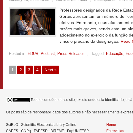
Professores designados da Rede Esta
Gerais apresentam um número de lice
efetivos. Entretanto, seus afastament
razões mais graves, sendo este um ale
adoecimento no exercício da função de 
vínculo precário da designação.
Read 
Posted in:
EDUR
,
Podcast
,
Press Releases
,
Tagged:
Educação
,
Edu
1
2
3
4
Next »
Todo o conteúdo desse site, exceto onde está identificado, est
Os posts são de responsabilidade dos autores e não necessariamente expre
SciELO - Scientific Electronic Library Online
Home
CAPES - CNPq - FAPESP - BIREME - FapUNIFESP
Entrevistas