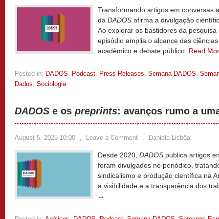
Transformando artigos em conversas ac
da
DADOS
afirma a divulgação científic
Ao explorar os bastidores da pesquisa 
episódio amplia o alcance das ciências
acadêmico e debate público.
Read Mo
Posted in:
DADOS
,
Podcast
,
Press Releases
,
Semana DADOS
,
Seman
Dados
,
Sociologia
DADOS
e os
preprints
: avanços rumo a uma
August 5, 2025 10:00
,
Leave a Comment
,
Daniela Lisbôa
Desde 2020,
DADOS
publica artigos 
foram divulgados no periódico, tratan
sindicalismo e produção científica na Am
a visibilidade e a transparência dos t
→
Posted in:
Análises
,
DADOS
,
Podcast
,
Semana DADOS
,
Semanas Espe