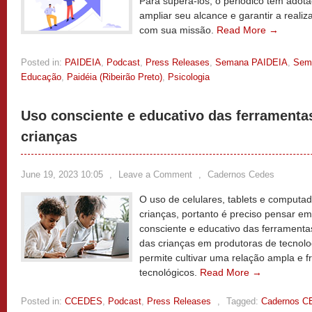
Para superá-los, o periódico tem adot
ampliar seu alcance e garantir a reali
com sua missão.
Read More →
Posted in:
PAIDEIA
,
Podcast
,
Press Releases
,
Semana PAIDEIA
,
Sem
Educação
,
Paidéia (Ribeirão Preto)
,
Psicologia
Uso consciente e educativo das ferramentas
crianças
June 19, 2023 10:05
,
Leave a Comment
,
Cadernos Cedes
O uso de celulares, tablets e computa
crianças, portanto é preciso pensar e
consciente e educativo das ferramentas
das crianças em produtoras de tecnol
permite cultivar uma relação ampla e fr
tecnológicos.
Read More →
Posted in:
CCEDES
,
Podcast
,
Press Releases
,
Tagged:
Cadernos 