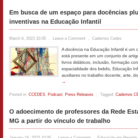
Em busca de um espaço para docências plur
inventivas na Educação Infantil
March 6, 2023 10:05
,
Leave a Comment
,
Cadernos Cedes
A docência na Educação Infantil é um 
está presente em um conjunto de artig
livros didáticos, inclusão, formação co
espacialidade dos bebês, Educação Inf
auxiliares no trabalho docente, arte, d
→
Posted in:
CCEDES
,
Podcast
,
Press Releases
,
Tagged:
Cadernos 
O adoecimento de professores da Rede Est
MG a partir do vínculo de trabalho
January 16, 2023 10:05
,
Leave a Comment
,
Educação em Revista