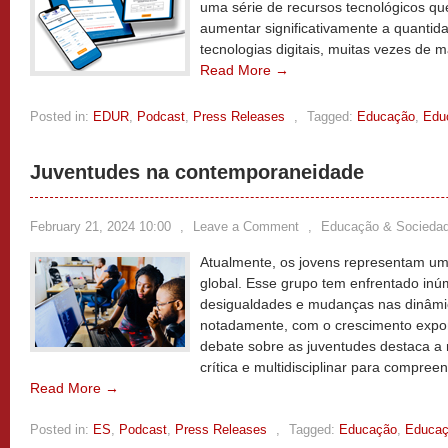
uma série de recursos tecnológicos qu
aumentar significativamente a quantid
tecnologias digitais, muitas vezes de 
Read More →
Posted in:
EDUR
,
Podcast
,
Press Releases
,
Tagged:
Educação
,
Edu
Juventudes na contemporaneidade
February 21, 2024 10:00
,
Leave a Comment
,
Educação & Socieda
Atualmente, os jovens representam u
global. Esse grupo tem enfrentado inú
desigualdades e mudanças nas dinâmi
notadamente, com o crescimento expon
debate sobre as juventudes destaca 
crítica e multidisciplinar para compree
Read More →
Posted in:
ES
,
Podcast
,
Press Releases
,
Tagged:
Educação
,
Educaç