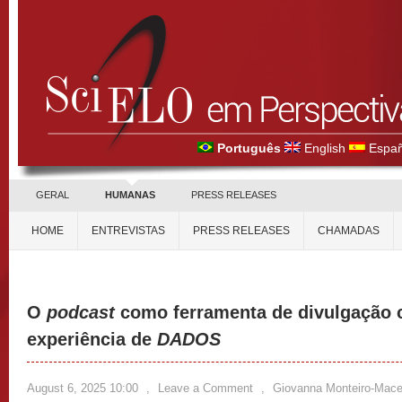
Português
English
Españ
GERAL
HUMANAS
PRESS RELEASES
HOME
ENTREVISTAS
PRESS RELEASES
CHAMADAS
O
podcast
como ferramenta de divulgação ci
experiência de
DADOS
August 6, 2025 10:00
,
Leave a Comment
,
Giovanna Monteiro-Mac