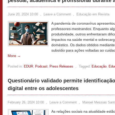
pessoal, acadêmica e profissional durante
June 20, 2024 10:00
,
Leave a Comment
,
Educação em Revista
A pandemia de coronavírus apresentou
professores-mestrandos. Enquanto al
produtividade, outros enfrentaram dif
impactos na saúde mental e sobrecarg
doméstico. Os dados obtidos mediante
subsídio para ações voltadas ao cuid
More →
Posted in:
EDUR
,
Podcast
,
Press Releases
,
Tagged:
Educação
,
Edu
Questionário validado permite identificação
digital entre os adolescentes
February 26, 2024 10:00
,
Leave a Comment
,
Manoel Messias Sant
As relações sociais na atualidade est