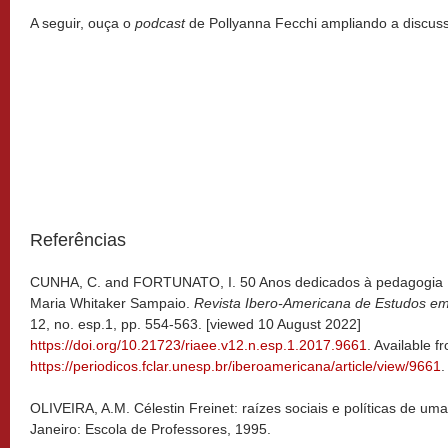
A seguir, ouça o
podcast
de Pollyanna Fecchi ampliando a discuss
Referências
CUNHA, C. and FORTUNATO, I. 50 Anos dedicados à pedagogia 
Maria Whitaker Sampaio.
Revista Ibero-Americana de Estudos e
12, no. esp.1, pp. 554-563. [viewed 10 August 2022]
https://doi.org/10.21723/riaee.v12.n.esp.1.2017.9661
. Available f
https://periodicos.fclar.unesp.br/iberoamericana/article/view/9661
.
OLIVEIRA, A.M. Célestin Freinet: raízes sociais e políticas de u
Janeiro: Escola de Professores, 1995.