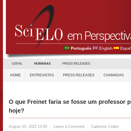
Português
English
Españ
GERAL
HUMANAS
PRESS RELEASES
HOME
ENTREVISTAS
PRESS RELEASES
CHAMADAS
O que Freinet faria se fosse um professor p
hoje?
August 10, 2022 14:00
,
Leave a Comment
,
Cadernos Cedes