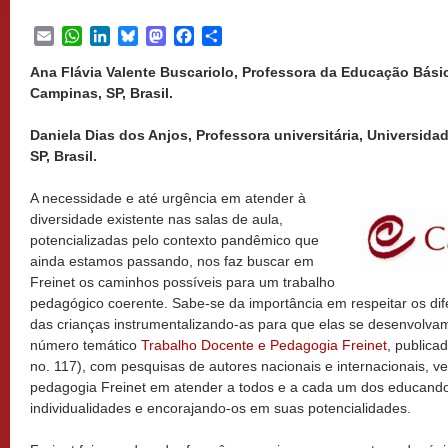
Email
WhatsApp
LinkedIn
Bluesky
Mastodon
Facebook
Share
Ana Flávia Valente Buscariolo, Professora da Educação Básic
Campinas, SP, Brasil.
Daniela Dias dos Anjos, Professora universitária, Universid
SP, Brasil.
A necessidade e até urgência em atender à
diversidade existente nas salas de aula,
potencializadas pelo contexto pandêmico que
ainda estamos passando, nos faz buscar em
Freinet os caminhos possíveis para um trabalho
pedagógico coerente. Sabe-se da importância em respeitar os di
das crianças instrumentalizando-as para que elas se desenvolva
número temático
Trabalho Docente e Pedagogia Freinet
, publica
no. 117), com pesquisas de autores nacionais e internacionais, v
pedagogia Freinet em atender a todos e a cada um dos educando
individualidades e encorajando-os em suas potencialidades.