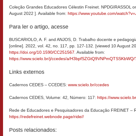
Coleção Grandes Educadores Célestin Freinet. NPDGIRASSOL on
August 2022 ]. Available from:
https://www.youtube.com/watch?v
Para ler o artigo, acesse
BUSCARIOLO, A. F. and ANJOS, D. Trabalho docente e pedagogia
[online]. 2022, vol. 42, no. 117, pp. 127-132. [viewed 10 August 2
https://doi.org/10.1590/CC251567
. Available from:
https://www.scielo.br/j/ccedes/a/H3bpfSZGtQ9VNPmQTSSKbWQ/
Links externos
Cadernos CEDES – CCEDES:
www.scielo.br/ccedes
Cadernos CEDES, Volume: 42, Número: 117:
https://www.scielo.b
Rede de Educadores e Pesquisadores da Educação FREINET – 
https://redefreinet.webnode.page/ride//
Posts relacionados: