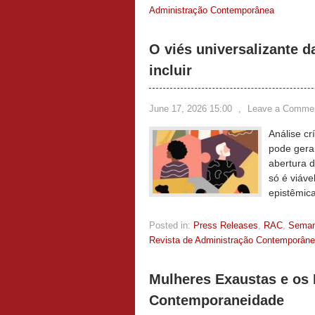
Administração Contemporânea
O viés universalizante d
incluir
June 17, 2026 15:00
,
Leave a Comme
Análise cr
pode gerar
abertura d
só é viáve
epistêmic
Posted in:
Press Releases
,
RAC
,
Sema
Revista de Administração Contemporân
Mulheres Exaustas e os 
Contemporaneidade