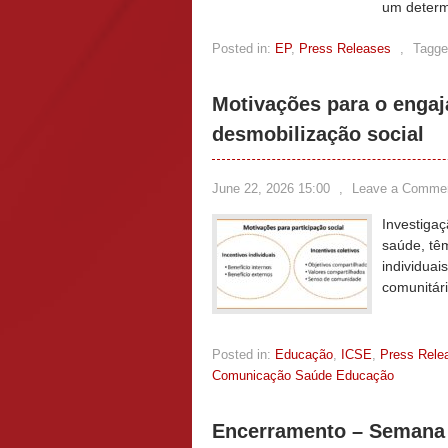
um determ
Posted in:
EP
,
Press Releases
,
Tagge
Motivações para o enga
desmobilização social
June 22, 2026 15:00
,
Leave a Comme
Investigaç
saúde, têm
individua
comunitár
Posted in:
Educação
,
ICSE
,
Press Rele
Comunicação Saúde Educação
Encerramento – Semana 