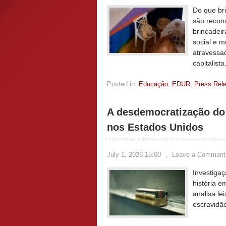
Do que br
são recon
brincadeir
social e 
atravessad
capitalista
Posted in:
Educação
,
EDUR
,
Press Rel
A desdemocratização do 
nos Estados Unidos
July 1, 2026 15:00
,
Leave a Comment
Investiga
história e
analisa le
escravidão