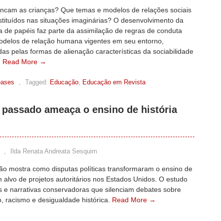
incam as crianças? Que temas e modelos de relações sociais
stituídos nas situações imaginárias? O desenvolvimento da
a de papéis faz parte da assimilação de regras de conduta
modelos de relação humana vigentes em seu entorno,
as pelas formas de alienação características da sociabilidade
.
Read More →
eases
,
Tagged:
Educação
,
Educação em Revista
passado ameaça o ensino de história
,
Ilda Renata Andreata Sesquim
ção mostra como disputas políticas transformaram o ensino de
m alvo de projetos autoritários nos Estados Unidos. O estudo
is e narrativas conservadoras que silenciam debates sobre
, racismo e desigualdade histórica.
Read More →