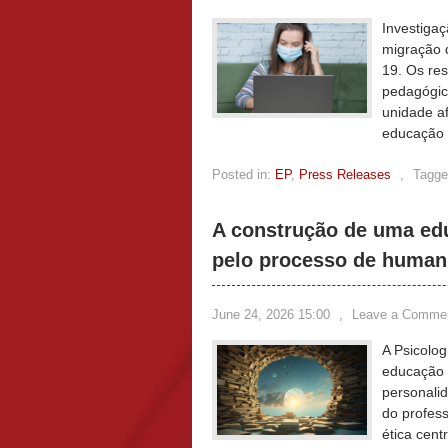
Investiga
migração 
19. Os re
pedagógico
unidade a
educação 
Posted in:
EP
,
Press Releases
,
Tagge
A construção de uma edu
pelo processo de human
June 24, 2026 15:00
,
Leave a Comme
A Psicolo
educação 
personali
do profes
ética cen