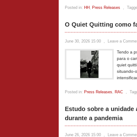
Posted in:
HH
,
Press Releases
,
Tagge
O Quiet Quitting como f
June 30, 2026 15:00
,
Leave a Comme
Tendo a ps
para o ca
quiet quit
situando-o
intensifi
Posted in:
Press Releases
,
RAC
,
Tag
Estudo sobre a unidade 
durante a pandemia
June 26, 2026 15:00
,
Leave a Comme