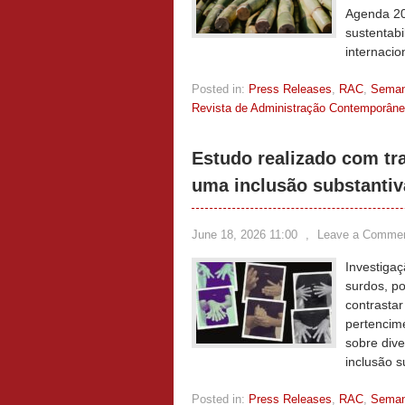
Agenda 20
sustentabi
internaci
Posted in:
Press Releases
,
RAC
,
Sema
Revista de Administração Contemporân
Estudo realizado com tr
uma inclusão substantiv
June 18, 2026 11:00
,
Leave a Comme
Investigaç
surdos, po
contrastar
pertencime
sobre div
inclusão s
Posted in:
Press Releases
,
RAC
,
Sema