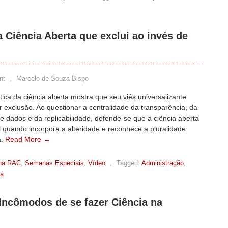
a Ciência Aberta que exclui ao invés de
nt
,
Marcelo de Souza Bispo
ítica da ciência aberta mostra que seu viés universalizante
 exclusão. Ao questionar a centralidade da transparência, da
e dados e da replicabilidade, defende-se que a ciência aberta
l quando incorpora a alteridade e reconhece a pluralidade
a.
Read More →
na RAC
,
Semanas Especiais
,
Vídeo
,
Tagged:
Administração
,
ea
Incômodos de se fazer Ciência na