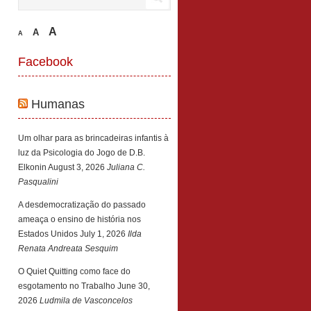
A
A
A
Facebook
Humanas
Um olhar para as brincadeiras infantis à
luz da Psicologia do Jogo de D.B.
Elkonin
August 3, 2026
Juliana C.
Pasqualini
A desdemocratização do passado
ameaça o ensino de história nos
Estados Unidos
July 1, 2026
Ilda
Renata Andreata Sesquim
O Quiet Quitting como face do
esgotamento no Trabalho
June 30,
2026
Ludmila de Vasconcelos