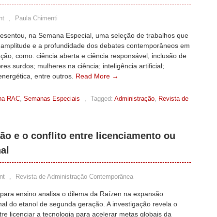
nt
,
Paula Chimenti
esentou, na Semana Especial, uma seleção de trabalhos que
 amplitude e a profundidade dos debates contemporâneos em
ção, como: ciência aberta e ciência responsável; inclusão de
res surdos; mulheres na ciência; inteligência artificial;
energética, entre outros.
Read More →
na RAC
,
Semanas Especiais
,
Tagged:
Administração
,
Revista de
o e o conflito entre licenciamento ou
al
nt
,
Revista de Administração Contemporânea
 para ensino analisa o dilema da Raízen na expansão
nal do etanol de segunda geração. A investigação revela o
ntre licenciar a tecnologia para acelerar metas globais da