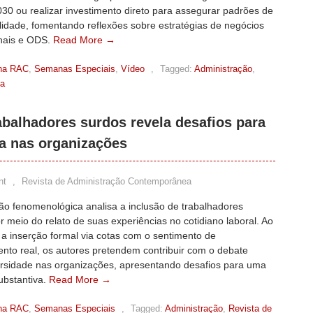
30 ou realizar investimento direto para assegurar padrões de
lidade, fomentando reflexões sobre estratégias de negócios
onais e ODS.
Read More →
na RAC
,
Semanas Especiais
,
Vídeo
,
Tagged:
Administração
,
ea
abalhadores surdos revela desafios para
a nas organizações
nt
,
Revista de Administração Contemporânea
ão fenomenológica analisa a inclusão de trabalhadores
r meio do relato de suas experiências no cotidiano laboral. Ao
 a inserção formal via cotas com o sentimento de
nto real, os autores pretendem contribuir com o debate
ersidade nas organizações, apresentando desafios para uma
ubstantiva.
Read More →
na RAC
,
Semanas Especiais
,
Tagged:
Administração
,
Revista de