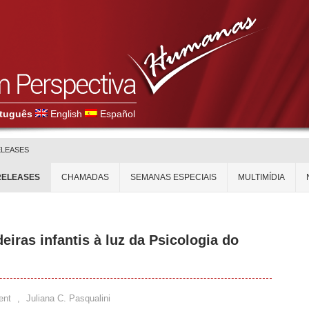
tuguês
English
Español
ELEASES
RELEASES
CHAMADAS
SEMANAS ESPECIAIS
MULTIMÍDIA
eiras infantis à luz da Psicologia do
ent
,
Juliana C. Pasqualini