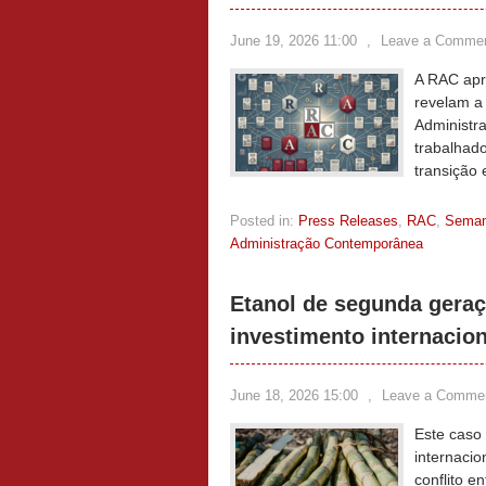
June 19, 2026 11:00
,
Leave a Comme
A RAC apr
revelam a
Administra
trabalhado
transição 
Posted in:
Press Releases
,
RAC
,
Sema
Administração Contemporânea
Etanol de segunda geraçã
investimento internacion
June 18, 2026 15:00
,
Leave a Comme
Este caso
internacio
conflito e