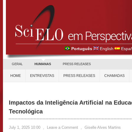
Português
English
Españ
GERAL
HUMANAS
PRESS RELEASES
HOME
ENTREVISTAS
PRESS RELEASES
CHAMADAS
Impactos da Inteligência Artificial na Educa
Tecnológica
July 1, 2025 10:00
,
Leave a Comment
,
Giselle Alves Martins