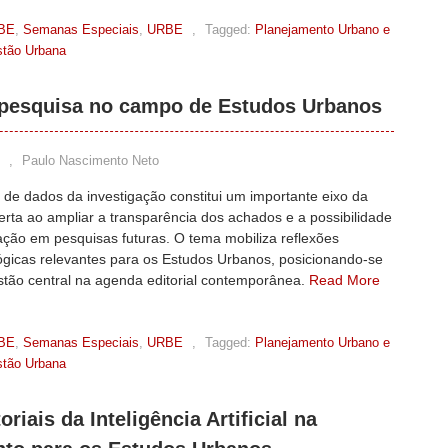
BE
,
Semanas Especiais
,
URBE
,
Tagged:
Planejamento Urbano e
estão Urbana
 pesquisa no campo de Estudos Urbanos
,
Paulo Nascimento Neto
 de dados da investigação constitui um importante eixo da
erta ao ampliar a transparência dos achados e a possibilidade
zação em pesquisas futuras. O tema mobiliza reflexões
ógicas relevantes para os Estudos Urbanos, posicionando-se
tão central na agenda editorial contemporânea.
Read More
BE
,
Semanas Especiais
,
URBE
,
Tagged:
Planejamento Urbano e
estão Urbana
riais da Inteligência Artificial na