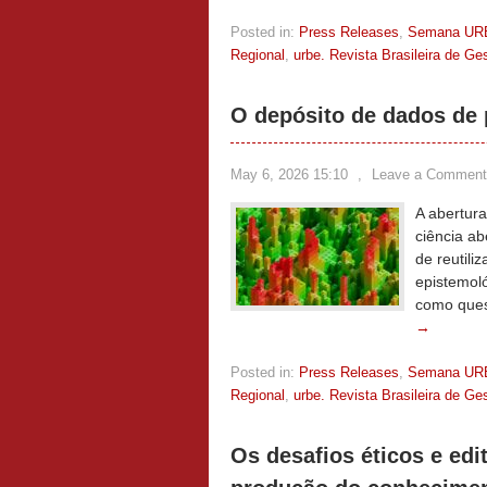
Posted in:
Press Releases
,
Semana UR
Regional
,
urbe. Revista Brasileira de G
O depósito de dados de
May 6, 2026 15:10
,
Leave a Comment
A abertura
ciência ab
de reutili
epistemol
como ques
→
Posted in:
Press Releases
,
Semana UR
Regional
,
urbe. Revista Brasileira de G
Os desafios éticos e edito