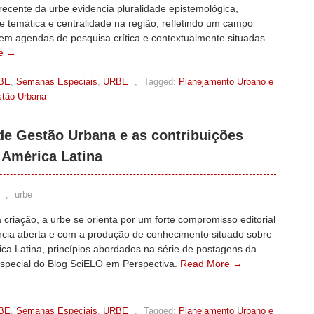
ecente da urbe evidencia pluralidade epistemológica,
e temática e centralidade na região, refletindo um campo
em agendas de pesquisa crítica e contextualmente situadas.
e →
BE
,
Semanas Especiais
,
URBE
,
Tagged:
Planejamento Urbano e
estão Urbana
 de Gestão Urbana e as contribuições
 América Latina
,
urbe
criação, a urbe se orienta por um forte compromisso editorial
ncia aberta e com a produção de conhecimento situado sobre
ca Latina, princípios abordados na série de postagens da
pecial do Blog SciELO em Perspectiva.
Read More →
BE
,
Semanas Especiais
,
URBE
,
Tagged:
Planejamento Urbano e