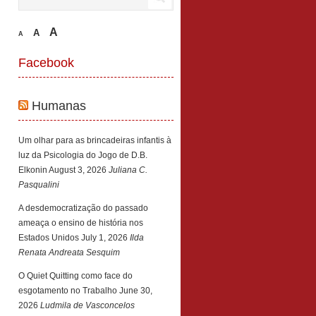
A
A
A
Facebook
Humanas
Um olhar para as brincadeiras infantis à
luz da Psicologia do Jogo de D.B.
Elkonin
August 3, 2026
Juliana C.
Pasqualini
A desdemocratização do passado
ameaça o ensino de história nos
Estados Unidos
July 1, 2026
Ilda
Renata Andreata Sesquim
O Quiet Quitting como face do
esgotamento no Trabalho
June 30,
2026
Ludmila de Vasconcelos