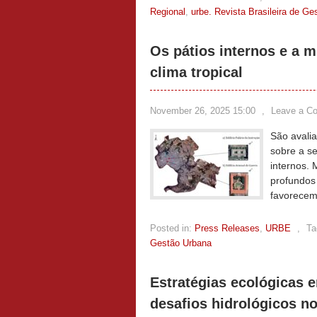
Regional
,
urbe. Revista Brasileira de G
Os pátios internos e a m
clima tropical
November 26, 2025 15:00
,
Leave a C
São avali
sobre a se
internos. 
profundos
favorecem
Posted in:
Press Releases
,
URBE
,
Ta
Gestão Urbana
Estratégias ecológicas 
desafios hidrológicos no