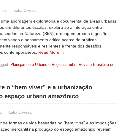
ment
,
Kátia Oliveira
de uma abordagem exploratória e documental de áreas urbanas
s em diferentes escalas, explora-se a interação entre
baseadas na Natureza (SbN), drenagem urbana e gestão
ncentivando o pensamento crítico acerca de práticas
ente responsáveis e resilientes à frente dos desafios
cos contemporâneos.
Read More →
gged:
Planejamento Urbano e Regional
,
urbe. Revista Brasileira de
tre o “bem viver” e a urbanização
do espaço urbano amazônico
t
,
Kátia Oliveira
entre formas de vida baseadas no “bem viver” e as imposições
zação mercantil na produção do espaço amazônico revelam