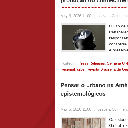
produção do conhecimen
May 6, 2026 11:00
,
Leave a Comment
O uso de I
transparên
responsabi
consolida-
e preserv
Posted in:
Press Releases
,
Semana UR
Regional
,
urbe. Revista Brasileira de G
Pensar o urbano na Amér
epistemológicos
May 5, 2026 11:00
,
Leave a Comment
Os estudo
Global, ex