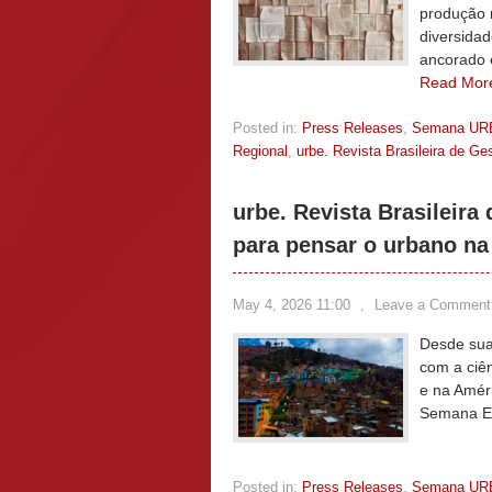
produção r
diversidad
ancorado 
Read Mor
Posted in:
Press Releases
,
Semana UR
Regional
,
urbe. Revista Brasileira de G
urbe. Revista Brasileira
para pensar o urbano na
May 4, 2026 11:00
,
Leave a Comment
Desde sua 
com a ciê
e na Améri
Semana Es
Posted in:
Press Releases
,
Semana UR