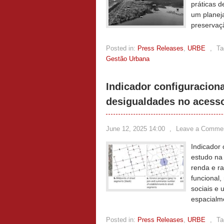
práticas d
um planej
preservaçã
Posted in:
Press Releases
,
URBE
,
Ta
Gestão Urbana
Indicador configuraciona
desigualdades no acesso
June 12, 2025 14:00
,
Leave a Comme
Indicador 
estudo na 
renda e r
funcional
sociais e
espacialm
Posted in:
Press Releases
,
URBE
,
Ta