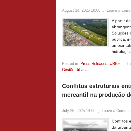
August 14, 2025 10:00
,
Leave a Com
A partir 
abrangente
Soluções 
pública, i
ambientalm
hidrológi
Posted in:
Press Releases
,
URBE
,
Ta
Gestão Urbana
Conflitos estruturais en
mercantil na produção 
July 25, 2025 14:00
,
Leave a Commen
Conflitos 
da urbani