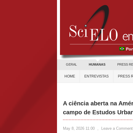
Por
GERAL
HUMANAS
PRESS R
HOME
ENTREVISTAS
PRESS 
A ciência aberta na Amér
campo de Estudos Urba
May 8, 2026 11:00
,
Leave a Comment