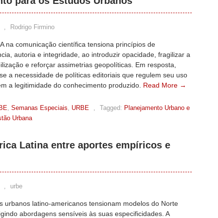
to para os Estudos Urbanos
,
Rodrigo Firmino
A na comunicação científica tensiona princípios de
cia, autoria e integridade, ao introduzir opacidade, fragilizar a
lização e reforçar assimetrias geopolíticas. Em resposta,
se a necessidade de políticas editoriais que regulem seu uso
em a legitimidade do conhecimento produzido.
Read More →
BE
,
Semanas Especiais
,
URBE
,
Tagged:
Planejamento Urbano e
estão Urbana
ica Latina entre aportes empíricos e
,
urbe
s urbanos latino-americanos tensionam modelos do Norte
igindo abordagens sensíveis às suas especificidades. A