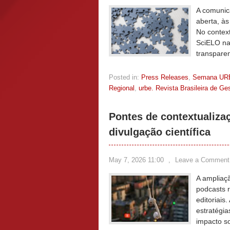
A comunica
aberta, às 
No context
SciELO na 
transparen
Posted in:
Press Releases
,
Semana UR
Regional
,
urbe. Revista Brasileira de G
Pontes de contextualiza
divulgação científica
May 7, 2026 11:00
,
Leave a Comment
A ampliaçã
podcasts 
editoriais
estratégia
impacto so