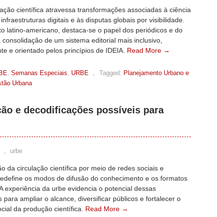
ção científica atravessa transformações associadas à ciência
infraestruturas digitais e às disputas globais por visibilidade.
o latino-americano, destaca-se o papel dos periódicos e do
consolidação de um sistema editorial mais inclusivo,
te e orientado pelos princípios de IDEIA.
Read More →
BE
,
Semanas Especiais
,
URBE
,
Tagged:
Planejamento Urbano e
estão Urbana
ção e decodificações possíveis para
,
urbe
o da circulação científica por meio de redes sociais e
redefine os modos de difusão do conhecimento e os formatos
. A experiência da urbe evidencia o potencial dessas
s para ampliar o alcance, diversificar públicos e fortalecer o
cial da produção científica.
Read More →