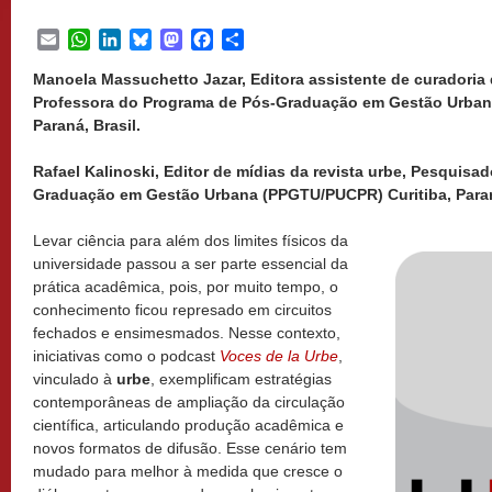
Email
WhatsApp
LinkedIn
Bluesky
Mastodon
Facebook
Share
Manoela Massuchetto Jazar, Editora assistente de curadoria 
Professora do Programa de Pós-Graduação em Gestão Urban
Paraná, Brasil.
Rafael Kalinoski, Editor de mídias da revista urbe, Pesquisa
Graduação em Gestão Urbana (PPGTU/PUCPR) Curitiba, Paraná
Levar ciência para além dos limites físicos da
universidade passou a ser parte essencial da
prática acadêmica, pois, por muito tempo, o
conhecimento ficou represado em circuitos
fechados e ensimesmados. Nesse contexto,
iniciativas como o podcast
Voces de la Urbe
,
vinculado à
urbe
, exemplificam estratégias
contemporâneas de ampliação da circulação
científica, articulando produção acadêmica e
novos formatos de difusão. Esse cenário tem
mudado para melhor à medida que cresce o