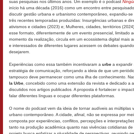
suas pesquisas nos últimos anos. Um exemplo é o podcast
Ningú
início há uma década (2016) como um encontro entre pesquisado
discutir gestão urbana e urbanismo contemporâneo, expandiu-se 
três recentes temporadas produzidas: Insurgências urbanas e dire
ativismos e cidades (2023) e; Mulheres, cidades, territórios (202
esse formato, diferentemente de um evento presencial, limitado a
momento da realização, circula em um ecossistema digital mais 
e interessados de diferentes lugares acessem os debates quand
desejarem.
Experiências como essa também incentivaram a
urbe
a expandir
estratégia de comunicação, reforçando a ideia de que um periódico
tampouco deve permanecer como uma ilha de conhecimento. Nas
la Urbe
, concebido como uma extensão da revista e dedicado a a
discutidos nos artigos publicados. A proposta é fortalecer o impac
falar diferentes línguas e ocupar diferentes plataformas.
O nome do podcast vem da ideia de tornar audíveis as múltiplas
urbano contemporâneo. A cidade, afinal, não se expressa por mei
composta por experiências, conflitos, percepções e interpretaçõ
tanto na produção acadêmica quanto nas vivências cotidianas de s
projeto busca enfatizar a pluralidade de perspectivas, reunindo p