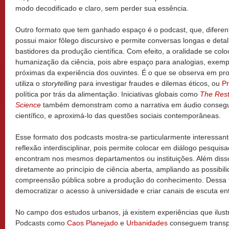
modo decodificado e claro, sem perder sua essência.
Outro formato que tem ganhado espaço é o podcast, que, diferen
possui maior fôlego discursivo e permite conversas longas e deta
bastidores da produção científica. Com efeito, a oralidade se co
humanização da ciência, pois abre espaço para analogias, exempl
próximas da experiência dos ouvintes. É o que se observa em 
utiliza o
storytelling
para investigar fraudes e dilemas éticos, ou
Pr
política por trás da alimentação. Iniciativas globais como
The Rest
Science
também demonstram como a narrativa em áudio consegu
científico, e aproximá-lo das questões sociais contemporâneas.
Esse formato dos podcasts mostra-se particularmente interessa
reflexão interdisciplinar, pois permite colocar em diálogo pesqu
encontram nos mesmos departamentos ou instituições. Além diss
diretamente ao princípio de ciência aberta, ampliando as possibil
compreensão pública sobre a produção do conhecimento. Dessa 
democratizar o acesso à universidade e criar canais de escuta e
No campo dos estudos urbanos, já existem experiências que ilus
Podcasts como
Caos Planejado
e
Urbanidades
conseguem transpo