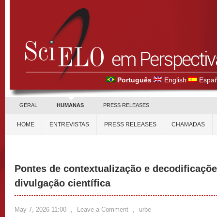
Português
English
Españ
GERAL
HUMANAS
PRESS RELEASES
HOME
ENTREVISTAS
PRESS RELEASES
CHAMADAS
Pontes de contextualização e decodificaçõe
divulgação científica
May 7, 2026 11:00
,
Leave a Comment
,
urbe