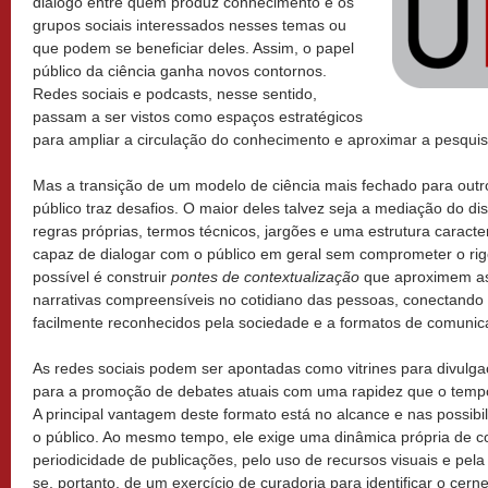
diálogo entre quem produz conhecimento e os
grupos sociais interessados nesses temas ou
que podem se beneficiar deles. Assim, o papel
público da ciência ganha novos contornos.
Redes sociais e podcasts, nesse sentido,
passam a ser vistos como espaços estratégicos
para ampliar a circulação do conhecimento e aproximar a pesqui
Mas a transição de um modelo de ciência mais fechado para outro
público traz desafios. O maior deles talvez seja a mediação do dis
regras próprias, termos técnicos, jargões e uma estrutura caract
capaz de dialogar com o público em geral sem comprometer o rigo
possível é construir
pontes de contextualização
que aproximem as
narrativas compreensíveis no cotidiano das pessoas, conectando 
facilmente reconhecidos pela sociedade e a formatos de comunica
As redes sociais podem ser apontadas como vitrines para divulga
para a promoção de debates atuais com uma rapidez que o tempo d
A principal vantagem deste formato está no alcance e nas possibi
o público. Ao mesmo tempo, ele exige uma dinâmica própria de 
periodicidade de publicações, pelo uso de recursos visuais e pela
se, portanto, de um exercício de curadoria para identificar o cer