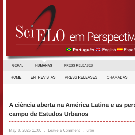
Português
English
Españ
GERAL
HUMANAS
PRESS RELEASES
HOME
ENTREVISTAS
PRESS RELEASES
CHAMADAS
A ciência aberta na América Latina e as per
campo de Estudos Urbanos
May 8, 2026 11:00
,
Leave a Comment
,
urbe