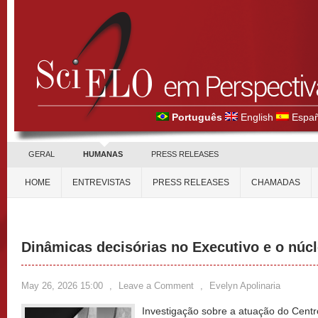
Português
English
Españ
GERAL
HUMANAS
PRESS RELEASES
HOME
ENTREVISTAS
PRESS RELEASES
CHAMADAS
Dinâmicas decisórias no Executivo e o núc
May 26, 2026 15:00
,
Leave a Comment
,
Evelyn Apolinaria
Investigação sobre a atuação do Cent