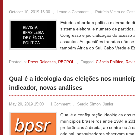
October 10, 2019 15:00
,
Leave a Comment
,
Patrícia Vieira da Cos
Estudos abordam política externa de d
sistema eleitoral e número de partidos
Congresso e judicialização do acesso a
assuntos. As questões tratadas não se 
também África do Sul, Cabo Verde e E
Posted in:
Press Releases
,
RBCPOL
,
Tagged:
Ciência Política
,
Revis
Qual é a ideologia das eleições nos municí
indicador, novas análises
May 20, 2019 15:00
,
1 Comment
,
Sergio Simoni Junior
Qual é a configuração ideológica dos re
municípios brasileiros entre 1994 e 20
preferências à direita, ao centro ou à
original, pesquisadores observam uma i