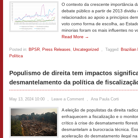
O contexto da crescente importância d
debate público a partir de 2013 dividi
relacionados ao apoio a princípios de
voto como forma de escolha, ao Estado 
minorias foram os mais influentes no v
Read More →
Posted in:
BPSR
,
Press Releases
,
Uncategorized
,
Tagged:
Brazilian
Política
Populismo de direita tem impactos signific
desmantelamento da política de fiscalizaç
May 13, 2024 10:00
,
Leave a Comment
,
Ana Paula Corti
A eleição de populistas da direita radi
enfraquecem a fiscalização e o monito
crítico à crise do desmatamento flore
desmantelam a burocracia técnica. Es
aceleração do desmatamento ilegal na 