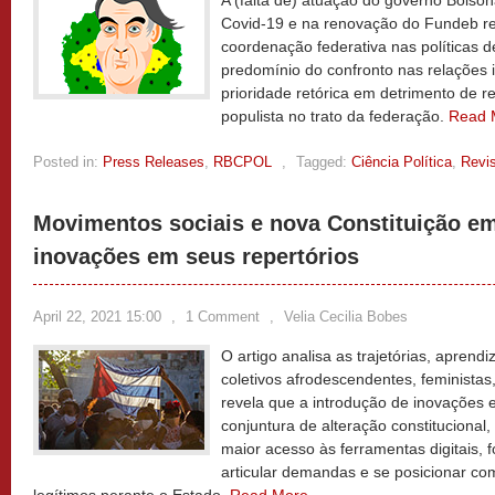
A (falta de) atuação do governo Bols
Covid-19 e na renovação do Fundeb re
coordenação federativa nas políticas 
predomínio do confronto nas relações 
prioridade retórica em detrimento de r
populista no trato da federação.
Read 
Posted in:
Press Releases
,
RBCPOL
,
Tagged:
Ciência Política
,
Revis
Movimentos sociais e nova Constituição e
inovações em seus repertórios
April 22, 2021 15:00
,
1 Comment
,
Velia Cecilia Bobes
O artigo analisa as trajetórias, aprend
coletivos afrodescendentes, feminista
revela que a introdução de inovações
conjuntura de alteração constituciona
maior acesso às ferramentas digitais, 
articular demandas e se posicionar com