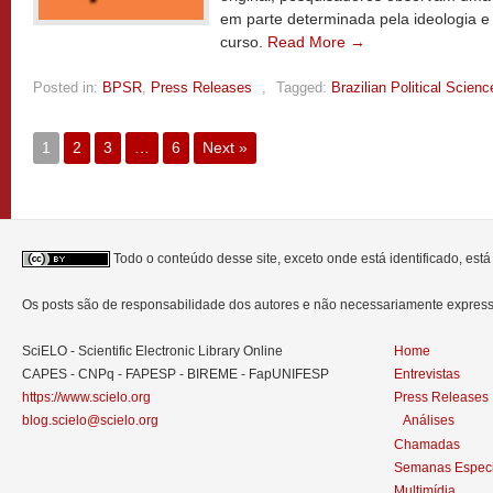
em parte determinada pela ideologia e
curso.
Read More →
Posted in:
BPSR
,
Press Releases
,
Tagged:
Brazilian Political Scien
1
2
3
…
6
Next »
Todo o conteúdo desse site, exceto onde está identificado, est
Os posts são de responsabilidade dos autores e não necessariamente expre
SciELO - Scientific Electronic Library Online
Home
CAPES - CNPq - FAPESP - BIREME - FapUNIFESP
Entrevistas
https://www.scielo.org
Press Releases
blog.scielo@scielo.org
Análises
Chamadas
Semanas Especi
Multimídia