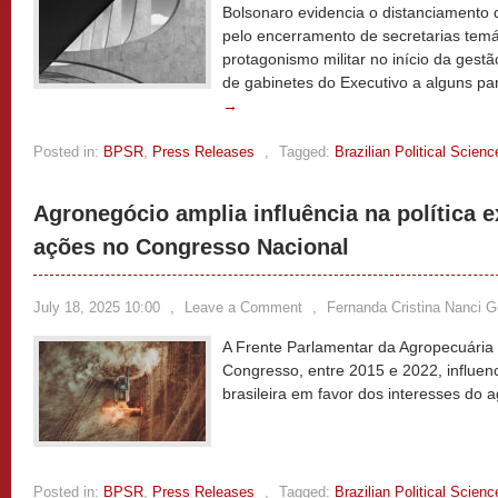
Bolsonaro evidencia o distanciamento d
pelo encerramento de secretarias temá
protagonismo militar no início da gestã
de gabinetes do Executivo a alguns pa
→
Posted in:
BPSR
,
Press Releases
,
Tagged:
Brazilian Political Scien
Agronegócio amplia influência na política ex
ações no Congresso Nacional
July 18, 2025 10:00
,
Leave a Comment
,
Fernanda Cristina Nanci 
A Frente Parlamentar da Agropecuária 
Congresso, entre 2015 e 2022, influenc
brasileira em favor dos interesses do 
Posted in:
BPSR
,
Press Releases
,
Tagged:
Brazilian Political Scien