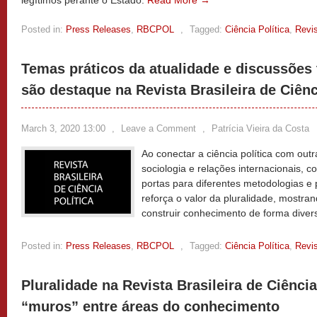
legítimos perante o Estado.
Read More →
Posted in:
Press Releases
,
RBCPOL
,
Tagged:
Ciência Política
,
Revis
Temas práticos da atualidade e discussões t
são destaque na Revista Brasileira de Ciênc
March 3, 2020 13:00
,
Leave a Comment
,
Patrícia Vieira da Costa
Ao conectar a ciência política com ou
sociologia e relações internacionais, c
portas para diferentes metodologias e 
reforça o valor da pluralidade, mostra
construir conhecimento de forma divers
Posted in:
Press Releases
,
RBCPOL
,
Tagged:
Ciência Política
,
Revis
Pluralidade na Revista Brasileira de Ciência
“muros” entre áreas do conhecimento