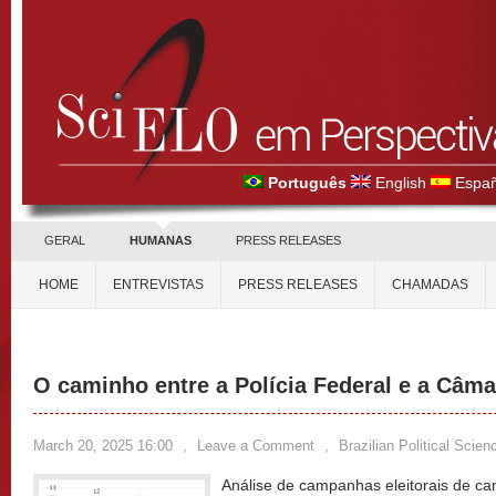
Português
English
Españ
GERAL
HUMANAS
PRESS RELEASES
HOME
ENTREVISTAS
PRESS RELEASES
CHAMADAS
O caminho entre a Polícia Federal e a Câm
March 20, 2025 16:00
,
Leave a Comment
,
Brazilian Political Scie
Análise de campanhas eleitorais de can