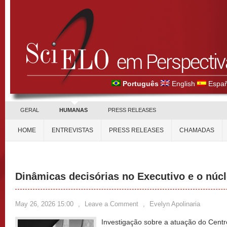
Português
English
Españ
GERAL
HUMANAS
PRESS RELEASES
HOME
ENTREVISTAS
PRESS RELEASES
CHAMADAS
Dinâmicas decisórias no Executivo e o núc
May 26, 2026 15:00
,
Leave a Comment
,
Evelyn Apolinaria
Investigação sobre a atuação do Cent