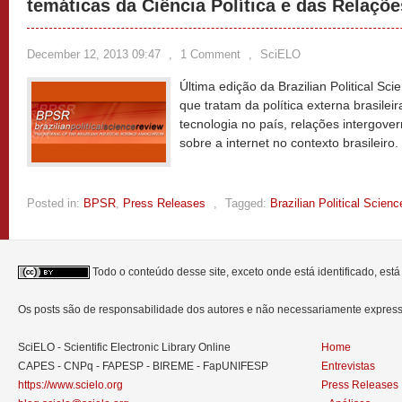
temáticas da Ciência Política e das Relaçõe
December 12, 2013 09:47
,
1 Comment
,
SciELO
Última edição da Brazilian Political Sc
que tratam da política externa brasileira
tecnologia no país, relações intergove
sobre a internet no contexto brasileiro.
Posted in:
BPSR
,
Press Releases
,
Tagged:
Brazilian Political Scien
Todo o conteúdo desse site, exceto onde está identificado, est
Os posts são de responsabilidade dos autores e não necessariamente expre
SciELO - Scientific Electronic Library Online
Home
CAPES - CNPq - FAPESP - BIREME - FapUNIFESP
Entrevistas
https://www.scielo.org
Press Releases