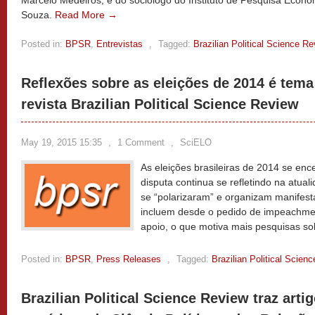
Marcelo Medeiros, e do sociólogo do Instituto de Pesquisa Econô
Souza.
Read More →
Posted in:
BPSR
,
Entrevistas
,
Tagged:
Brazilian Political Science Re
Reflexões sobre as eleições de 2014 é tema
revista Brazilian Political Science Review
May 19, 2015 15:35
,
1 Comment
,
SciELO
As eleições brasileiras de 2014 se en
disputa continua se refletindo na atual
se “polarizaram” e organizam manifes
incluem desde o pedido de impeachment
apoio, o que motiva mais pesquisas s
Posted in:
BPSR
,
Press Releases
,
Tagged:
Brazilian Political Scien
Brazilian Political Science Review traz arti