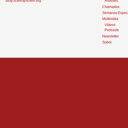
blog.scielo@scielo.org
Análises
Chamadas
Semanas Especi
Multimídia
Vídeos
Podcasts
Newsletter
Sobre