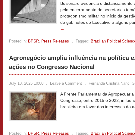
Bolsonaro evidencia o distanciamento d
pelo encerramento de secretarias temá
protagonismo militar no início da gestã
de gabinetes do Executivo a alguns pa
→
Posted in:
BPSR
,
Press Releases
,
Tagged:
Brazilian Political Scien
Agronegócio amplia influência na política ex
ações no Congresso Nacional
July 18, 2025 10:00
,
Leave a Comment
,
Fernanda Cristina Nanci 
A Frente Parlamentar da Agropecuária 
Congresso, entre 2015 e 2022, influenc
brasileira em favor dos interesses do 
Posted in:
BPSR
,
Press Releases
,
Tagged:
Brazilian Political Scien