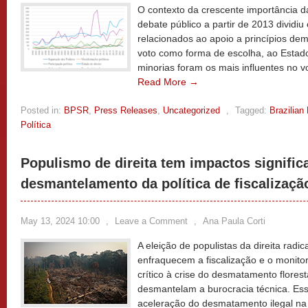
O contexto da crescente importância d
debate público a partir de 2013 dividi
relacionados ao apoio a princípios de
voto como forma de escolha, ao Estado 
minorias foram os mais influentes no v
Read More →
Posted in:
BPSR
,
Press Releases
,
Uncategorized
,
Tagged:
Brazilian
Política
Populismo de direita tem impactos signific
desmantelamento da política de fiscalizaç
May 13, 2024 10:00
,
Leave a Comment
,
Ana Paula Corti
A eleição de populistas da direita radi
enfraquecem a fiscalização e o monito
crítico à crise do desmatamento flore
desmantelam a burocracia técnica. Es
aceleração do desmatamento ilegal na 