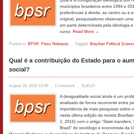
Qual é a configuração ideológica dos re
municípios brasileiros entre 1994 e 20
preferências à direita, ao centro ou à
original, pesquisadores observam uma i
em parte determinada pela ideologia e
curso.
Read More →
Posted in:
BPSR
,
Press Releases
,
Tagged:
Brazilian Political Scien
Qual é a contribuição do Estado para o au
social?
August 20, 2015 15:00
,
1 Comment
,
SciELO
A desigualdade social ainda é um prob
analisado de forma recorrente entre pe
importância de mais pesquisas sobre 
nesta última edição da revista Brazilian
2, 2015) com o artigo “State transfers,
Brazil” do sociólogo e economista da U