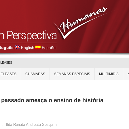
tuguês
English
Español
ELEASES
RELEASES
CHAMADAS
SEMANAS ESPECIAIS
MULTIMÍDIA
passado ameaça o ensino de história
,
Ilda Renata Andreata Sesquim