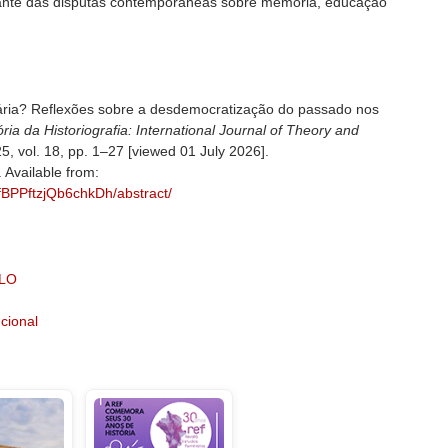
iante das disputas contemporâneas sobre memória, educação
nária? Reflexões sobre a desdemocratização do passado nos
ória da Historiografia: International Journal of Theory and
25, vol. 18, pp. 1–27 [viewed 01 July 2026].
. Available from:
GfBPPftzjQb6chkDh/abstract/
ELO
ucional