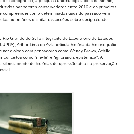
e historiográfico, a pesquisa analisa legislações estaduais,
oduzidos por setores conservadores entre 2016 e os primeiros
o é compreender como determinados usos do passado vêm
etos autoritários e limitar discussões sobre desigualdade
o Rio Grande do Sul e integrante do Laboratório de Estudos
UPPA), Arthur Lima de Avila articula história da historiografia
 autor dialoga com pensadores como Wendy Brown, Achille
r conceitos como “má-fé” e “ignorância epistêmica”. A
 silenciamento de histórias de opressão atua na preservação
ocial.