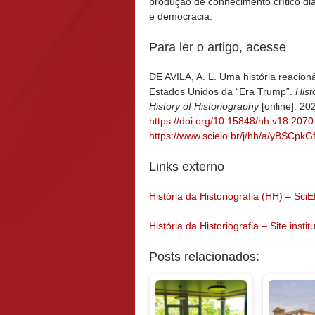
produção de conhecimento crítico d
e democracia.
Para ler o artigo, acesse
DE AVILA, A. L. Uma história reacio
Estados Unidos da “Era Trump”.
Hist
History of Historiography
[online]. 20
https://doi.org/10.15848/hh.v18.2070
https://www.scielo.br/j/hh/a/yBSCpk
Links externo
História da Historiografia (HH) – Sci
História da Historiografia – Site instit
Posts relacionados: