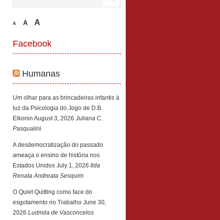
A
A
A
Facebook
Humanas
Um olhar para as brincadeiras infantis à
luz da Psicologia do Jogo de D.B.
Elkonin
August 3, 2026
Juliana C.
Pasqualini
A desdemocratização do passado
ameaça o ensino de história nos
Estados Unidos
July 1, 2026
Ilda
Renata Andreata Sesquim
O Quiet Quitting como face do
esgotamento no Trabalho
June 30,
2026
Ludmila de Vasconcelos