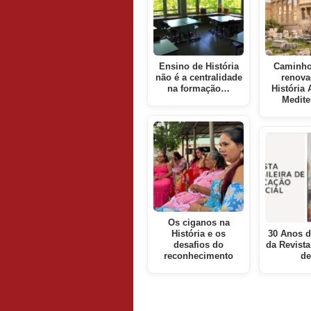
Ensino de História
Caminho
não é a centralidade
renova
na formação…
História 
Medite
Os ciganos na
História e os
30 Anos d
desafios do
da Revista
reconhecimento
d