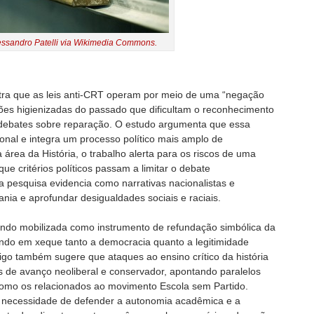
essandro Patelli via Wikimedia Commons.
stra que as leis anti-CRT operam por meio de uma “negação
sões higienizadas do passado que dificultam o reconhecimento
m debates sobre reparação. O estudo argumenta que essa
onal e integra um processo político mais amplo de
área da História, o trabalho alerta para os riscos de uma
que critérios políticos passam a limitar o debate
 a pesquisa evidencia como narrativas nacionalistas e
ania e aprofundar desigualdades sociais e raciais.
sendo mobilizada como instrumento de refundação simbólica da
ndo em xeque tanto a democracia quanto a legitimidade
igo também sugere que ataques ao ensino crítico da história
s de avanço neoliberal e conservador, apontando paralelos
como os relacionados ao movimento Escola sem Partido.
a necessidade de defender a autonomia acadêmica e a