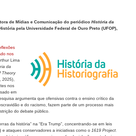
itora de Mídias e Comunicação do periódico
História da
istória pela Universidade Federal de Ouro Preto
(UFOP),
eflexões
ado nos
Arthur Lima
ria da
of Theory
, 2025),
ntes nos
ssado em
esquisa argumenta que ofensivas contra o ensino crítico da
 escravidão e do racismo, fazem parte de um processo mais
trição do debate público.
rras da história” na “Era Trump”, concentrando-se em leis
) e ataques conservadores a iniciativas como o
1619 Project
.