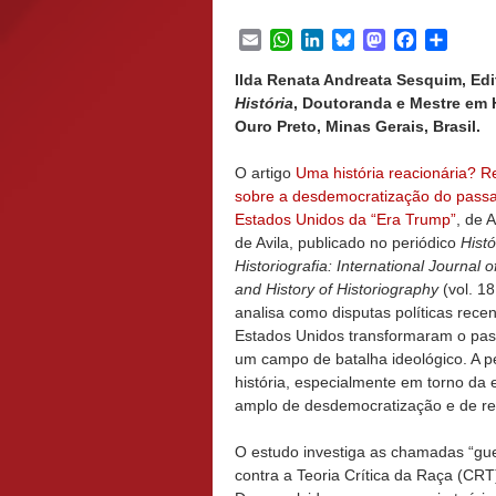
Email
WhatsApp
LinkedIn
Bluesky
Mastodon
Facebook
Share
Ilda Renata Andreata Sesquim, Ed
História
,
Doutoranda e Mestre em H
Ouro Preto, Minas Gerais, Brasil.
O artigo
Uma história reacionária? R
sobre a desdemocratização do pass
Estados Unidos da “Era Trump”
, de 
de Avila, publicado no periódico
Histó
Historiografia: International Journal 
and History of Historiography
(vol. 18
analisa como disputas políticas rece
Estados Unidos transformaram o pa
um campo de batalha ideológico. A p
história, especialmente em torno da
amplo de desdemocratização e de res
O estudo investiga as chamadas “gue
contra a Teoria Crítica da Raça (CRT