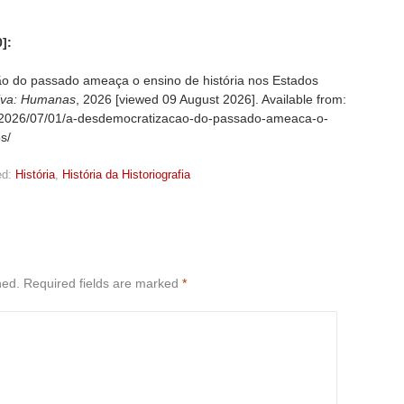
]:
o do passado ameaça o ensino de história nos Estados
iva: Humanas
, 2026 [viewed
09 August 2026]. Available from:
og/2026/07/01/a-desdemocratizacao-do-passado-ameaca-o-
s/
d:
História
,
História da Historiografia
hed.
Required fields are marked
*