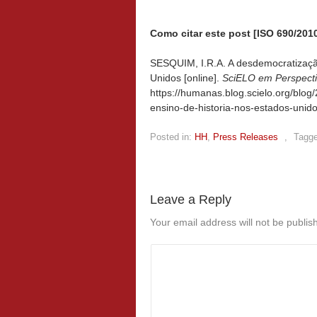
Como citar este post [ISO 690/2010
SESQUIM, I.R.A. A desdemocratizaçã
Unidos [online].
SciELO em Perspect
https://humanas.blog.scielo.org/bl
ensino-de-historia-nos-estados-unido
Posted in:
HH
,
Press Releases
,
Tagge
Leave a Reply
Your email address will not be publis