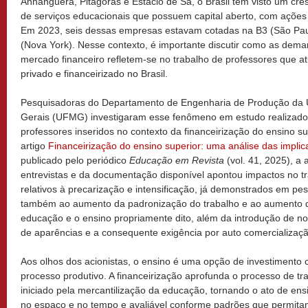
Anhanguera, Pitágoras e Estácio de Sá, o Brasil tem visto um c
de serviços educacionais que possuem capital aberto, com ações
Em 2023, seis dessas empresas estavam cotadas na B3 (São Paul
(Nova York). Nesse contexto, é importante discutir como as dema
mercado financeiro refletem-se no trabalho de professores que a
privado e financeirizado no Brasil.
Pesquisadoras do Departamento de Engenharia de Produção da U
Gerais (UFMG) investigaram esse fenômeno em estudo realizado 
professores inseridos no contexto da financeirização do ensino sup
artigo
Financeirização do ensino superior: uma análise das impli
publicado pelo periódico
Educação em Revista
(vol. 41, 2025), a
entrevistas e da documentação disponível apontou impactos no t
relativos à precarização e intensificação, já demonstrados em pes
também ao aumento da padronização do trabalho e ao aumento da
educação e o ensino propriamente dito, além da introdução de no
de aparências e a consequente exigência por auto comercializa
Aos olhos dos acionistas, o ensino é uma opção de investimento 
processo produtivo. A financeirização aprofunda o processo de t
iniciado pela mercantilização da educação, tornando o ato de ens
no espaço e no tempo e avaliável conforme padrões que permit