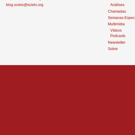
blog.scielo@scielo.org
Análises
Chamadas
Semanas Especi
Multimídia
Vídeos
Podcasts
Newsletter
Sobre