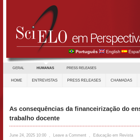
Português
English
Españ
GERAL
HUMANAS
PRESS RELEASES
HOME
ENTREVISTAS
PRESS RELEASES
CHAMADAS
As consequências da financeirização do en
trabalho docente
June 24, 2025 10:00
,
Leave a Comment
,
Educação em Revista