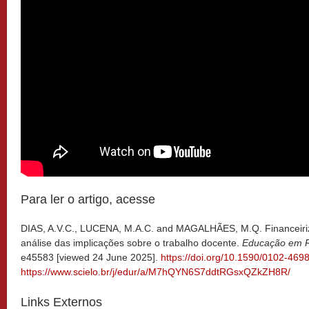
Para ler o artigo, acesse
DIAS, A.V.C., LUCENA, M.A.C. and MAGALHÃES, M.Q. Financeiriz
análise das implicações sobre o trabalho docente.
Educação em 
e45583 [viewed 24 June 2025].
https://doi.org/10.1590/0102-46
https://www.scielo.br/j/edur/a/M7hQYN6S7ddtRGsxQZkZH8R/
Links Externos