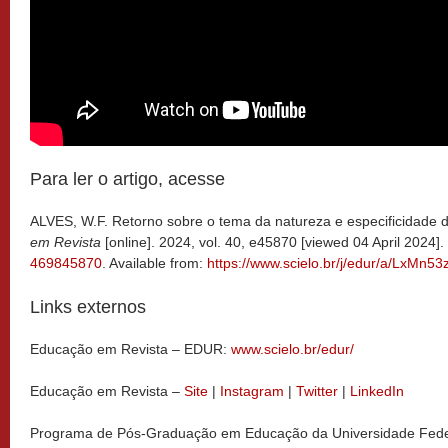
Para ler o artigo, acesse
ALVES, W.F. Retorno sobre o tema da natureza e especificidade 
em Revista
[online]. 2024, vol. 40, e45870 [viewed 04 April 2024].
469845870
. Available from:
https://www.scielo.br/j/edur/a/LxMn5
Links externos
Educação em Revista – EDUR:
www.scielo.br/edur/
Educação em Revista –
Site
|
Instagram
|
Twitter
|
LinkedIn
Programa de Pós-Graduação em Educação da Universidade Feder