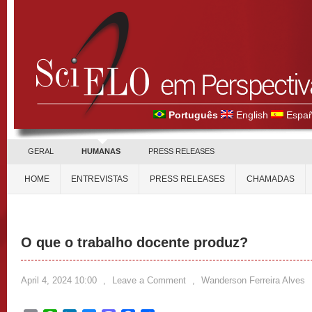
Português
English
Españ
GERAL
HUMANAS
PRESS RELEASES
HOME
ENTREVISTAS
PRESS RELEASES
CHAMADAS
O que o trabalho docente produz?
April 4, 2024 10:00
,
Leave a Comment
,
Wanderson Ferreira Alves