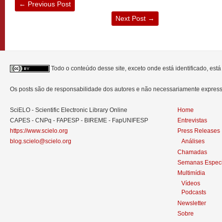
←
Previous Post
Next Post
→
Todo o conteúdo desse site, exceto onde está identificado, est
Os posts são de responsabilidade dos autores e não necessariamente expre
SciELO - Scientific Electronic Library Online
Home
CAPES - CNPq - FAPESP - BIREME - FapUNIFESP
Entrevistas
https://www.scielo.org
Press Releases
blog.scielo@scielo.org
Análises
Chamadas
Semanas Especi
Multimídia
Vídeos
Podcasts
Newsletter
Sobre