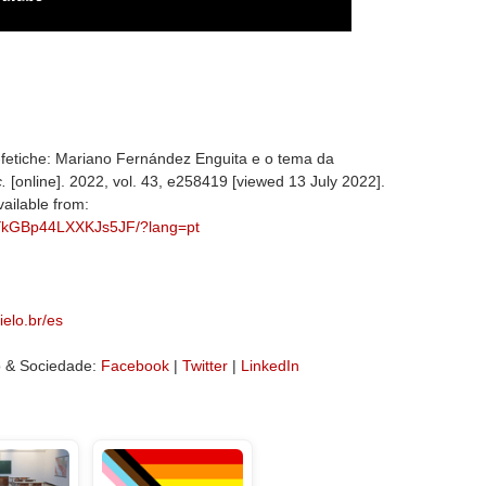
-fetiche: Mariano Fernández Enguita e o tema da
.
[online]. 2022, vol. 43, e258419 [viewed 13 July 2022].
vailable from:
3mYkGBp44LXXKJs5JF/?lang=pt
elo.br/es
o & Sociedade:
Facebook
|
Twitter
|
LinkedIn