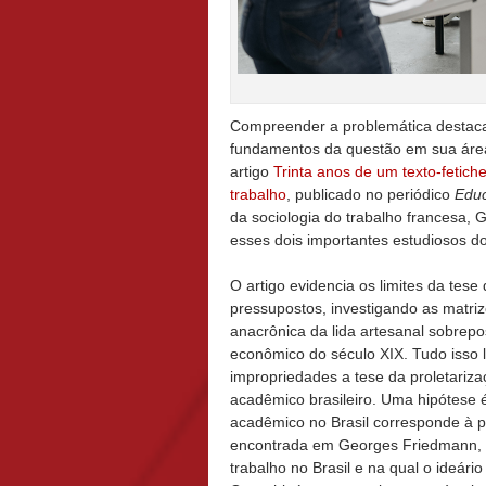
Compreender a problemática destaca
fundamentos da questão em sua área 
artigo
Trinta anos de um texto-fetic
trabalho
, publicado no periódico
Edu
da sociologia do trabalho francesa, 
esses dois importantes estudiosos do
O artigo evidencia os limites da tese
pressupostos, investigando as matri
anacrônica da lida artesanal sobrepo
econômico do século XIX. Tudo isso 
impropriedades a tese da proletariz
acadêmico brasileiro. Uma hipótese 
acadêmico no Brasil corresponde à p
encontrada em Georges Friedmann, fi
trabalho no Brasil e na qual o ideári