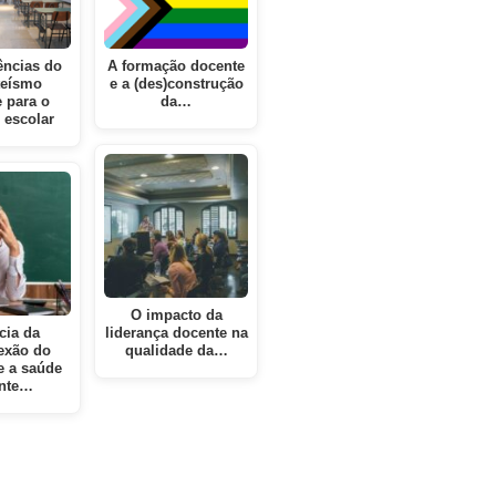
ncias do
A formação docente
teísmo
e a (des)construção
 para o
da…
 escolar
O impacto da
cia da
liderança docente na
exão do
qualidade da…
e a saúde
nte…