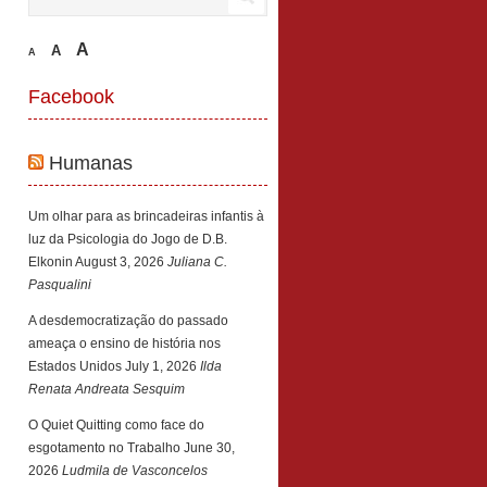
A
A
A
Facebook
Humanas
Um olhar para as brincadeiras infantis à
luz da Psicologia do Jogo de D.B.
Elkonin
August 3, 2026
Juliana C.
Pasqualini
A desdemocratização do passado
ameaça o ensino de história nos
Estados Unidos
July 1, 2026
Ilda
Renata Andreata Sesquim
O Quiet Quitting como face do
esgotamento no Trabalho
June 30,
2026
Ludmila de Vasconcelos