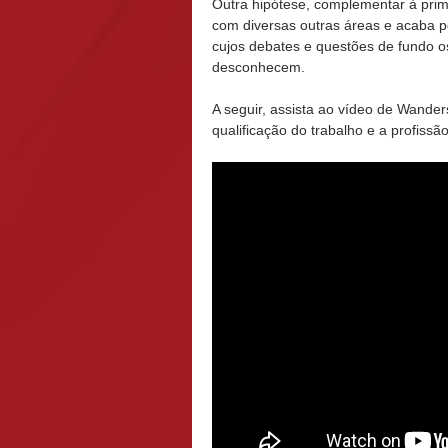
Outra hipótese, complementar à prim
com diversas outras áreas e acaba por
cujos debates e questões de fundo 
desconhecem.
A seguir, assista ao vídeo de Wande
qualificação do trabalho e a profissã