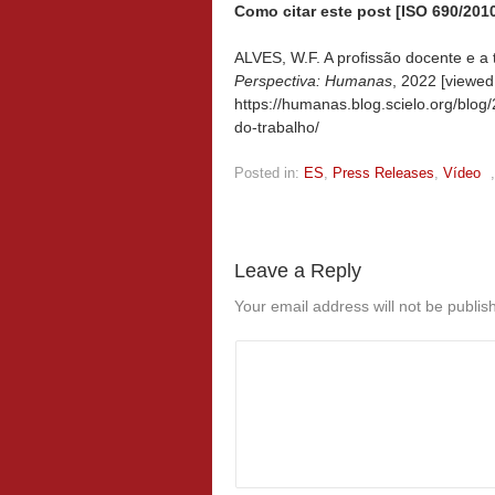
Como citar este post [ISO 690/2010
ALVES, W.F. A profissão docente e a t
Perspectiva: Humanas
, 2022 [viewe
https://humanas.blog.scielo.org/blog
do-trabalho/
Posted in:
ES
,
Press Releases
,
Vídeo
Leave a Reply
Your email address will not be publis