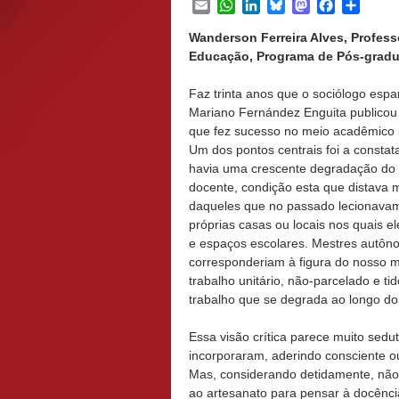
Email
WhatsApp
LinkedIn
Bluesky
Mastodon
Facebook
Share
Wanderson Ferreira Alves, Profess
Educação, Programa de Pós-gradua
Faz trinta anos que o sociólogo espa
Mariano Fernández Enguita publicou
que fez sucesso no meio acadêmico b
Um dos pontos centrais foi a consta
havia uma crescente degradação do 
docente, condição esta que distava 
daqueles que no passado lecionava
próprias casas ou locais nos quais 
e espaços escolares. Mestres autôn
corresponderiam à figura do nosso m
trabalho unitário, não-parcelado e t
trabalho que se degrada ao longo d
Essa visão crítica parece muito sedu
incorporaram, aderindo consciente ou
Mas, considerando detidamente, não 
ao artesanato para pensar à docênci