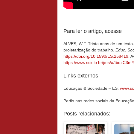
Para ler o artigo, acesse
ALVES, W.F. Trinta anos de um texto
proletarização do trabalho.
Educ. Soc
https://doi.org/10.1590/ES.258419
. A
https://www.scielo.br/j/es/a/tbdzC
Links externos
Educação & Sociedade – ES:
www.sci
Perfis nas redes sociais da Educaçã
Posts relacionados: