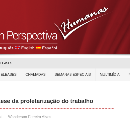
tuguês
English
Español
ELEASES
RELEASES
CHAMADAS
SEMANAS ESPECIAIS
MULTIMÍDIA
tese da proletarização do trabalho
t
,
Wanderson Ferreira Alves