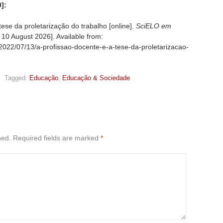
]:
ese da proletarização do trabalho [online].
SciELO em
d
10 August 2026]. Available from:
/2022/07/13/a-profissao-docente-e-a-tese-da-proletarizacao-
,
Tagged:
Educação
,
Educação & Sociedade
hed.
Required fields are marked
*