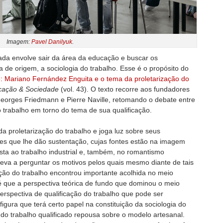
Imagem:
Pavel Danilyuk
.
da envolve sair da área da educação e buscar os
de origem, a sociologia do trabalho. Esse é o propósito do
he: Mariano Fernández Enguita e o tema da proletarização do
cação & Sociedade
(vol. 43). O texto recorre aos fundadores
Georges Friedmann e Pierre Naville, retomando o debate entre
 trabalho em torno do tema de sua qualificação.
 da proletarização do trabalho e joga luz sobre seus
zes que lhe dão sustentação, cujas fontes estão na imagem
sta ao trabalho industrial e, também, no romantismo
leva a perguntar os motivos pelos quais mesmo diante de tais
ação do trabalho encontrou importante acolhida no meio
é que a perspectiva teórica de fundo que dominou o meio
erspectiva de qualificação do trabalho que pode ser
gura que terá certo papel na constituição da sociologia do
o do trabalho qualificado repousa sobre o modelo artesanal.