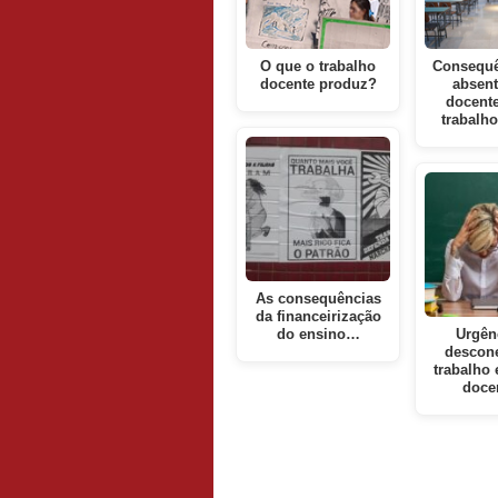
O que o trabalho
Consequê
docente produz?
absen
docente
trabalho
As consequências
da financeirização
do ensino…
Urgên
descon
trabalho 
doce